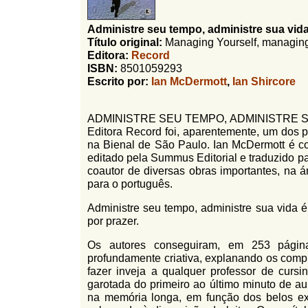
l
r
f
Administre seu tempo, administre sua vid
i
i
Título original:
Managing Yourself, managing 
n
o
Editora:
Record
h
ISBN:
8501059293
d
o
Escrito por:
Ian McDermott
,
Ian Shircore
e
b
ADMINISTRE SEU TEMPO, ADMINISTRE SUA VI
Editora Record foi, aparentemente, um dos 
u
na Bienal de São Paulo. Ian McDermott é con
s
editado pela Summus Editorial e traduzido p
coautor de diversas obras importantes, na á
c
para o português.
a
Administre seu tempo, administre sua vida é
por prazer.
Os autores conseguiram, em 253 págin
profundamente criativa, explanando os com
fazer inveja a qualquer professor de curs
garotada do primeiro ao último minuto de a
na memória longa, em função dos belos exe