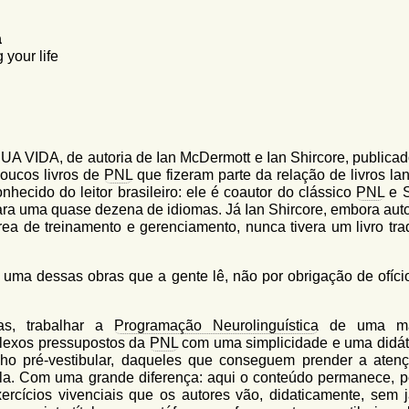
a
your life
DA, de autoria de Ian McDermott e Ian Shircore, publicad
poucos livros de
PNL
que fizeram parte da relação de livros la
hecido do leitor brasileiro: ele é coautor do clássico
PNL
e S
ara uma quase dezena de idiomas. Já Ian Shircore, embora auto
rea de treinamento e gerenciamento, nunca tivera um livro tra
 uma dessas obras que a gente lê, não por obrigação de ofíci
as, trabalhar a
Programação Neurolinguística
de uma ma
plexos pressupostos da
PNL
com uma simplicidade e uma didát
inho pré-vestibular, daqueles que conseguem prender a aten
ula. Com uma grande diferença: aqui o conteúdo permanece, p
rcícios vivenciais que os autores vão, didaticamente, sem j