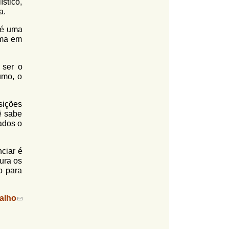
ístico,
a.
 é uma
ema em
 ser o
umo, o
sições
ê sabe
ados o
ciar é
ura os
o para
alho
(
l
i
n