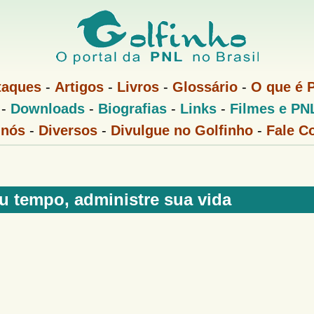
Pular
para
o
conteúdo
taques
-
Artigos
-
Livros
-
Glossário
-
O que é 
principal
-
Downloads
-
Biografias
-
Links
-
Filmes e PN
 nós
-
Diversos
-
Divulgue no Golfinho
-
Fale C
u tempo, administre sua vida