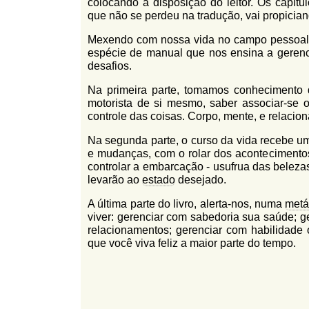
colocando à disposição do leitor. Os capítulos
que não se perdeu na tradução, vai propiciando
Mexendo com nossa vida no campo pessoal e 
espécie de manual que nos ensina a gerenc
desafios.
Na primeira parte, tomamos conhecimento
motorista de si mesmo, saber associar-se 
controle das coisas. Corpo, mente, e relaci
Na segunda parte, o curso da vida recebe u
e mudanças, com o rolar dos acontecimento
controlar a embarcação - usufrua das beleza
levarão ao
estado
desejado.
A última parte do livro, alerta-nos, numa
metá
viver: gerenciar com sabedoria sua saúde; g
relacionamentos; gerenciar com habilidade 
que você viva feliz a maior parte do tempo.