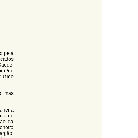
o pela
nçados
aúde,
r e/ou
duzido
o, mas
neira
ica de
ção da
enetra
argão,