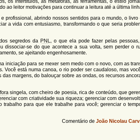
, os intertítulos, as metáforas, as ferramentas, o estilo jornal
 ao leitor motivações para continuar a leitura até a última linh
profissional, abrindo nossos sentidos para o mundo, o livro
iar a vida com entusiasmo, transformando o que seria probl
 dos segredos da
PNL
, o que ela pode fazer pelas pessoas,
ou dissociar-se do que acontece a sua volta, sem perder o r
onamento, se ajeitando engenhosamente.
ma iniciação para se mexer sem medo com o novo, com as tran
s. Você está numa canoa, o rio poder ser caudaloso, mas voc
s das margens, do balouçar sobre as ondas, os recursos ancor
fora
singela, com cheiro de poesia, rica de conteúdo, que geren
erenciar com criatividade sua riqueza; gerenciar com desenvolt
o trabalho para que ele trabalhe para você; gerenciar o temp
Comentário de
João Nicolau Carv