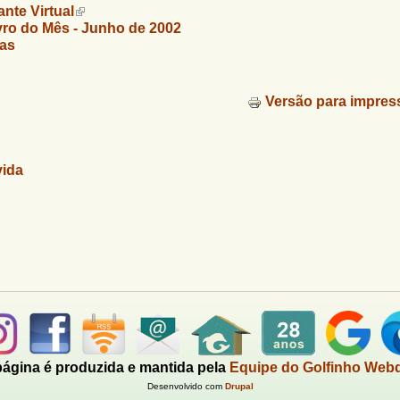
ante Virtual
vro do Mês -
Junho de 2002
sas
Versão para impres
vida
página é produzida e mantida pela
Equipe do Golfinho Web
Desenvolvido com
Drupal