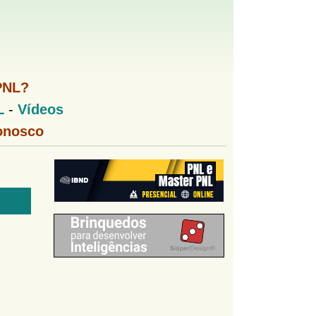
PNL?
L
-
Vídeos
onosco