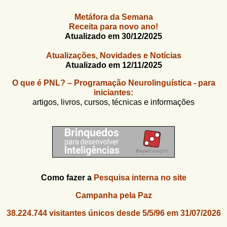
u
n
l
o
Metáfora da Semana
G
Receita para novo ano!
á
o
Atualizado em 30/12/2025
l
r
f
Atualizações, Novidades e Notícias
i
i
Atualizado em 12/11/2025
n
o
h
O que é PNL? – Programação Neurolinguística - para
d
o
iniciantes:
artigos, livros, cursos, técnicas e informações
e
b
u
s
c
Como fazer a
Pesquisa interna no site
a
Campanha pela Paz
38.224.744 visitantes únicos desde 5/5/96 em 31/07/2026