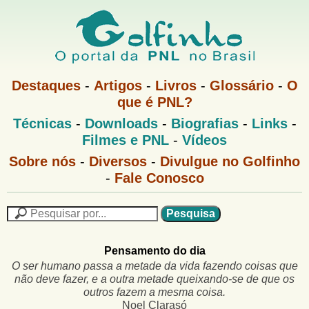
Pular
para
o
G
conteúdo
M
Destaques
-
Artigos
-
Livros
-
Glossário
-
O
e
principal
que é PNL?
o
n
M
Técnicas
-
Downloads
-
Biografias
-
Links
-
u
l
e
1
Filmes e PNL
-
Vídeos
n
u
f
G
Sobre nós
-
Diversos
-
Divulgue no Golfinho
P
o
N
-
Fale Conosco
i
l
L
f
n
i
P
n
e
F
h
h
s
o
Pensamento do dia
o
q
o
M
u
O ser humano passa a metade da vida fazendo coisas que
r
e
i
não deve fazer, e a outra metade queixando-se de que os
m
n
s
outros fazem a mesma coisa.
u
a
Noel Clarasó