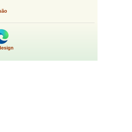
são
design