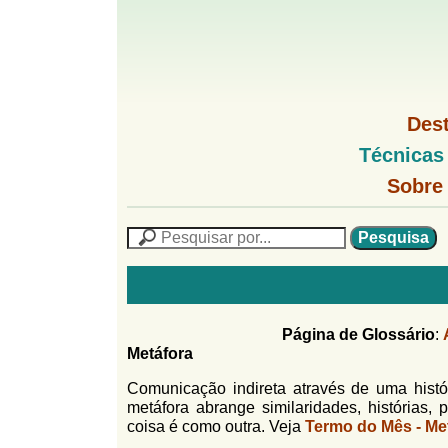
G
M
Des
e
o
M
Técnicas
n
e
u
G
n
Sobre
l
1
u
o
P
l
f
N
P
f
L
e
F
i
i
s
n
o
q
h
n
u
r
o
i
Página de Glossário
:
M
h
m
s
Metáfora
e
a
n
u
o
n
Comunicação indireta através de uma histó
u
l
o
metáfora abrange similaridades, histórias, 
G
coisa é como outra. Veja
Termo do Mês - Me
á
o