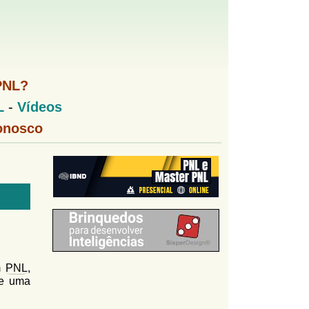
PNL?
L
-
Vídeos
onosco
m
PNL
,
ue uma