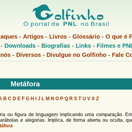
Pular
para
o
conteúdo
taques
-
Artigos
-
Livros
-
Glossário
-
O que é 
principal
-
Downloads
-
Biografias
-
Links
-
Filmes e PN
 nós
-
Diversos
-
Divulgue no Golfinho
-
Fale C
Metáfora
A
B
C
D
E
F
G
H
I
J
L
M
N
O
P
Q
R
S
T
U
V
X
Z
ria ou figura de
linguagem
implicando uma comparação. E
parábolas e alegorias. Implica, de forma aberta ou oculta, q
táfora