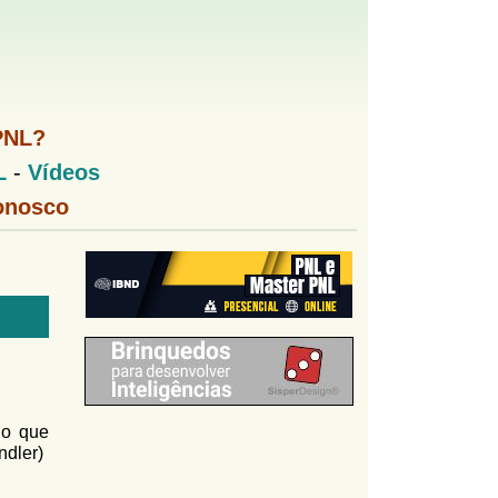
PNL?
L
-
Vídeos
onosco
 o que
ndler)