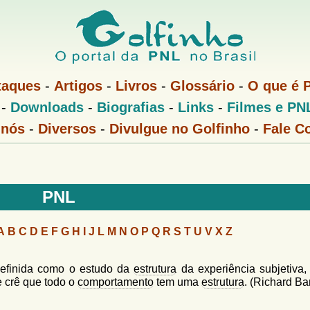
Pular
para
o
conteúdo
taques
-
Artigos
-
Livros
-
Glossário
-
O que é 
principal
-
Downloads
-
Biografias
-
Links
-
Filmes e PN
 nós
-
Diversos
-
Divulgue no Golfinho
-
Fale C
PNL
A
B
C
D
E
F
G
H
I
J
L
M
N
O
P
Q
R
S
T
U
V
X
Z
efinida como o estudo da
estrutura
da experiência subjetiva,
e crê que todo o
comportamento
tem uma
estrutura
. (Richard Ba