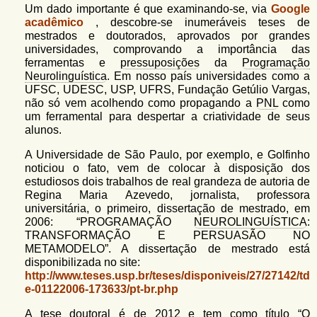
Um dado importante é que examinando-se, via
Google
acadêmico
, descobre-se inumeráveis teses de
mestrados e doutorados, aprovados por grandes
universidades, comprovando a importância das
ferramentas e
pressuposições
da
Programação
Neurolinguística
. Em nosso país universidades como a
UFSC, UDESC, USP, UFRS, Fundação Getúlio Vargas,
não só vem acolhendo como propagando a
PNL
como
um ferramental para despertar a criatividade de seus
alunos.
A Universidade de São Paulo, por exemplo, e Golfinho
noticiou o fato, vem de colocar à disposição dos
estudiosos dois trabalhos de real grandeza de autoria de
Regina Maria Azevedo, jornalista, professora
universitária, o primeiro, dissertação de mestrado, em
2006: “PROGRAMAÇÃO
NEUROLINGUÍSTICA
:
TRANSFORMAÇÃO E PERSUASÃO NO
METAMODELO”. A dissertação de mestrado está
disponibilizada no site:
http://www.teses.usp.br/teses/disponiveis/27/27142/td
e-01122006-173633/pt-br.php
A tese doutoral é de 2012 e tem como título “O