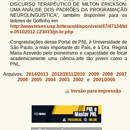
DISCURSO TERAPÊUTICO DE MILTON ERICKSON:
UMA ANÁLISE DOS PADRÕES DA PROGRAMAÇÃO
NEUROLINGUÍSTICA”, também disponível para os
leitores de Golfinho em
http://www.teses.usp.br/teses/disponiveis/47/47134/td
e-05102012-123033/pt-br.php
Congratulações desse Portal de
PNL
à Universidade de
São Paulo, a mais importante do País, e à Dra. Regina
Maria Azevedo pelo pioneirismo e
capacidade
de focar
academicamente uma ciência-arte tão jovem como a
PNL
.
Arquivos:
2014/2013
2012/2011/2010
2009
2008
2007
2006
2005
2004
2003
2002
e
2001/2000
Versão para impressão