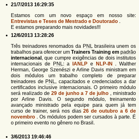
21/7/2013 16:29:35
Estamos com um novo espaço em nosso site:
Entrevistas e Teses de Mestrado e Doutorado
.
E estamos preparando mais novidades!!!
12/6/2013 13:28:26
Três treinadores renomados da
PNL
brasileira unem os
trabalhos para oferecer um
Trainers Training em
padrão
internacional
, que cumpre exigências de dois institutos
internacionais de
PNL
: a
IANLP
e
NLP-IN
. Walther
Herman, George Szenészi e Arline Davis ministram em
dois módulos um trabalho completo de preparar
treinadores de
PNL
, capacitados e credenciados a dar
certificados inclusive internacionais. O primeiro módulo
será realizado de
29 de junho a 7 de julho
, ministrado
por Arline Davis. O segundo módulo, treinamento
avançado ministrado pela equipe para quem já tem
curso de trainer, será nos dias
26 de outubro a 6 de
novembro
. Os módulos podem ser cursados à parte. É
o primeiro evento no gênero no Brasil.
3/6/2013 19:46:46