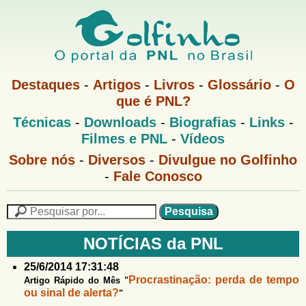
Pular
para
o
G
conteúdo
M
Destaques
-
Artigos
-
Livros
-
Glossário
-
O
e
principal
que é PNL?
o
n
M
Técnicas
-
Downloads
-
Biografias
-
Links
-
u
l
e
1
Filmes e PNL
-
Vídeos
n
u
f
G
Sobre nós
-
Diversos
-
Divulgue no Golfinho
P
o
N
-
Fale Conosco
i
l
L
f
n
i
P
n
e
F
h
h
s
NOTÍCIAS da PNL
o
o
q
o
M
u
r
25/6/2014 17:31:48
e
i
Procrastinação: perda de tempo
Artigo Rápido do Mês "
m
n
s
ou sinal de alerta?
"
u
a