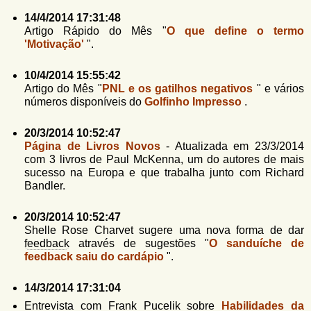
u
n
14/4/2014 17:31:48
l
o
Artigo Rápido do Mês "
O que define o termo
G
á
'Motivação'
".
o
l
r
f
10/4/2014 15:55:42
i
i
Artigo do Mês "
PNL e os gatilhos negativos
" e vários
n
números disponíveis do
Golfinho Impresso
.
o
h
d
o
20/3/2014 10:52:47
e
Página de Livros Novos
- Atualizada em 23/3/2014
com 3 livros de Paul McKenna, um do autores de mais
b
sucesso na Europa e que trabalha junto com Richard
Bandler.
u
s
20/3/2014 10:52:47
c
Shelle Rose Charvet sugere uma nova forma de dar
feedback
através de sugestões "
O sanduíche de
a
feedback saiu do cardápio
".
14/3/2014 17:31:04
Entrevista com Frank Pucelik sobre
Habilidades da