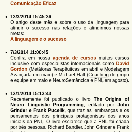
Comunicação Eficaz
13/3/2014 15:45:36
O artigo deste mês é sobre o uso da
linguagem
para
atingir o sucesso nas relações e atingirmos nossas
metas:
A linguagem e o sucesso
7/3/2014 11:00:45
Confira em nossa
agenda de cursos
muitos cursos
inclusive com especialistas internacionais como
David
Gordon
(Metáforas Terapêuticas em abril e
Modelagem
Avançada em maio) e Michael Hall (
Coaching
de grupo
e equipe em maio e NeuroSemâncica e
PNL
em agosto).
13/1/2014 15:13:43
Recentemente foi publicado o livro
The Origins of
Neuro Linguistic Programming
, editado por
John
Grinder e Frank Pucelik
, que traz as lembranças e os
pensamentos dos principais protagonistas dos anos
iniciais da
PNL
. O livro esclarece que a
PNL
foi criada
por três pessoas, Richard Bandler, John Grinder e Frank