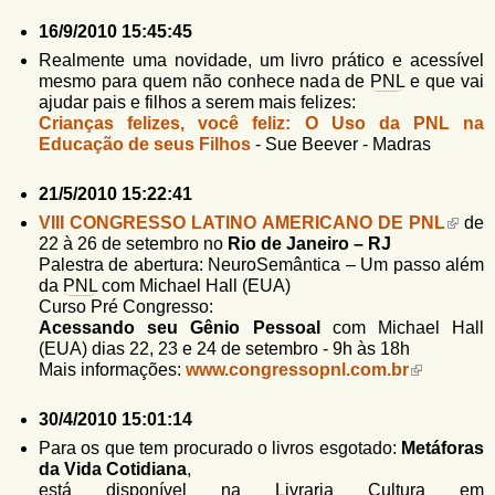
l
i
16/9/2010 15:45:45
n
Realmente uma novidade, um livro prático e acessível
k
mesmo para quem não conhece nada de
PNL
e que vai
s
ajudar pais e filhos a serem mais felizes:
e
Crianças felizes, você feliz: O Uso da PNL na
n
Educação de seus Filhos
- Sue Beever - Madras
d
s
e
21/5/2010 15:22:41
-
VIII CONGRESSO LATINO AMERICANO DE PNL
de
m
22 à 26 de setembro no
Rio de Janeiro – RJ
a
Palestra de abertura: NeuroSemântica – Um passo além
i
da
PNL
com Michael Hall (EUA)
l
Curso Pré Congresso:
)
Acessando seu Gênio Pessoal
com Michael Hall
(EUA) dias 22, 23 e 24 de setembro - 9h às 18h
Mais informações:
www.congressopnl.com.br
30/4/2010 15:01:14
Para os que tem procurado o livros esgotado:
Metáforas
da Vida Cotidiana
,
está disponível na Livraria Cultura em