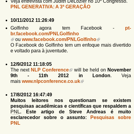
u
Veja entrevista com Judith DeLozier no 10º Congresso.
n
PNL GENERATIVA: A 3ª GERAÇÃO
l
o
G
á
10/11/2012 11:26:49
o
l
r
Golfinho agora tem Facebook -
pt-
f
br.facebook.com/PNLGolfinho
i
i
ou
www.facebook.com/PNLGolfinho
n
o
O Facebook do Golfinho tem um enfoque mais divertido
h
e voltado para à juventude.
d
o
e
12/9/2012 11:18:05
The next
NLP Conference
will be held on
November
b
9th - 11th 2012 in London
. Veja
u
mais
www.nlpconference.co.uk
s
17/8/2012 16:47:49
c
Muitos leitores nos questionam se existem
pesquisas acadêmicas e científicas que respaldem a
a
PNL
. Este artigo de Steve Andreas é muito
esclarecedor sobre o assunto:
Pesquisas sobre
PNL