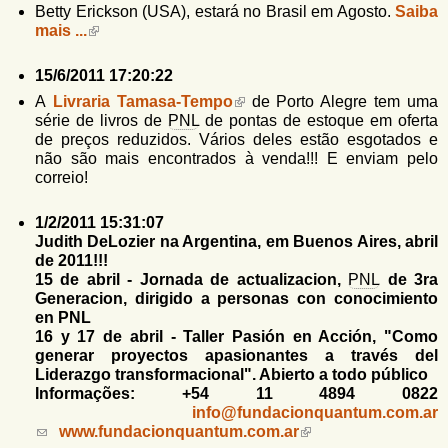
Betty Erickson (USA), estará no Brasil em Agosto.
Saiba
mais ...
15/6/2011 17:20:22
A
Livraria Tamasa-Tempo
de Porto Alegre tem uma
série de livros de
PNL
de pontas de estoque em oferta
de preços reduzidos. Vários deles estão esgotados e
não são mais encontrados à venda!!! E enviam pelo
correio!
1/2/2011 15:31:07
Judith DeLozier na Argentina
, em Buenos Aires,
abril
de 2011
!!!
15 de abril
- Jornada de actualizacion,
PNL
de 3ra
Generacion, dirigido a personas con conocimiento
en PNL
16 y 17 de abril
- Taller Pasión en Acción, "Como
generar proyectos apasionantes a través del
Liderazgo transformacional". Abierto a todo público
Informações: +54 11 4894 0822
info@fundacionquantum.com.ar
(
www.fundacionquantum.com.ar