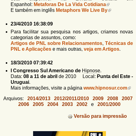
Espanhol:
Metaforas De La Vida Cotidiana
E também em inglês
Metaphors We Live By
23/4/2010 16:38:09
Para facilitar sua pesquisa nos artigos, criamos novas
categorias de assuntos, como:
Artigos de PNL sobre Relacionamentos
,
Técnicas de
PNL e Aplicações
e mais outras,
veja em Artigos
.
18/3/2010 07:39:42
I Congresso Sul Americano de
Hipnose
.
Data:
08 a 11 de abril
de 2010 Local:
Punta del Este -
Uruguai
.
Mais informações, visite a página
www.hipnosur.com
Arquivos:
2014/2013
2012/2011/2010
2009
2008
2007
2006
2005
2004
2003
2002
e
2001/2000
Versão para impressão