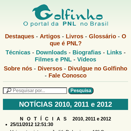
Pular
para
o
G
conteúdo
M
Destaques
-
Artigos
-
Livros
-
Glossário
-
O
e
principal
que é PNL?
o
n
M
Técnicas
-
Downloads
-
Biografias
-
Links
-
u
l
e
1
Filmes e PNL
-
Vídeos
n
u
f
G
Sobre nós
-
Diversos
-
Divulgue no Golfinho
P
o
N
-
Fale Conosco
i
l
L
f
n
i
P
n
e
F
h
h
s
NOTÍCIAS 2010, 2011 e 2012
o
o
q
o
M
u
r
e
i
N O T Í C I A S 2010, 2011 e 2012
m
n
s
25/11/2012 12:51:30
u
a