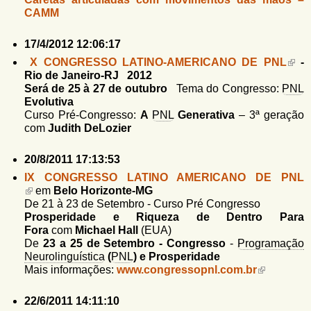
CAMM
17/4/2012 12:06:17
X CONGRESSO LATINO-AMERICANO DE PNL
-
Rio de Janeiro-RJ 2012
Será de 25 à 27 de outubro
Tema do Congresso:
PNL
Evolutiva
Curso Pré-Congresso:
A
PNL
Generativa
– 3ª geração
com
Judith DeLozier
20/8/2011 17:13:53
IX CONGRESSO LATINO AMERICANO DE PNL
em
Belo Horizonte-MG
De 21 à 23 de Setembro - Curso Pré Congresso
Prosperidade e Riqueza de Dentro Para
Fora
com
Michael Hall
(EUA)
De
23 a 25 de Setembro - Congresso
-
Programação
Neurolinguística
(
PNL
) e Prosperidade
Mais informações:
www.congressopnl.com.br
22/6/2011 14:11:10