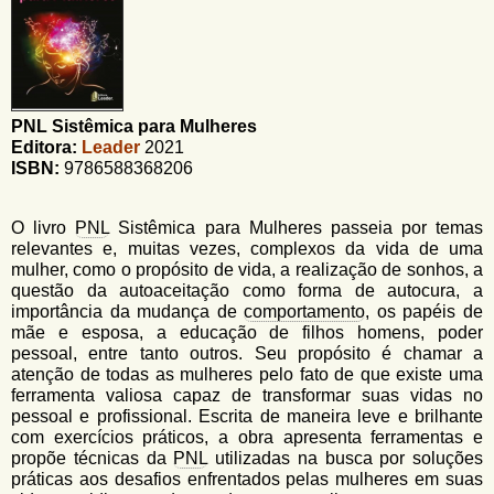
u
n
l
o
G
á
o
l
r
f
PNL Sistêmica para Mulheres
i
i
Editora:
Leader
2021
n
o
ISBN:
9786588368206
h
d
o
O livro
PNL
Sistêmica para Mulheres passeia por temas
e
relevantes e, muitas vezes, complexos da vida de uma
b
mulher, como o propósito de vida, a realização de sonhos, a
questão da autoaceitação como forma de autocura, a
u
importância da mudança de
comportamento
, os papéis de
s
mãe e esposa, a educação de filhos homens, poder
pessoal, entre tanto outros. Seu propósito é chamar a
c
atenção de todas as mulheres pelo fato de que existe uma
ferramenta valiosa capaz de transformar suas vidas no
a
pessoal e profissional. Escrita de maneira leve e brilhante
com exercícios práticos, a obra apresenta ferramentas e
propõe técnicas da
PNL
utilizadas na busca por soluções
práticas aos desafios enfrentados pelas mulheres em suas