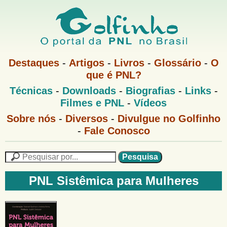
Pular
para
o
G
conteúdo
M
Destaques
-
Artigos
-
Livros
-
Glossário
-
O
e
principal
que é PNL?
o
n
M
Técnicas
-
Downloads
-
Biografias
-
Links
-
u
l
e
1
Filmes e PNL
-
Vídeos
n
u
f
G
Sobre nós
-
Diversos
-
Divulgue no Golfinho
P
o
N
-
Fale Conosco
i
l
L
f
n
i
P
n
e
F
h
h
s
PNL Sistêmica para Mulheres
o
o
q
o
M
u
r
e
i
m
n
s
u
a