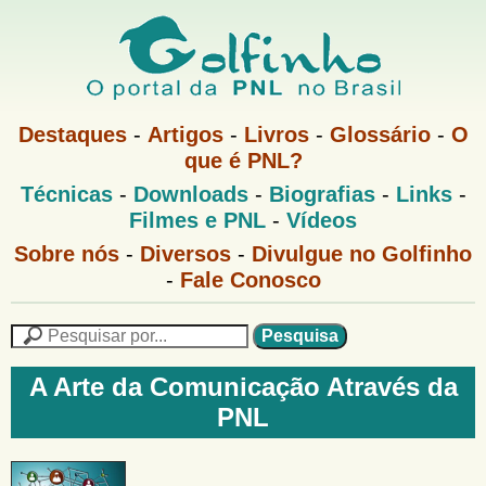
Pular
para
o
G
conteúdo
M
Destaques
-
Artigos
-
Livros
-
Glossário
-
O
e
principal
que é PNL?
o
n
M
Técnicas
-
Downloads
-
Biografias
-
Links
-
u
l
e
1
Filmes e PNL
-
Vídeos
n
u
f
G
Sobre nós
-
Diversos
-
Divulgue no Golfinho
P
o
N
-
Fale Conosco
i
l
L
f
n
i
P
n
e
F
h
h
s
A Arte da Comunicação Através da
o
o
q
o
PNL
M
u
r
e
i
m
n
s
u
a