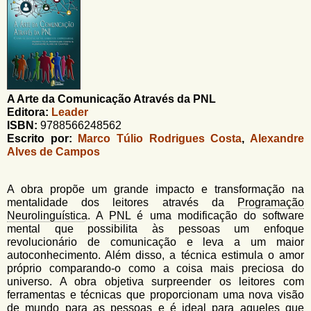
u
n
l
o
G
á
o
l
r
f
i
i
A Arte da Comunicação Através da PNL
n
o
Editora:
Leader
h
d
ISBN:
9788566248562
o
Escrito por:
Marco Túlio Rodrigues Costa
,
Alexandre
e
Alves de Campos
b
u
A obra propõe um grande impacto e transformação na
mentalidade dos leitores através da
Programação
s
Neurolinguística
. A
PNL
é uma modificação do software
mental que possibilita às pessoas um enfoque
c
revolucionário de comunicação e leva a um maior
a
autoconhecimento. Além disso, a técnica estimula o amor
próprio comparando-o como a coisa mais preciosa do
universo. A obra objetiva surpreender os leitores com
ferramentas e técnicas que proporcionam uma nova visão
de mundo para as pessoas e é ideal para aqueles que