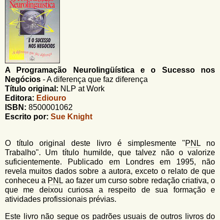
u
n
l
o
G
á
o
l
r
f
i
i
A Programação Neurolingüística e o Sucesso nos
n
o
Negócios
-
A diferença que faz diferença
h
d
Título original:
NLP at Work
o
Editora:
Ediouro
e
ISBN:
8500001062
Escrito por:
Sue Knight
b
u
O título original deste livro é simplesmente "
PNL
no
s
Trabalho". Um título humilde, que talvez não o valorize
suficientemente. Publicado em Londres em 1995, não
c
revela muitos dados sobre a autora, exceto o relato de que
a
conheceu a
PNL
ao fazer um curso sobre redação criativa, o
que me deixou curiosa a respeito de sua formação e
atividades profissionais prévias.
Este livro não segue os padrões usuais de outros livros do