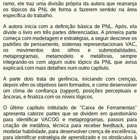
ramo, ele traz uma divisão própria da autora que rearranja
os tópicos da
PNL
de forma a fazerem sentido na área
específica do trabalho.
A autora inicia com a definição básica de
PNL
. Após, ela
divide o livro em três partes diferenciadas. A primeira parte
começa com
modelagem
e estratégias, a seguir descreve os
padrões de pensamento, sistemas representacionais VAC,
os movimentos dos olhos e
submodalidades
,
metaprogramas
,
metamodelo
e metáforas, sempre
integrando-os com algum outro tópico da
PNL
que avisa
explicará com mais detalhes num outro capítulo.
A parte dois trata de gerência, iniciando com
crenças
,
depois vêm os objetivos bem formados, e como desenvolver
um clima de confiança (
rapport
), posições perceptuais e
âncoras, e finaliza com os níveis lógicos.
O último capítulo intitulado de "Caixa de Ferramentas"
apresenta catorze partes que se dividem em questionário
para identificar VACOG e
metaprogramas
, passos para
criação de
metáfora
, técnica para receber
feedback
, para
modelar habilidade, para desenvolver crença de excelência,
para identificar
estratégia
de aprendizado e os obstáculos à