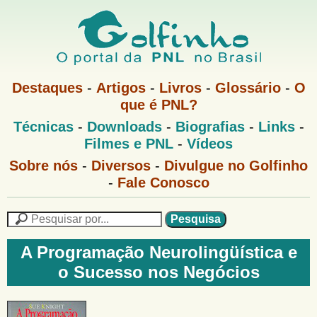
Pular
para
o
G
conteúdo
M
Destaques
-
Artigos
-
Livros
-
Glossário
-
O
e
principal
que é PNL?
o
n
M
Técnicas
-
Downloads
-
Biografias
-
Links
-
u
l
e
1
Filmes e PNL
-
Vídeos
n
u
f
G
Sobre nós
-
Diversos
-
Divulgue no Golfinho
P
o
N
-
Fale Conosco
i
l
L
f
n
i
P
n
e
F
h
h
s
A Programação Neurolingüística e
o
o
q
o
o Sucesso nos Negócios
M
u
r
e
i
m
n
s
u
a