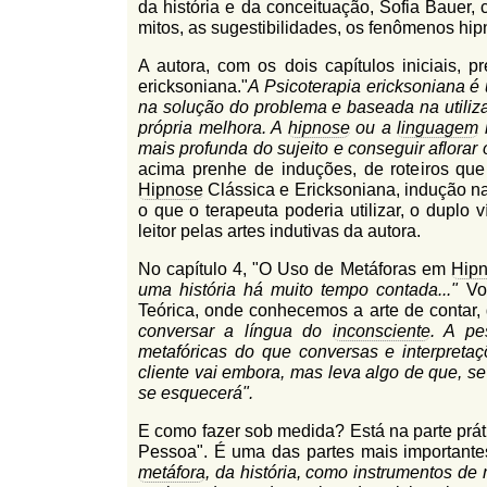
da história e da conceituação, Sofia Bauer,
mitos, as sugestibilidades, os fenômenos hip
A autora, com os dois capítulos iniciais, p
ericksoniana."
A Psicoterapia ericksoniana é
na solução do problema e baseada na utilizaç
própria melhora. A
hipnose
ou a
linguagem
h
mais profunda do sujeito e conseguir aflorar 
acima prenhe de induções, de roteiros que
Hipnose
Clássica e Ericksoniana, indução nat
o que o terapeuta poderia utilizar, o duplo 
leitor pelas artes indutivas da autora.
No capítulo 4, "O Uso de Metáforas em
Hipn
uma história há muito tempo contada..."
Voc
Teórica, onde conhecemos a arte de contar, 
conversar a língua do
inconsciente
. A pe
metafóricas do que conversas e interpreta
cliente vai embora, mas leva algo de que, s
se esquecerá".
E como fazer sob medida? Está na parte prá
Pessoa". É uma das partes mais importantes
metáfora
, da história, como instrumentos de