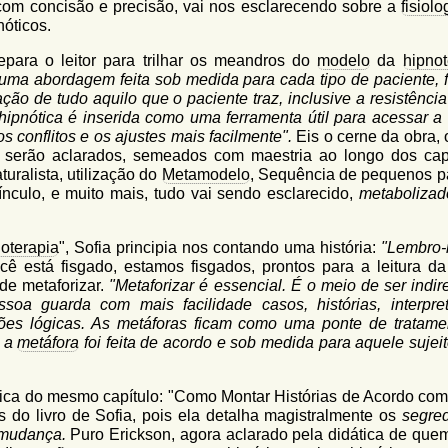
 com concisão e precisão, vai nos esclarecendo sobre a
fisiolo
nóticos.
repara o leitor para trilhar os meandros do
modelo
da
hipnot
 uma abordagem feita sob medida para cada tipo de paciente, 
ão de tudo aquilo que o paciente traz, inclusive a resistência
ipnótica é inserida como uma ferramenta útil para acessar a
os conflitos e os ajustes mais facilmente".
Eis o cerne da obra, 
 serão aclarados, semeados com maestria ao longo dos capí
uralista, utilização do
Metamodelo
, Sequência de pequenos p
vínculo, e muito mais, tudo vai sendo esclarecido,
metabolizad
oterapia
", Sofia principia nos contando uma história:
"Lembro
ê está fisgado, estamos fisgados, prontos para a leitura da
de metaforizar.
"Metaforizar é essencial. É o meio de ser indir
ssoa guarda com mais facilidade casos, histórias, interpre
ções lógicas. As metáforas ficam como uma ponte de tratame
e a
metáfora
foi feita de acordo e sob medida para aquele sujei
tica do mesmo capítulo: "Como Montar Histórias de Acordo co
 do livro de Sofia, pois ela detalha magistralmente os
segre
 mudança.
Puro Erickson, agora aclarado pela didática de que