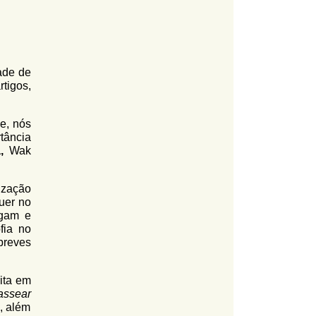
ade de
tigos,
ue, nós
tância
a,
Wak
ização
uer no
lgam e
fia no
breves
ita em
assear
o, além