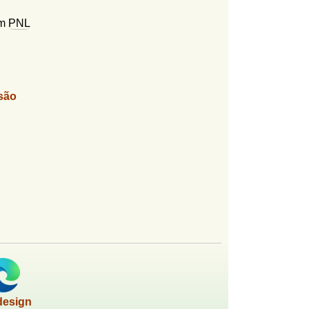
em
PNL
são
design