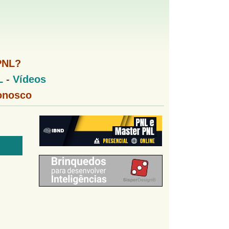
PNL?
L
-
Vídeos
onosco