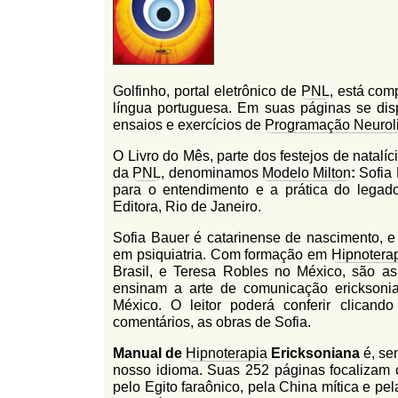
l
r
f
i
i
n
o
h
Golfinho, portal eletrônico de
PNL
, está com
d
o
língua portuguesa. Em suas páginas se dis
e
ensaios e exercícios de
Programação Neuroli
b
O Livro do Mês, parte dos festejos de natalí
da
PNL
, denominamos
Modelo Milton
:
Sofia 
u
para o entendimento e a prática do legado
s
Editora, Rio de Janeiro.
c
Sofia Bauer é catarinense de nascimento, e
em psiquiatria. Com formação em
Hipnotera
a
Brasil, e Teresa Robles no México, são as
ensinam a arte de comunicação ericksonian
México. O leitor poderá conferir clican
comentários, as obras de Sofia.
Manual de
Hipnoterapia
Ericksoniana
é, se
nosso idioma. Suas 252 páginas focalizam c
pelo Egito faraônico, pela China mítica e pe