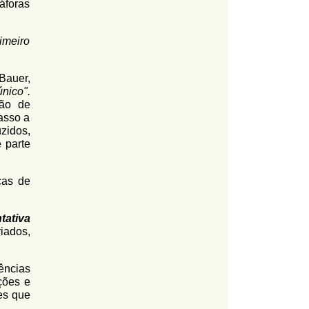
áforas
imeiro
Bauer,
nico".
ção de
asso a
zidos,
e parte
cas de
tativa
iados,
ências
ções e
es que