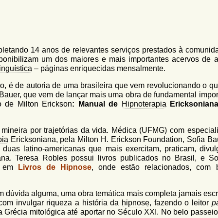
pletando 14 anos de relevantes serviços prestados à comunid
ponibilizam um dos maiores e mais importantes acervos de ar
nguística
– páginas enriquecidas mensalmente.
cio, é de autoria de uma brasileira que vem revolucionando o q
Bauer, que vem de lançar mais uma obra de fundamental impor
 de Milton Erickson
:
Manual de
Hipnoterapia
Ericksonian
 mineira por trajetórias da vida. Médica (UFMG) com especial
pia
Ericksoniana, pela Milton H. Erickson Foundation, Sofia Ba
 duas latino-americanas que mais exercitam, praticam, divu
a. Teresa Robles possui livros publicados no Brasil, e So
do em
Livros de Hipnose
, onde estão relacionados, com 
m dúvida alguma, uma obra temática mais completa jamais escr
om invulgar riqueza a história da
hipnose
, fazendo o leitor
p
la Grécia mitológica até aportar no Século XXI. No belo passei