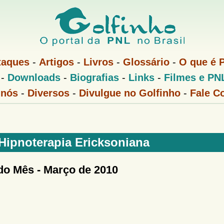
Pular
para
o
conteúdo
taques
-
Artigos
-
Livros
-
Glossário
-
O que é 
principal
-
Downloads
-
Biografias
-
Links
-
Filmes e PN
 nós
-
Diversos
-
Divulgue no Golfinho
-
Fale C
Hipnoterapia Ericksoniana
do Mês -
Março de 2010