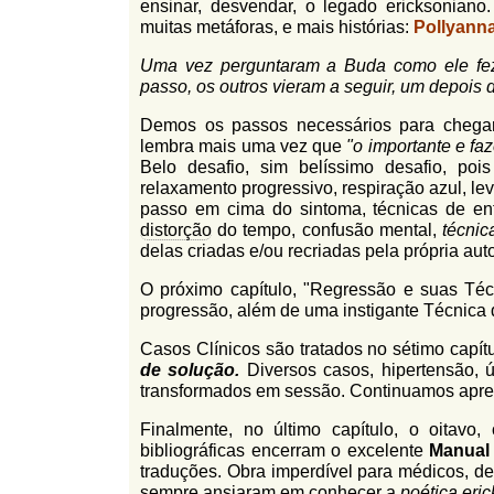
ensinar, desvendar, o legado ericksoniano. I
muitas metáforas, e mais histórias:
Pollyann
Uma vez perguntaram a Buda como ele fez
passo, os outros vieram a seguir, um depois d
Demos os passos necessários para chegar
lembra mais uma vez que
"o importante e fa
Belo desafio, sim belíssimo desafio, pois
relaxamento progressivo, respiração azul, le
passo em cima do sintoma, técnicas de en
distorção
do tempo, confusão mental,
técnic
delas criadas e/ou recriadas pela própria aut
O próximo capítulo, "Regressão e suas Técn
progressão, além de uma instigante Técnica 
Casos Clínicos são tratados no sétimo capítu
de solução.
Diversos casos, hipertensão, úl
transformados em sessão. Continuamos apr
Finalmente, no último capítulo, o oitavo
bibliográficas encerram o excelente
Manual
traduções. Obra imperdível para médicos, den
sempre ansiaram em conhecer a
poética eri