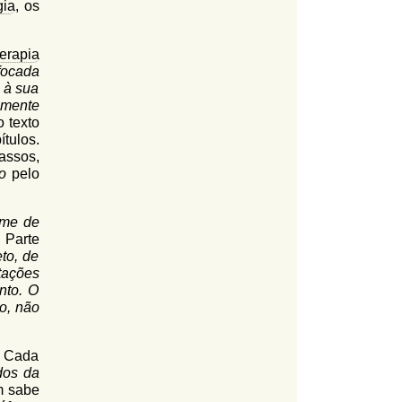
gia
, os
erapia
focada
 à sua
 mente
o texto
tulos.
assos,
o
pelo
-me de
 Parte
eto, de
tações
nto. O
to, não
m Cada
dos da
m sabe