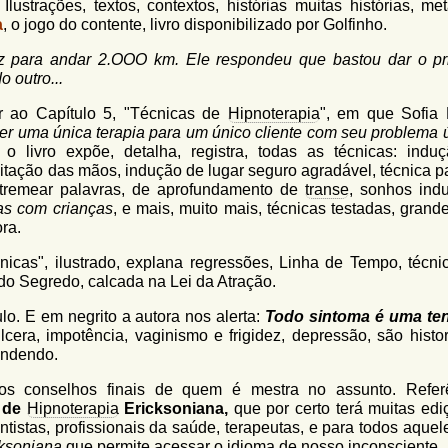
lustrações, textos, contextos, histórias muitas histórias, met
a
, o jogo do contente, livro disponibilizado por Golfinho.
 para andar 2.OOO km. Ele respondeu que bastou dar o pr
o outro...
 ao Capítulo 5, "Técnicas de
Hipnoterapia
", em que Sofia 
zer uma única terapia para um único cliente com seu problema ú
 o livro expõe, detalha, registra, todas as técnicas: indu
vitação das mãos, indução de lugar seguro agradável, técnica p
tremear palavras, de aprofundamento de
transe
, sonhos indu
as com crianças
, e mais, muito mais, técnicas testadas, grand
ora.
icas", ilustrado, explana regressões, Linha de Tempo, técni
do Segredo, calcada na Lei da Atração.
lo. E em negrito a autora nos alerta:
Todo sintoma é uma ten
cera, impotência, vaginismo e frigidez, depressão, são histor
endendo.
, os conselhos finais de quem é mestra no assunto. Refer
 de
Hipnoterapia
Ericksoniana,
que por certo terá muitas edi
tistas, profissionais da saúde, terapeutas, e para todos aquel
cksoniana
que permite acessar o idioma de nosso
inconsciente
.