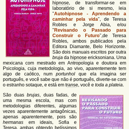
hipnose
, de transformar-se em
laboratório de si mesmo, leia
"
Autohipnose - Aprendendo a
caminhar pela vida
", de Teresa
Robles e Jorge Abia, e/ou
"
Revisando o Passado para
Construir o Futuro
",de Teresa
Robles, ambos publicados pela
Editora Diamante, Belo Horizonte.
São dois manuais escritos por outra
bruja
da
hipnose
ericksoniana. Uma
mexicana com mestrado em Antropologia e doutora em
Psicologia, cuja metodologia, ao vivo, aparentemente tem
algo de caótico, num
portunhol
que ela imagina ser
português, e você sabe que não é português, diverte-se com
o estranho sotaque, e está em
transe
, você e
toda a plateia
.
São duas
brujas
, duas fadas, de
uma mesma escola, mas com
metodologias diferentes, algumas
vezes aparentemente antagônicas,
apenas aparentemente, pois são
hermanas
em ideais, Sofia e
Teresa, ambas obtendo belíssimos