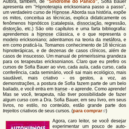
Autora, também, de
"Síndrome do Pânico"
, Sofia Bauer
apresenta em "
Hipnoterapia
ericksoniana passo a passo",
um verdadeiro curso de
Hipnose
. Aborda sua história, expõe
os mitos, conceitua as técnicas, explica didaticamente os
fenômenos hipnóticos (catalepsia,
dissociação
, regressão,
distorção
, etc.) São oito capítulos e uma farta bibliografia:
aprendemos a
hipnose
clássica, e o que representa o
modelo
ericksoniano; adentramos na teoria da
metáfora
, e
em como praticá-la. Tomamos conhecimento de 18 técnicas
hipnoterápicas, e de dezenas de casos clínicos, além de
casos de insucesso. Um manual de primeiríssima grandeza
para os terapeutas ericksonianos. Claro que eu prefiro os
cursos de Sofia Bauer ao vivo, cada aula, cada curso, cada
conferência, cada seminário, você sai mais ecológico, mais
saudável, mais criativo - os gestos, a voz, as
demonstrações, a postura de Sofia fazem parte de um belo
bailado, e você entra em
transe
- e aprende. Como aprende!
Mas se você, terapeuta, não tiver possibilidade de fazer
algum curso com a Dra. Sofia Bauer, em seu livro, em seus
livros, no estilo, no conteúdo, estão grande parte dos
trejeitos
criativos de seus cursos. (
para comprar
)
Agora, caro leitor, se você desejar
experimentar um pouco de auto-