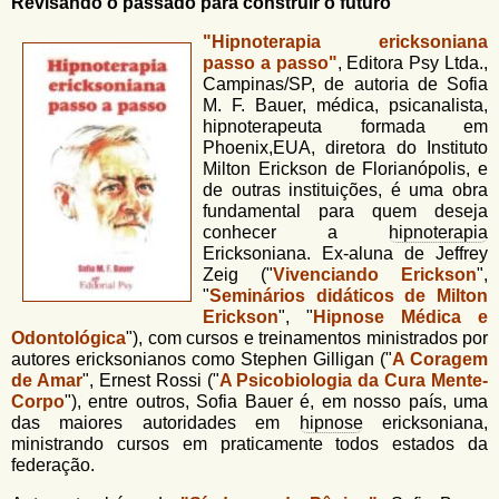
u
Revisando o passado para construir o futuro
n
l
o
"Hipnoterapia ericksoniana
G
passo a passo"
, Editora Psy Ltda.,
á
o
Campinas/SP, de autoria de Sofia
l
r
M. F. Bauer, médica, psicanalista,
f
hipnoterapeuta formada em
i
i
Phoenix,EUA, diretora do Instituto
n
o
Milton Erickson de Florianópolis, e
h
de outras instituições, é uma obra
d
o
fundamental para quem deseja
conhecer a
hipnoterapia
e
Ericksoniana. Ex-aluna de Jeffrey
b
Zeig ("
Vivenciando Erickson
",
"
Seminários didáticos de Milton
u
Erickson
", "
Hipnose Médica e
s
Odontológica
"), com cursos e treinamentos ministrados por
autores ericksonianos como Stephen Gilligan ("
A Coragem
c
de Amar
", Ernest Rossi ("
A Psicobiologia da Cura Mente-
a
Corpo
"), entre outros, Sofia Bauer é, em nosso país, uma
das maiores autoridades em
hipnose
ericksoniana,
ministrando cursos em praticamente todos estados da
federação.