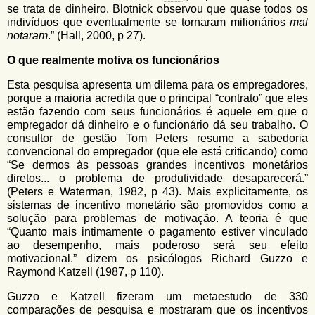
se trata de dinheiro. Blotnick observou que quase todos os
indivíduos que eventualmente se tornaram milionários
mal
notaram
.” (Hall, 2000, p 27).
O que realmente motiva os funcionários
Esta pesquisa apresenta um dilema para os empregadores,
porque a maioria acredita que o principal “contrato” que eles
estão fazendo com seus funcionários é aquele em que o
empregador dá dinheiro e o funcionário dá seu trabalho. O
consultor de gestão Tom Peters resume a sabedoria
convencional do empregador (que ele está criticando) como
“Se dermos às pessoas grandes incentivos monetários
diretos... o problema de produtividade desaparecerá.”
(Peters e Waterman, 1982, p 43). Mais explicitamente, os
sistemas de incentivo monetário são promovidos como a
solução para problemas de motivação. A teoria é que
“Quanto mais intimamente o pagamento estiver vinculado
ao desempenho, mais poderoso será seu efeito
motivacional.” dizem os psicólogos Richard Guzzo e
Raymond Katzell (1987, p 110).
Guzzo e Katzell fizeram um metaestudo de 330
comparações de pesquisa e mostraram que os incentivos