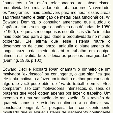
financeiros não estão relacionados ao absenteísmo,
produtividade ou rotatividade de trabalhadores. Na verdade,
os “programas” mais confiáveis para melhorar essas áreas
são treinamento e definição de metas para funcionários. W.
Edwards Deming, o consultor americano que ajudou o
Japão a criar seu milagre econômico nas décadas de 1950
e 1960, diz que as recompensas econômicas são “o inibidor
mais poderoso para a qualidade e produtividade no mundo
ocidental”. Ele afirma que esse sistema “nutre o
desempenho de curto prazo, aniquila o planejamento de
longo prazo, cria medo, destrói o trabalho em equipe,
alimenta a rivalidade e… deixa as pessoas amarguradas”.
(Deming, 1986, p 102).
Edward Deci e Richard Ryan chamam o dinheiro de um
motivador “extrínseco” ou contingente, o que significa que
ele tenta motivá-lo a fazer um trabalho melhor por causa de
algo que você pode obter de
fora
do trabalho em si. Eles
comparam isso com motivadores intrínsecos, ou seja, os
prazeres que você obtém apenas por fazer o trabalho. Um
exemplo é uma sensação de realização. Sua revisão de
quarenta anos de estudos continuou a confirmar sua
conclusão original: “a pesquisa tem consistentemente
mostrado que qualquer sistema de pagamento contingente