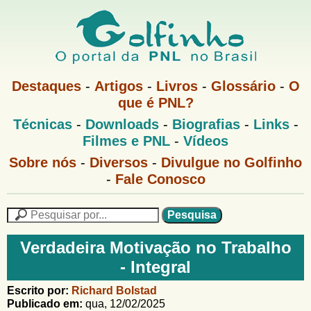
Pular
para
o
G
conteúdo
M
Destaques
-
Artigos
-
Livros
-
Glossário
-
O
e
principal
que é PNL?
o
n
M
Técnicas
-
Downloads
-
Biografias
-
Links
-
u
l
e
1
Filmes e PNL
-
Vídeos
n
u
f
G
Sobre nós
-
Diversos
-
Divulgue no Golfinho
P
o
N
-
Fale Conosco
i
l
L
f
n
i
P
n
e
F
h
h
s
Verdadeira Motivação no Trabalho
o
o
q
o
- Integral
M
u
r
e
i
m
Escrito por:
Richard Bolstad
n
s
Publicado em:
qua, 12/02/2025
u
a