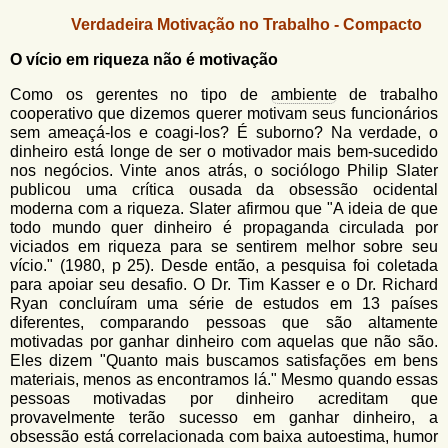
u
n
Verdadeira Motivação no Trabalho - Compacto
l
o
G
O vício em riqueza não é motivação
á
o
l
r
Como os gerentes no tipo de
ambiente
de trabalho
f
cooperativo que dizemos querer motivam seus funcionários
i
i
sem ameaçá-los e coagi-los? É suborno? Na verdade, o
n
o
dinheiro está longe de ser o motivador mais bem-sucedido
h
nos negócios. Vinte anos atrás, o sociólogo Philip Slater
d
o
publicou uma crítica ousada da obsessão ocidental
moderna com a riqueza. Slater afirmou que "A ideia de que
e
todo mundo quer dinheiro é propaganda circulada por
b
viciados em riqueza para se sentirem melhor sobre seu
vício." (1980, p 25). Desde então, a pesquisa foi coletada
u
para apoiar seu desafio. O Dr. Tim Kasser e o Dr. Richard
s
Ryan concluíram uma série de estudos em 13 países
diferentes, comparando pessoas que são altamente
c
motivadas por ganhar dinheiro com aquelas que não são.
a
Eles dizem "Quanto mais buscamos satisfações em bens
materiais, menos as encontramos lá." Mesmo quando essas
pessoas motivadas por dinheiro acreditam que
provavelmente terão sucesso em ganhar dinheiro, a
obsessão está correlacionada com baixa autoestima, humor