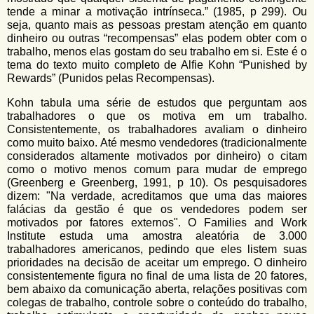
tende a minar a motivação intrínseca.” (1985, p 299). Ou
seja, quanto mais as pessoas prestam atenção em quanto
dinheiro ou outras “recompensas” elas podem obter com o
trabalho, menos elas gostam do seu trabalho em si. Este é o
tema do texto muito completo de Alfie Kohn “Punished by
Rewards” (Punidos pelas Recompensas).
Kohn tabula uma série de estudos que perguntam aos
trabalhadores o que os motiva em um trabalho.
Consistentemente, os trabalhadores avaliam o dinheiro
como muito baixo. Até mesmo vendedores (tradicionalmente
considerados altamente motivados por dinheiro) o citam
como o motivo menos comum para mudar de emprego
(Greenberg e Greenberg, 1991, p 10). Os pesquisadores
dizem: "Na verdade, acreditamos que uma das maiores
falácias da gestão é que os vendedores podem ser
motivados por fatores externos". O Families and Work
Institute estuda uma amostra aleatória de 3.000
trabalhadores americanos, pedindo que eles listem suas
prioridades na decisão de aceitar um emprego. O dinheiro
consistentemente figura no final de uma lista de 20 fatores,
bem abaixo da comunicação aberta, relações positivas com
colegas de trabalho, controle sobre o conteúdo do trabalho,