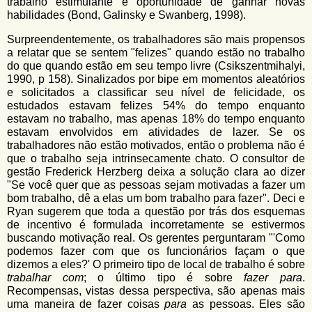
trabalho estimulante e oportunidade de ganhar novas
habilidades (Bond, Galinsky e Swanberg, 1998).
Surpreendentemente, os trabalhadores são mais propensos
a relatar que se sentem "felizes" quando estão no trabalho
do que quando estão em seu tempo livre (Csikszentmihalyi,
1990, p 158). Sinalizados por bipe em momentos aleatórios
e solicitados a classificar seu nível de felicidade, os
estudados estavam felizes 54% do tempo enquanto
estavam no trabalho, mas apenas 18% do tempo enquanto
estavam envolvidos em atividades de lazer. Se os
trabalhadores não estão motivados, então o problema não é
que o trabalho seja intrinsecamente chato. O consultor de
gestão Frederick Herzberg deixa a solução clara ao dizer
"Se você quer que as pessoas sejam motivadas a fazer um
bom trabalho, dê a elas um bom trabalho para fazer". Deci e
Ryan sugerem que toda a questão por trás dos esquemas
de incentivo é formulada incorretamente se estivermos
buscando motivação real. Os gerentes perguntaram "'Como
podemos fazer com que os funcionários façam o que
dizemos a eles?' O primeiro tipo de local de trabalho é sobre
trabalhar com
; o último tipo é sobre
fazer para
.
Recompensas, vistas dessa perspectiva, são apenas mais
uma maneira de fazer coisas
para
as pessoas. Eles são