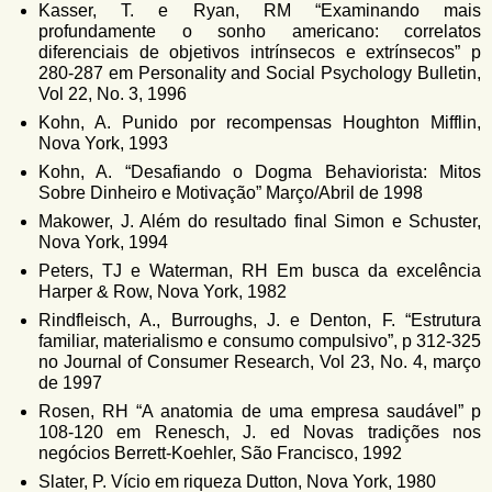
Kasser, T. e Ryan, RM “Examinando mais
profundamente o sonho americano: correlatos
diferenciais de objetivos intrínsecos e extrínsecos” p
280-287 em Personality and Social Psychology Bulletin,
Vol 22, No. 3, 1996
Kohn, A. Punido por recompensas Houghton Mifflin,
Nova York, 1993
Kohn, A. “Desafiando o Dogma Behaviorista: Mitos
Sobre Dinheiro e Motivação” Março/Abril de 1998
Makower, J. Além do resultado final Simon e Schuster,
Nova York, 1994
Peters, TJ e Waterman, RH Em busca da excelência
Harper & Row, Nova York, 1982
Rindfleisch, A., Burroughs, J. e Denton, F. “Estrutura
familiar, materialismo e consumo compulsivo”, p 312-325
no Journal of Consumer Research, Vol 23, No. 4, março
de 1997
Rosen, RH “A anatomia de uma empresa saudável” p
108-120 em Renesch, J. ed Novas tradições nos
negócios Berrett-Koehler, São Francisco, 1992
Slater, P. Vício em riqueza Dutton, Nova York, 1980