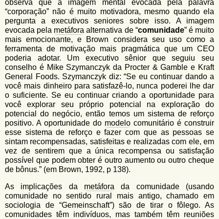
observa que a imagem mental evocada pela palavra
“corporação” não é muito motivadora, mesmo quando ela
pergunta a executivos seniores sobre isso. A imagem
evocada pela
metáfora
alternativa de “
comunidade
” é muito
mais emocionante, e Brown considera seu uso como a
ferramenta de motivação mais pragmática que um CEO
poderia adotar. Um executivo sênior que seguiu seu
conselho é Mike Szymanczyk da Procter & Gamble e Kraft
General Foods. Szymanczyk diz: “Se eu continuar dando a
você mais dinheiro para satisfazê-lo, nunca poderei lhe dar
o suficiente. Se eu continuar criando a oportunidade para
você explorar seu próprio potencial na exploração do
potencial do negócio, então temos um sistema de reforço
positivo. A oportunidade do
modelo
comunitário é construir
esse sistema de reforço e fazer com que as pessoas se
sintam recompensadas, satisfeitas e realizadas com ele, em
vez de sentirem que a única recompensa ou satisfação
possível que podem obter é outro aumento ou outro cheque
de bônus.” (em Brown, 1992, p 138).
As implicações da
metáfora
da comunidade (usando
comunidade no sentido rural mais antigo, chamado em
sociologia de “Gemeinschaft”) são de tirar o fôlego. As
comunidades têm indivíduos, mas também têm reuniões