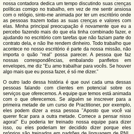
nossa contadora dedica um tempo discutindo suas
crenças
políticas comigo no trabalho, em vez de me sentir ansiosa
com o relógio, sinto-me animada por ter um escritório onde
as pessoas trazem todas as suas
crenças
e
valores
com
elas. Minha principal preocupação é novamente que eu a
percebo fazendo mais do que ela tinha combinado fazer, e
ajudando no escritório com tarefas que não faziam parte do
contrato dela, e não lhe rendem dinheiro. Todo trabalho que
acontece no nosso escritório é parte da nossa missão, não
importa o quão "real" possa parecer. A pessoa que faz
nossas correspondências, embalando panfletos em
envelopes, me diz "Eu amo trabalhar para vocês. Se houver
algo mais que eu possa fazer, é só me dizer."
O outro lado dessa história é que ouvi cada uma dessas
pessoas falando com clientes em potencial sobre os
serviços que oferecemos. A equipe que temos está animada
com o que oferecemos. Se alguém se inscrever para a
primeira metade de um curso de Practitioner, por exemplo,
eles podem dizer a essa pessoa "Aposto que você vai
querer ficar para a outra metade. Comece a pensar nisso
agora!" Eu poderia ter treinado nossa equipe para dizer
isso, ou eles poderiam ter decidido dizer porque eles
próprios são treinados em padrões de
linguagem
de
PNL
.