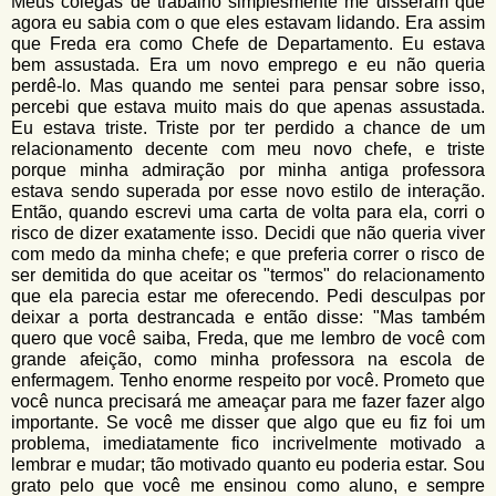
Meus colegas de trabalho simplesmente me disseram que
agora eu sabia com o que eles estavam lidando. Era assim
que Freda era como Chefe de Departamento. Eu estava
bem assustada. Era um novo emprego e eu não queria
perdê-lo. Mas quando me sentei para pensar sobre isso,
percebi que estava muito mais do que apenas assustada.
Eu estava triste. Triste por ter perdido a chance de um
relacionamento decente com meu novo chefe, e triste
porque minha admiração por minha antiga professora
estava sendo superada por esse novo estilo de interação.
Então, quando escrevi uma carta de volta para ela, corri o
risco de dizer exatamente isso. Decidi que não queria viver
com medo da minha chefe; e que preferia correr o risco de
ser demitida do que aceitar os "termos" do relacionamento
que ela parecia estar me oferecendo. Pedi desculpas por
deixar a porta destrancada e então disse: "Mas também
quero que você saiba, Freda, que me lembro de você com
grande afeição, como minha professora na escola de
enfermagem. Tenho enorme respeito por você. Prometo que
você nunca precisará me ameaçar para me fazer fazer algo
importante. Se você me disser que algo que eu fiz foi um
problema, imediatamente fico incrivelmente motivado a
lembrar e mudar; tão motivado quanto eu poderia estar. Sou
grato pelo que você me ensinou como aluno, e sempre