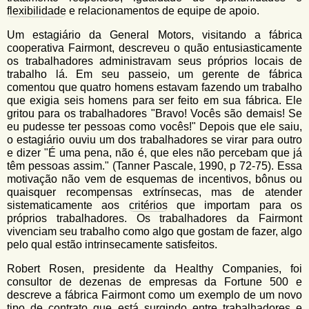
flexibilidade
e relacionamentos de equipe de apoio.
Um estagiário da General Motors, visitando a fábrica
cooperativa Fairmont, descreveu o quão entusiasticamente
os trabalhadores administravam seus próprios locais de
trabalho lá. Em seu passeio, um gerente de fábrica
comentou que quatro homens estavam fazendo um trabalho
que exigia seis homens para ser feito em sua fábrica. Ele
gritou para os trabalhadores "Bravo! Vocês são demais! Se
eu pudesse ter pessoas como vocês!" Depois que ele saiu,
o estagiário ouviu um dos trabalhadores se virar para outro
e dizer "É uma pena, não é, que eles não percebam que já
têm pessoas assim." (Tanner Pascale, 1990, p 72-75). Essa
motivação não vem de esquemas de incentivos, bônus ou
quaisquer recompensas extrínsecas, mas de atender
sistematicamente aos
critérios
que importam para os
próprios trabalhadores. Os trabalhadores da Fairmont
vivenciam seu trabalho como algo que gostam de fazer, algo
pelo qual estão intrinsecamente satisfeitos.
Robert Rosen, presidente da Healthy Companies, foi
consultor de dezenas de empresas da Fortune 500 e
descreve a fábrica Fairmont como um exemplo de um novo
tipo de contrato que está surgindo entre trabalhadores e