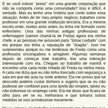
E se você estiver "preso" em uma grande corporação que
não se comporta como uma comunidade? Isso é difícil, é
verdade. Mas eu tenho uma história que conto sobre essa
situação. Antes de ter meu próprio negócio, trabalhei como
professor em uma grande instituição terciária. Era a mesma
escola onde, muitos anos antes, eu tinha me formado como
enfermeiro. Uma das minhas antigas professoras de
enfermagem (vamos chamá-la de Freda) agora era minha
chefe, e as pessoas me avisavam para "tomar cuidado" com
ela porque ela tinha a reputação de "dragão". Isso me
surpreendeu porque eu me lembrava de Freda como uma
professora encorajadora e amigável. Algumas semanas
depois de começar este trabalho, tive uma interação
interessante com ela. Cheguei ao trabalho de manhã e
encontrei uma carta muito irritada de Freda na minha mesa.
A carta me dizia que eu não tinha trancado com segurança a
sala em que dei aula na noite anterior. Ela me avisou que tal
descuido poderia custar dinheiro e sugeriu que se eu não
pudesse ser confiável para uma tarefa tão simples, talvez eu
não estivesse no emprego certo. Ela me disse que ficaria de
olho para ver se eu melhorava e que tomaria outras
medidas se isso acontecesse novamente.