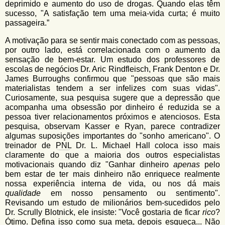
deprimido e aumento do uso de drogas. Quando elas têm
sucesso, "A satisfação tem uma meia-vida curta; é muito
passageira.”
A motivação para se sentir mais conectado com as pessoas,
por outro lado, está correlacionada com o aumento da
sensação de bem-estar. Um estudo dos professores de
escolas de negócios Dr. Aric Rindfleisch, Frank Denton e Dr.
James Burroughs confirmou que "pessoas que são mais
materialistas tendem a ser infelizes com suas vidas".
Curiosamente, sua pesquisa sugere que a depressão que
acompanha uma obsessão por dinheiro é reduzida se a
pessoa tiver relacionamentos próximos e atenciosos. Esta
pesquisa, observam Kasser e Ryan, parece contradizer
algumas suposições importantes do "sonho americano". O
treinador de
PNL
Dr. L. Michael Hall coloca isso mais
claramente do que a maioria dos outros especialistas
motivacionais quando diz "Ganhar dinheiro
apenas
pelo
bem estar de ter mais dinheiro não enriquece realmente
nossa experiência interna de vida, ou nos dá mais
qualidade
em nosso pensamento ou sentimento".
Revisando um estudo de milionários bem-sucedidos pelo
Dr. Scrully Blotnick, ele insiste: "Você gostaria de ficar
rico
?
Ótimo. Defina isso como sua
meta
, depois esqueça... Não