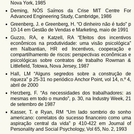
Nova York, 1985
Deming, NÓS Saímos da Crise MIT Centre For
Advanced Engineering Study, Cambridge, 1986
Greenberg, J. e Greenberg, H. “O dinheiro não é tudo” p
10-14 em Gestão de Vendas e Marketing, maio de 1991
Guzzo, RA, e Katzell, RA “Efeitos dos incentivos
econômicos na produtividade: uma visão psicológica”
em Nalbantian, HR ed Incentivos, cooperação e
compartilhamento de riscos: perspectivas econômicas e
psicológicas sobre contratos de trabalho Rowman &
Littlefield, Totowa, Nova Jersey, 1987
Hall, LM “Alguns segredos sobre a construção de
riqueza” p 25-31 no periódico Anchor Point, vol 14, n.º 4,
abril de 2000
Herzberg, F. “As necessidades dos trabalhadores: as
mesmas em todo o mundo”, p. 30, na Industry Week, 21
de setembro de 1987
Kasser, T. e Ryan, RM “Um lado sombrio do sonho
americano: correlatos do sucesso financeiro como uma
aspiração central da vida” p 410-422 em Journal of
Personality and Social Psychology, Vol 65, No. 2, 1993