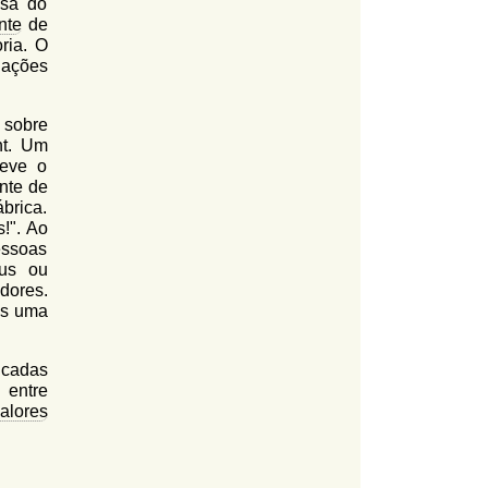
isa do
nte
de
ria. O
elações
 sobre
nt. Um
reve o
nte de
brica.
!". Ao
essoas
nus ou
dores.
ás uma
icadas
 entre
alores