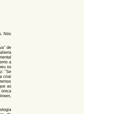
s. Nós
va" de
alavra
mental
como a
beu os
z: "Se
a criar
eremos
que as
única
Brown,
ologia