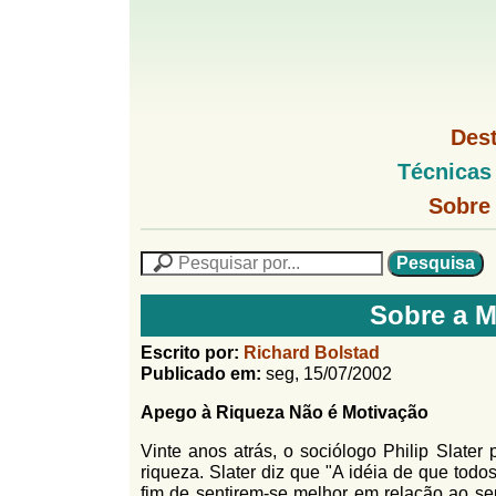
G
M
Des
e
o
M
Técnicas
n
e
u
G
n
Sobre
l
1
u
o
P
l
f
N
P
f
L
e
F
i
i
s
n
Sobre a 
o
q
h
n
u
r
o
Escrito por:
Richard Bolstad
i
M
Publicado em:
seg, 15/07/2002
h
m
s
e
a
Apego à Riqueza Não é Motivação
n
u
o
n
u
l
o
Vinte anos atrás, o sociólogo Philip Slater
G
riqueza. Slater diz que "A idéia de que tod
á
o
fim de sentirem-se melhor em relação ao se