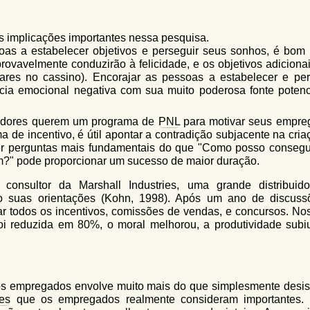
s implicações importantes nessa pesquisa.
oas a estabelecer objetivos e perseguir seus sonhos, é bom 
provavelmente conduzirão à felicidade, e os objetivos adicionai
ares no cassino). Encorajar as pessoas a estabelecer e per
ncia emocional negativa com sua muito poderosa fonte potenc
radores querem um programa de
PNL
para motivar seus empre
 de incentivo, é útil apontar a contradição subjacente na cria
zer perguntas mais fundamentais do que "Como posso consegu
m?" pode proporcionar um sucesso de maior duração.
consultor da Marshall Industries, uma grande distribuid
io suas orientações (Kohn, 1998). Após um ano de discuss
r todos os incentivos, comissões de vendas, e concursos. No
foi reduzida em 80%, o moral melhorou, a produtividade subi
os empregados envolve muito mais do que simplesmente desist
res
que os empregados realmente consideram importantes.