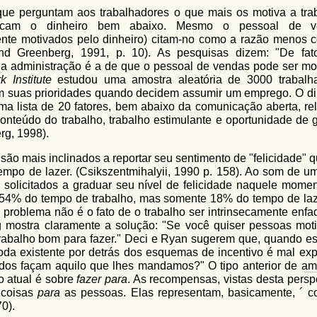
que perguntam aos trabalhadores o que mais os motiva a trab
colocam o dinheiro bem abaixo. Mesmo o pessoal de v
ente motivados pelo dinheiro) citam-no como a razão menos
 Greenberg, 1991, p. 10). As pesquisas dizem: "De fat
da administração é a de que o pessoal de vendas pode ser mo
 Institute
estudou uma amostra aleatória de 3000 trabalh
m suas prioridades quando decidem assumir um emprego. O di
 uma lista de 20 fatores, bem abaixo da comunicação aberta, re
conteúdo do trabalho, trabalho estimulante e oportunidade de 
rg, 1998).
são mais inclinados a reportar seu sentimento de "felicidade" 
mpo de lazer. (Csikszentmihalyii, 1990 p. 158). Ao som de um
solicitados a graduar seu nível de felicidade naquele momen
s 54% do tempo de trabalho, mas somente 18% do tempo de laz
 problema não é o fato de o trabalho ser intrinsecamente enfa
g mostra claramente a solução: "Se você quiser pessoas mot
trabalho bom para fazer." Deci e Ryan sugerem que, quando e
oda existente por detrás dos esquemas de incentivo é mal exp
os façam aquilo que lhes mandamos?" O tipo anterior de
am
 o atual é sobre
fazer para
. As recompensas, vistas desta persp
 coisas
para
as pessoas. Elas representam, basicamente, ´ co
0).