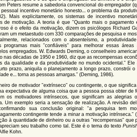
 Tom Peters resume a sabedoria convencional do empregador (q
 pessoal incentivo monetário honesto... o problema da produti
2). Mais explicitamente, os sistemas de incentivo monetár
 de motivação. A teoria é que "Quanto mais o pagamento e
oso é o efeito da motivação, dizem os psicólogos Richard G
izeram um metaestudo com 330 comparações de pesquisa e mos
ealmente, relacionados com o absenteísmo, a produtividad
 os programas mais "confiáveis" para melhorar essas áreas
pelos empregados. W. Edwards Deming, o conselheiro america
ico nas décadas de 1950 e 1960, diz que as recompensas econ
s da qualidade e da produtividade no mundo ocidental." Ele 
to prazo, aniquila o planejamento a longo prazo, constrói o
idade e... torna as pessoas amargas." (Deming, 1986).
o de motivador "extrínseco" ou contingente, o que significa 
na expectativa de alguma coisa que a pessoa possa obter de f
 os motivadores intrínsecos, que significam as alegrias o
. Um exemplo seria a sensação de realização. A revisão del
onfirmando sua conclusão original: "a pesquisa tem mo
gamento contingente tende a minar a motivação intrínseca." (
nção à quantidade de dinheiro ou a outras "recompensas" que
 apreciam seu trabalho como tal. Este é o tema do texto
Punis
lfie Kohn.