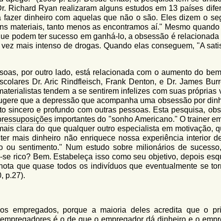
Dr. Richard Ryan realizaram alguns estudos em 13 países difer
fazer dinheiro com aquelas que não o são. Eles dizem o seg
ns materiais, tanto menos as encontramos aí." Mesmo quando
que podem ter sucesso em ganhá-lo, a obsessão é relacionada
 vez mais intenso de drogas. Quando elas conseguem, "A sati
soas, por outro lado, está relacionada com o aumento do bem-
scolares Dr. Aric Rindfleisch, Frank Denton, e Dr. James Bur
terialistas tendem a se sentirem infelizes com suas próprias v
 sugere que a depressão que acompanha uma obsessão por dinh
to sincero e profundo com outras pessoas. Esta pesquisa, ob
pressuposições
importantes do "sonho Americano." O trainer e
 mais clara do que qualquer outro especialista em motivação, 
ter mais dinheiro não enriquece nossa experiência interior de
ou sentimento." Num estudo sobre milionários de sucesso,
ar-se rico? Bem. Estabeleça isso como seu objetivo, depois esq
 nota que quase todos os indivíduos que eventualmente se to
0, p.27).
os empregados, porque a maioria deles acredita que o pri
s empregadores é o de que o empregador dá dinheiro e o emp