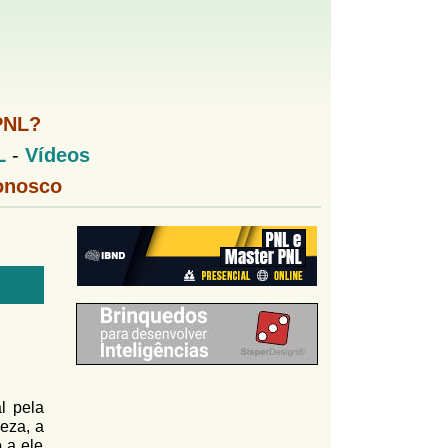
PNL?
L
-
Vídeos
onosco
l pela
eza, a
 a ele