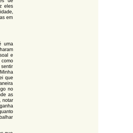
ões de
z eles
idade,
oas em
té uma
lharam
soal e
, como
sentir
 Minha
ei que
aneira
igo no
nde as
 notar
 ganha
quanto
abalhar