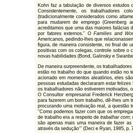
Kohn faz a tabulação de diversos estudos 
Consistentemente, os trabalhadores 
(tradicionalmente considerados como altam
para mudarem de emprego (Greenberg and
acreditamos que uma das maiores falácias 
por fatores externos." O
Families and Work
Americanos, pedindo-lhes que relacionasse
figura, de maneira consistente, no final de
positivas com os colegas, controle sobre o 
novas habilidades (Bond, Galinsky e Swanbe
De maneira surpreendente, os trabalhadores 
estão no trabalho do que quando estão no te
acionado em momentos aleatórios, eles são 
pessoas estudadas declararam estar felize
os trabalhadores não estiverem motivados, o
O Consultor empresarial Frederick Herzber
para fazerem um bom trabalho, dê-lhes um 
procurando uma motivação real, a questão t
"Como podemos fazer com que os empregad
de trabalho era a respeito de
trabalhar com
;
são apenas mais uma maneira de fazer as
através da sedução’" (Deci e Ryan, 1985, p. 7