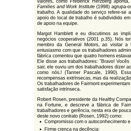
valores
, como Frederick Herzberg aponta,
Families and Work Institute
(1998) agrupa-o
trabalho. A qualidade do serviço refere-se 
apoio do local de trabalho é subdividido em
de apoio na equipe.
Margot Hamblett e eu discutimos as impl
negócios cooperativos (2001 p.35). Nós 
membro da General Motors, ao visitar a f
entusiasmo com que os trabalhadores adminis
fábrica comentou que quatro homens estavam
Ele disse aos trabalhadores: "Bravo! Vocês
sair, ele ouviu um dos trabalhadores dizer 
como nós.! (Tanner Pascale, 1990). Es
recompensas extrínsecas, mas da realização
Os trabalhadores de Fairmont experimentam 
satisfação intrínseca.
Robert Rosen, presidente da Healthy Compan
na Fortune, e descreve a fábrica de Fa
trabalhadores e gerência, nesta era de pouc
deste novo contrato (Rosen, 1992) como:
Compromisso com o autoconhecimento e 
Firme crença na decência;