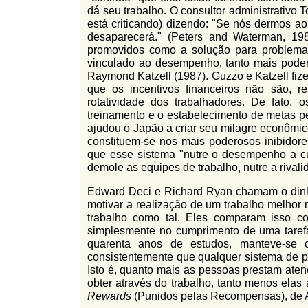
dá seu trabalho. O consultor administrativo
está criticando) dizendo: "Se nós dermos ao
desaparecerá." (Peters and Waterman, 198
promovidos como a solução para problemas
vinculado ao desempenho, tanto mais poder
Raymond Katzell (1987). Guzzo e Katzell f
que os incentivos financeiros não são, r
rotatividade dos trabalhadores. De fato,
treinamento e o estabelecimento de metas 
ajudou o Japão a criar seu milagre econôm
constituem-se nos mais poderosos inibidore
que esse sistema "nutre o desempenho a cur
demole as equipes de trabalho, nutre a rival
Edward Deci e Richard Ryan chamam o dinheir
motivar a realização de um trabalho melhor 
trabalho como tal. Eles comparam isso com
simplesmente no cumprimento de uma tarefa
quarenta anos de estudos, manteve-se c
consistentemente que qualquer sistema de pa
Isto é, quanto mais as pessoas prestam ate
obter através do trabalho, tanto menos elas
Rewards
(Punidos pelas Recompensas), de A