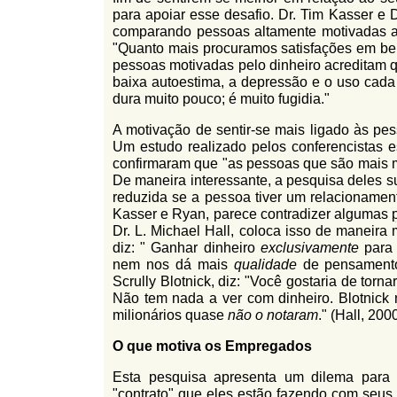
l
para apoiar esse desafio. Dr. Tim Kasser e 
r
f
comparando pessoas altamente motivadas a 
i
i
"Quanto mais procuramos satisfações em be
n
pessoas motivadas pelo dinheiro acreditam 
o
h
baixa autoestima, a depressão e o uso cada
d
o
dura muito pouco; é muito fugidia."
e
A motivação de sentir-se mais ligado às pes
Um estudo realizado pelos conferencistas e
b
confirmaram que "as pessoas que são mais ma
u
De maneira interessante, a pesquisa deles
reduzida se a pessoa tiver um relacionamen
s
Kasser e Ryan, parece contradizer algumas
c
Dr. L. Michael Hall, coloca isso de maneira
diz: " Ganhar dinheiro
exclusivamente
para 
a
nem nos dá mais
qualidade
de pensamento 
Scrully Blotnick, diz: "Você gostaria de torn
Não tem nada a ver com dinheiro. Blotnick
milionários quase
não o notaram
." (Hall, 200
O que motiva os Empregados
Esta pesquisa apresenta um dilema para 
"contrato" que eles estão fazendo com seu