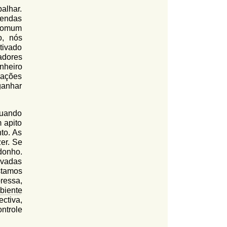
alhar.
endas
 comum
o, nós
tivado
adores
nheiro
lações
ganhar
quando
 apito
to. As
er. Se
donho.
ivadas
stamos
ressa,
biente
ectiva,
ntrole