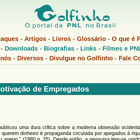
Pular
para
o
conteúdo
taques
-
Artigos
-
Livros
-
Glossário
-
O que é 
principal
-
Downloads
-
Biografias
-
Links
-
Filmes e PN
 nós
-
Diversos
-
Divulgue no Golfinho
-
Fale C
Motivação de Empregados
 publicou uma dura crítica sobre a moderna obsessão ocidenta
os querem dinheiro é propaganda circulada por apegados à riqu
u apego." (1980 p. 25). Desde então, a pesquisa tem-se unido