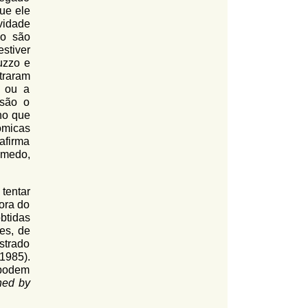
ue ele
vidade
io são
stiver
uzzo e
traram
e ou a
 são o
no que
ômicas
afirma
 medo,
tentar
ora do
btidas
es, de
strado
1985).
 podem
hed by