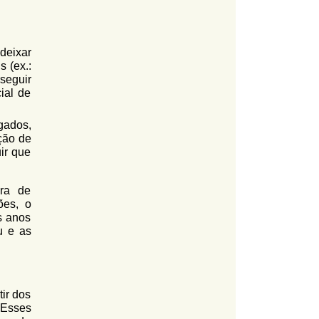
deixar
s (ex.:
seguir
ial de
gados,
ção de
ir que
ora de
ões, o
s anos
u e as
ir dos
 Esses