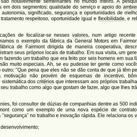
 são notavelmente semelhantes no mundo inteiro. A pesqu
s em dois segmentos: qualidade do serviço e apoio do
ambie
a autonomia, significado, segurança e oportunidades de melho
 tratamento respeitoso, oportunidade igual e
flexibilidade
, e r
icações de focalizar-se nesses
valores
, num artigo recente
tomamos o exemplo da fábrica da General Motors em Fairmo
ábrica de Fairmont dirigida de maneira cooperativa, desc
tram seus próprios locais de trabalho. Em sua visita, um gere
 fazendo um trabalho que era feito por seis homens em sua fá
 são muito especiais. Ah, se eu pudesse ter gente como vocês
ao outro: "Que pena que eles não se dão conta de que já têm p
sa motivação não provém de esquemas de incentivo, bô
 sistemática dos
critérios
que interessam aos próprios trabalha
seu trabalho como algo que gostam de fazer, algo que lhes tr
ies, foi consultor de dúzias de companhias dentre as 500 ind
irmont como um exemplo de uma nova espécie de contrato
a "segurança" no trabalho e inovação rápida. Ele relaciona os
v
desenvolvimento;