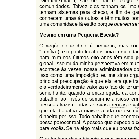
"Gemeinschaft"), são de tirar o fôlego
comunidades. Talvez eles tenham os "mais
tenham sistemas para checar, a fim de ga
conhecem umas às outras e têm muitos pon
uma comunidade lá estão porque
querem
ser
Mesmo em uma Pequena Escala?
O negócio que dirijo é pequeno, mas con
"família"), e o ponto focal de uma comunida
para mim nos últimos oito anos têm sido 
global. Isso muda minha perspectiva em mui
acontece às vezes, nossa administradora do e
isso como uma imposição, eu me sinto org
principal preocupação é que ela terá que t
ela verdadeiramente valoriza o fato de ter 
semelhante, quando a encarregada da cont
trabalho, ao invés de sentir-me ansioso em 
pessoas trazem todas as suas
crenças
e
va
que ela trabalha a mais e ajuda no escrit
dinheiro por isso. Todo trabalho que aconte
possa parecer real. A pessoa que expede o co
para vocês. Se há algo mais que eu possa fa