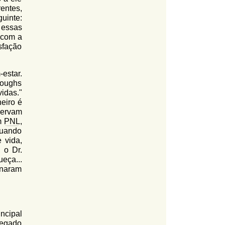
entes,
uinte:
 essas
 com a
sfação
estar.
roughs
idas."
eiro é
servam
m
PNL
,
quando
 vida,
 o Dr.
ueça...
rnaram
ncipal
regado