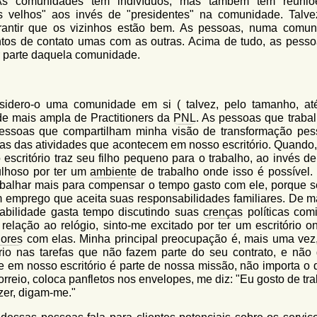
. As comunidades têm indivíduos, mas também têm reuni
 velhos" aos invés de "presidentes" na comunidade. Talve
rantir que os vizinhos estão bem. As pessoas, numa comun
tos de contato umas com as outras. Acima de tudo, as pess
 parte daquela comunidade.
sidero-o uma comunidade em si ( talvez, pelo tamanho, a
de mais ampla de Practitioners da
PNL
. As pessoas que traba
pessoas que compartilham minha visão de transformação pes
tas das atividades que acontecem em nosso escritório. Quando
scritório traz seu filho pequeno para o trabalho, ao invés de 
ulhoso por ter um
ambiente
de trabalho onde isso é possível.
rabalhar mais para compensar o tempo gasto com ele, porque s
um emprego que aceita suas responsabilidades familiares. De m
abilidade gasta tempo discutindo suas
crenças
políticas com
relação ao relógio, sinto-me excitado por ter um escritório o
lores
com elas. Minha principal preocupação é, mais uma vez,
ório nas tarefas que não fazem parte do seu contrato, e não
ce em nosso escritório é parte de nossa missão, não importa o 
rreio, coloca panfletos nos envelopes, me diz: "Eu gosto de tr
zer, digam-me."