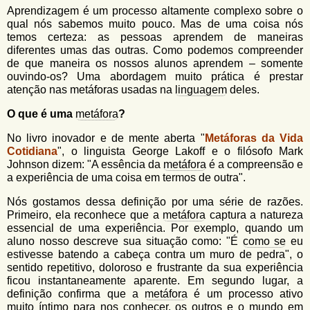
u
n
Aprendizagem é um processo altamente complexo sobre o
l
o
qual nós sabemos muito pouco. Mas de uma coisa nós
G
temos certeza: as pessoas aprendem de maneiras
á
o
diferentes umas das outras. Como podemos compreender
l
r
de que maneira os nossos alunos aprendem – somente
f
ouvindo-os? Uma abordagem muito prática é prestar
i
i
atenção nas metáforas usadas na
linguagem
deles.
n
o
h
O que é uma
metáfora
?
d
o
No livro inovador e de mente aberta "
Metáforas da Vida
e
Cotidiana
", o linguista George Lakoff e o filósofo Mark
Johnson dizem: "A essência da
metáfora
é a compreensão e
b
a experiência de uma coisa em termos de outra".
u
Nós gostamos dessa definição por uma série de razões.
s
Primeiro, ela reconhece que a
metáfora
captura a natureza
essencial de uma experiência. Por exemplo, quando um
c
aluno nosso descreve sua situação como: "É
como se
eu
a
estivesse batendo a cabeça contra um muro de pedra", o
sentido repetitivo, doloroso e frustrante da sua experiência
ficou instantaneamente aparente. Em segundo lugar, a
definição confirma que a
metáfora
é um processo ativo
muito íntimo para nos conhecer, os outros e o mundo em