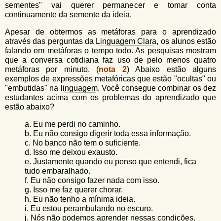
sementes" vai querer permanecer e tomar conta
continuamente da semente da ideia.
Apesar de obtermos as metáforas para o aprendizado
através das perguntas da
Linguagem Clara
, os alunos estão
falando em metáforas o tempo todo. As pesquisas mostram
que a conversa cotidiana faz uso de pelo menos quatro
metáforas por minuto. (
nota 2
) Abaixo estão alguns
exemplos de expressões metafóricas que estão "ocultas" ou
"embutidas" na
linguagem
. Você consegue combinar os dez
estudantes acima com os problemas do aprendizado que
estão abaixo?
a. Eu me perdi no caminho.
b. Eu não consigo digerir toda essa informação.
c. No banco não tem o suficiente.
d. Isso me deixou exausto.
e. Justamente quando eu penso que entendi, fica
tudo embaralhado.
f. Eu não consigo fazer nada com isso.
g. Isso me faz querer chorar.
h. Eu não tenho a mínima ideia.
i. Eu estou perambulando no escuro.
j. Nós não podemos aprender nessas condições.