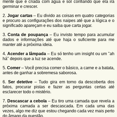
mente que é criada com água e sol confiando que ela irá
germinar e crescer.
2.
Jogar cartas
– Eu divido as coisas em quatro categorias
e procuro as configurações dos naipes até que a lógica e o
significado apareçam e eu saiba que carta jogar.
3.
Conta de poupança
– Eu invisto tempo para acumular
dados e informações até que haja o suficiente para me
manter até a próxima ideia.
4.
Acender a lâmpada
– Eu só tenho um insight ou um "ah
há" depois que a luz se acende.
5.
Comer
– Você precisa comer o básico, a carne e a batata,
antes de ganhar a sobremesa saborosa.
6.
Ser detetive
– Tudo gira em torno da descoberta dos
fatos, procurar pistas e fazer as perguntas certas até
esclarecer todo o mistério.
7.
Descascar a cebola
– Eu tiro uma camada que revela a
próxima camada a ser descascada. Em cada uma das
vezes, algo me diz que estou chegando cada vez mais perto
do âmago da questão.