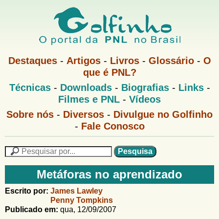
Pular
para
o
G
conteúdo
M
Destaques
-
Artigos
-
Livros
-
Glossário
-
O
e
principal
que é PNL?
o
n
M
Técnicas
-
Downloads
-
Biografias
-
Links
-
u
l
e
1
Filmes e PNL
-
Vídeos
n
u
f
G
Sobre nós
-
Diversos
-
Divulgue no Golfinho
P
o
N
-
Fale Conosco
i
l
L
f
n
i
P
n
e
F
h
h
s
Metáforas no aprendizado
o
o
q
o
M
u
r
Escrito por:
James Lawley
e
i
Penny Tompkins
m
n
s
Publicado em:
qua, 12/09/2007
u
a