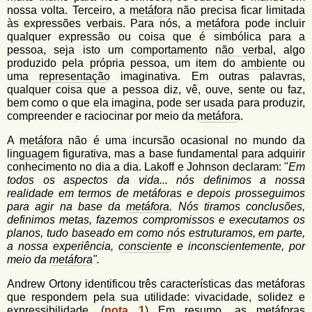
nossa volta. Terceiro, a
metáfora
não precisa ficar limitada
às expressões verbais. Para nós, a
metáfora
pode incluir
qualquer expressão ou coisa que é simbólica para a
pessoa, seja isto um
comportamento
não verbal
, algo
produzido pela própria pessoa, um item do
ambiente
ou
uma
representação
imaginativa. Em outras palavras,
qualquer coisa que a pessoa diz, vê, ouve, sente ou faz,
bem como o que ela imagina, pode ser usada para produzir,
compreender e raciocinar por meio da
metáfora
.
A
metáfora
não é uma incursão ocasional no mundo da
linguagem
figurativa, mas a base fundamental para adquirir
conhecimento no dia a dia. Lakoff e Johnson declaram: "
Em
todos os aspectos da vida... nós definimos a nossa
realidade em termos de metáforas e depois prosseguimos
para agir na base da
metáfora
. Nós tiramos conclusões,
definimos metas, fazemos compromissos e executamos os
planos, tudo baseado em como nós estruturamos, em parte,
a nossa experiência,
consciente
e inconscientemente, por
meio da
metáfora
".
Andrew Ortony identificou três características das metáforas
que respondem pela sua utilidade: vivacidade, solidez e
expressibilidade. (
nota 1
) Em resumo, as metáforas