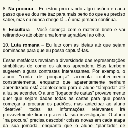
8.
Na procura
– Eu estou procurando algo ilusório e cada
passo que eu dou me traz para mais perto do que eu preciso
saber, mas eu nunca chego lá... é uma jornada contínua.
9.
Escultura
– Você começa com o material bruto e vai
retirando-o até obter uma forma agradável ao olho.
10.
Luta romana
– Eu luto com as ideias até que sejam
dominadas para que eu possa capturá-las.
Essas metáforas revelam a diversidade das representações
simbólicas de como os alunos aprendem. Elas também
sugerem alguns contrastes interessantes. Por exemplo, o
aluno "conta de poupança" acumula conhecimento
constantemente, enquanto que aparentemente nenhum
aprendizado está acontecendo para o aluno "lâmpada" até
a luz se acender. O aluno "jogador de cartas" provavelmente
quer que sejam dadas todas as cartas para que possa
começar a procurar os padrões, mas antecipar ao aluno
"detetive" todas as informações relevantes irá
provavelmente tirar o prazer da sua investigação. O aluno
"na procura" precisa descobrir coisas novas em cada etapa
da sua jornada, enquanto que o aluno "plantador de