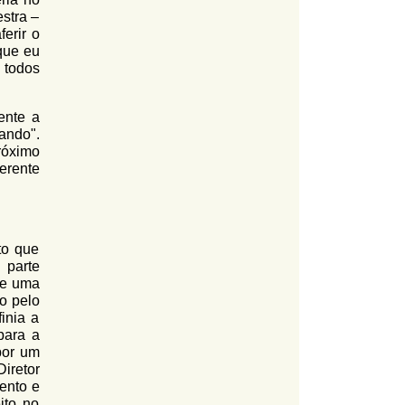
estra –
ferir o
que eu
 todos
ente a
ando".
próximo
erente
to que
 parte
e uma
o pelo
inia a
para a
por um
Diretor
ento e
ito no