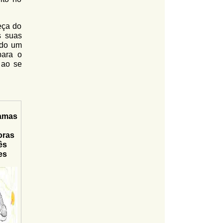
eça do
s suas
ido um
para o
 ao se
amas
oras
ês
es