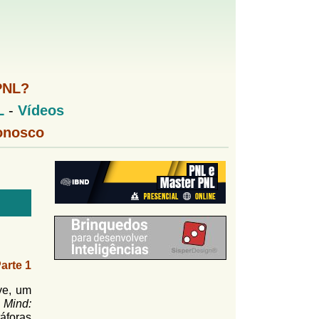
PNL?
L
-
Vídeos
onosco
arte 1
ve, um
 Mind:
áforas