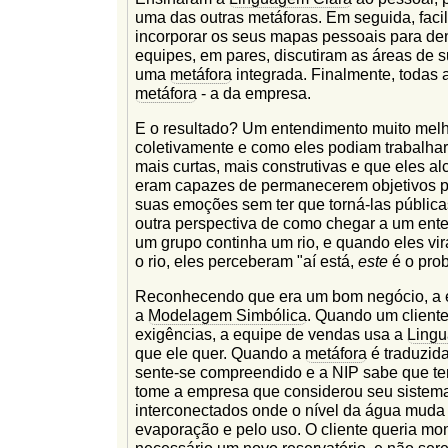
uma das outras metáforas. Em seguida, fac
incorporar os seus mapas pessoais para d
equipes, em pares, discutiram as áreas de 
uma
metáfora
integrada. Finalmente, todas 
metáfora
- a da empresa.
E o resultado? Um entendimento muito melh
coletivamente e como eles podiam trabalhar
mais curtas, mais construtivas e que eles 
eram capazes de permanecerem objetivos po
suas emoções sem ter que torná-las públicas
outra perspectiva de como chegar a um ent
um grupo continha um rio, e quando eles v
o rio, eles perceberam "aí está,
este
é o pro
Reconhecendo que era um bom negócio, a e
a
Modelagem Simbólica
. Quando um cliente
exigências, a equipe de vendas usa a
Lingu
que ele quer. Quando a
metáfora
é traduzid
sente-se compreendido e a NIP sabe que te
tome a empresa que considerou seu sistema
interconectados onde o nível da água muda
evaporação e pelo uso. O cliente queria mon