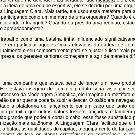
r a ideia de uma equipe esportiva, ele se decidiu por uma orqu
 a
Linguagem Clara
. Mais tarde, ele usou essa
metáfora
para a
u participando como um membro de uma orquestra? Quando é 
u tocando o triângulo? Quando eu presido uma reunião, estão
do apropriadamente?
rabalho como uma batalha tinha influenciado significativam
, e em particular aqueles "mais elevados da cadeia de com
adualmente o seu
comportamento
para se ajustar e ficar mais 
urpresa, os gerentes seniores começaram a agir de maneira dif
de uma companhia que estava perto de lançar um novo produ
Ele estava inseguro de como o produto seria visto por ser
o processo da
Modelagem Simbólica
, ele imaginou a
metáfora
d
lão de ar quente poderia subir e descer. O balão era navegad
tado à plataforma de lançamento por um cabo que tanto def
ranjo permitia que outros balões fossem lançados, e também 
ão grande que poderia cortar o cabo, esse fosse substituído 
anização mais autônoma. A
Linguagem Clara
facilitou que o 
: o balão, as qualidades do capitão, o equipamento de lançam
dores de fora, os planos estratégicos da conferência, o efe