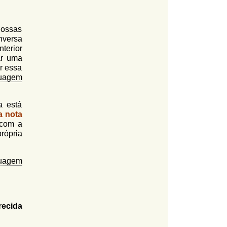
nossas
nversa
terior
ar uma
r essa
uagem
a está
a nota
 com a
rópria
uagem
recida