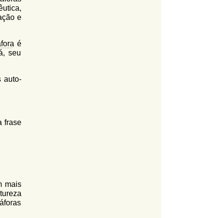
utica,
ação e
fora
é
á, seu
s auto-
a frase
m mais
tureza
áforas