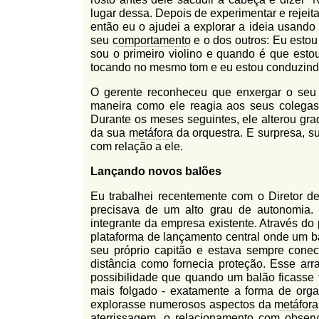
lugar dessa. Depois de experimentar e rejeita
então eu o ajudei a explorar a ideia usando
seu
comportamento
e o dos outros: Eu esto
sou o primeiro violino e quando é que esto
tocando no mesmo tom e eu estou conduzin
O gerente reconheceu que enxergar o seu t
maneira como ele reagia aos seus colegas
Durante os meses seguintes, ele alterou gr
da sua
metáfora
da orquestra. E surpresa, s
com relação a ele.
Lançando novos balões
Eu trabalhei recentemente com o Diretor 
precisava de um alto grau de autonomia. 
integrante da empresa existente. Através d
plataforma de lançamento central onde um ba
seu próprio capitão e estava sempre conec
distância como fornecia proteção. Esse ar
possibilidade que quando um balão ficasse t
mais folgado - exatamente a forma de org
explorasse numerosos aspectos da
metáfora
aterrissagem, o relacionamento com observa