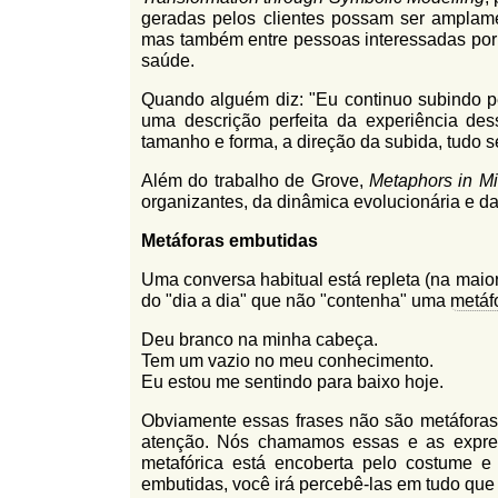
l
geradas pelos clientes possam ser amplam
r
f
mas também entre pessoas interessadas por 
i
i
saúde.
n
o
Quando alguém diz: "Eu continuo subindo 
h
d
uma descrição perfeita da experiência de
o
tamanho e forma, a direção da subida, tudo 
e
Além do trabalho de Grove,
Metaphors in M
b
organizantes, da dinâmica evolucionária e d
u
Metáforas embutidas
s
Uma conversa habitual está repleta (na maio
c
do "dia a dia" que não "contenha" uma
metáf
a
Deu branco na minha cabeça.
Tem um vazio no meu conhecimento.
Eu estou me sentindo para baixo hoje.
Obviamente essas frases não são metáforas
atenção. Nós chamamos essas e as expres
metafórica está encoberta pelo costume e
embutidas, você irá percebê-las em tudo que 