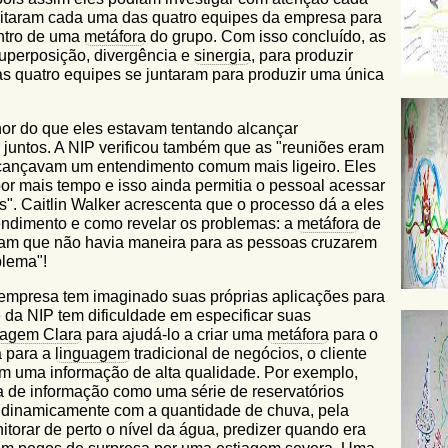
ilitaram cada uma das quatro equipes da empresa para
entro de uma
metáfora
do grupo. Com isso concluído, as
superposição, divergência e
sinergia
, para produzir
as quatro equipes se juntaram para produzir uma única
or do que eles estavam tentando alcançar
 juntos. A NIP verificou também que as "reuniões eram
alcançavam um entendimento comum mais ligeiro. Eles
r mais tempo e isso ainda permitia o pessoal acessar
". Caitlin Walker acrescenta que o processo dá a eles
endimento e como revelar os problemas: a
metáfora
de
iram que não havia maneira para as pessoas cruzarem
blema"!
mpresa tem imaginado suas próprias aplicações para
 da NIP tem dificuldade em especificar suas
agem Clara
para ajudá-lo a criar uma
metáfora
para o
a para a
linguagem
tradicional de negócios, o cliente
m uma informação de alta qualidade. Por exemplo,
 de informação como uma série de reservatórios
 dinamicamente com a quantidade de chuva, pela
itorar de perto o nível da água, predizer quando era