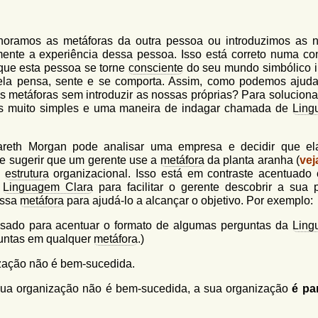
noramos as metáforas da outra pessoa ou introduzimos as 
mente a experiência dessa pessoa. Isso está correto numa co
 que esta pessoa se torne
consciente
do seu mundo simbólico in
 ela pensa, sente e se comporta. Assim, como podemos ajud
s metáforas sem introduzir as nossas próprias? Para soluciona
as muito simples e uma maneira de indagar chamada de
Ling
areth Morgan pode analisar uma empresa e decidir que el
 sugerir que um gerente use a
metáfora
da planta aranha (
vej
a
estrutura
organizacional. Isso está em contraste acentuado
a
Linguagem Clara
para facilitar o gerente descobrir a sua p
essa
metáfora
para ajudá-lo a alcançar o objetivo. Por exemplo:
sado para acentuar o formato de algumas perguntas da
Ling
guntas em qualquer
metáfora
.)
zação não é bem-sucedida.
sua organização não é bem-sucedida, a sua organização
é pa