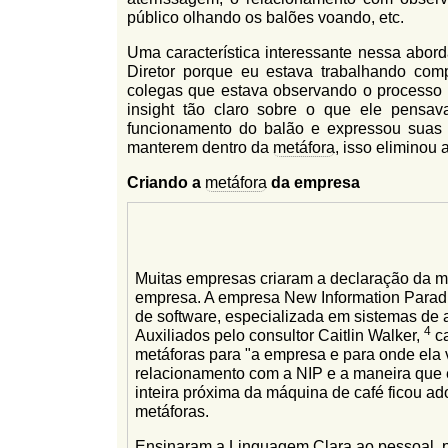
público olhando os balões voando, etc.
Uma característica interessante nessa abor
Diretor porque eu estava trabalhando com
colegas que estava observando o processo se
insight tão claro sobre o que ele pensa
funcionamento do balão e expressou suas 
manterem dentro da
metáfora
, isso eliminou
Criando a
metáfora
da empresa
Muitas empresas criaram a declaração da m
empresa. A empresa New Information Parad
de software, especializada em sistemas de 
4
Auxiliados pelo consultor Caitlin Walker,
ca
metáforas para "a empresa e para onde ela
relacionamento com a NIP e a maneira que 
inteira próxima da máquina de café ficou 
metáforas.
Ensinaram a
Linguagem Clara
ao pessoal, 