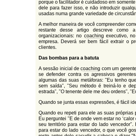
porque o facilitador é cuidadoso em somente 
dele para fazer isso, e não introduzir qual
usadas numa grande variedade de circunstân
A melhor maneira de você compreender com
restante desse artigo descreve como
organizacionais: no
coaching
executivo, no
empresa. Deverá ser bem fácil extrair o p
clientes.
Das bombas para a batuta
A sessão inicial de
coaching
com um gerente 
se defender contra os agressivos gerentes
algumas das suas metáforas: "Eu tenho que
sem saída", "Seu método é treiná-lo e de
estrada", "O tenente dele me deu ordens", "E
Quando se junta essas expressões, é fácil ide
Quando eu repeti para ele as suas próprias 
Eu perguntei "E de onde vem estar no ‘calor
seu território para estar do lado vencedor"
para estar do lado vencedor, o que você go
rosto antes dele sacudir a cabeça e dizer 