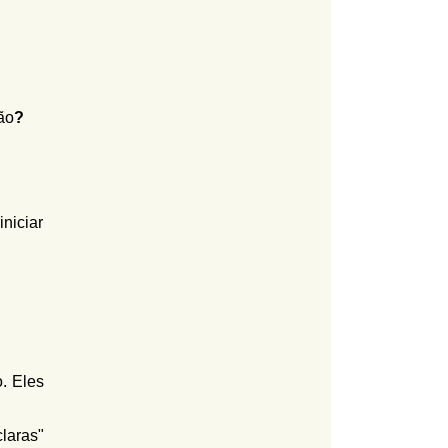
ão
?
niciar
. Eles
laras"