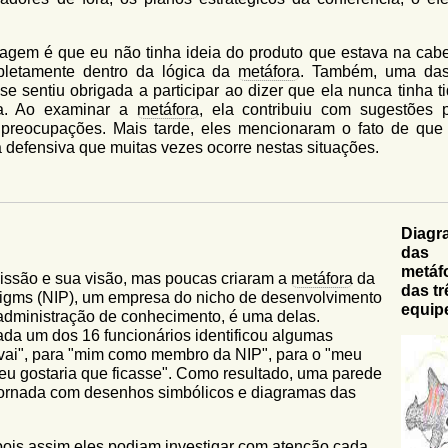
dagem é que eu não tinha ideia do produto que estava na cab
pletamente dentro da lógica da
metáfora
. Também, uma da
 sentiu obrigada a participar ao dizer que ela nunca tinha t
va. Ao examinar a
metáfora
, ela contribuiu com sugestões 
preocupações. Mais tarde, eles mencionaram o fato de que
 a defensiva que muitas vezes ocorre nestas situações.
Diagr
das
metáf
issão e sua visão, mas poucas criaram a
metáfora
da
das tr
igms (NIP), um empresa do nicho de desenvolvimento
equip
administração de conhecimento, é uma delas.
da um dos 16 funcionários identificou algumas
 vai", para "mim como membro da NIP", para o "meu
eu gostaria que ficasse". Como resultado, uma parede
adornada com desenhos simbólicos e diagramas das
pois assim eles podiam investigar com atenção cada