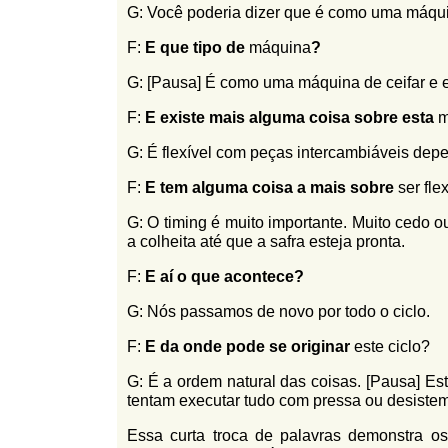
G: Você poderia dizer que é como uma máqu
F:
E que tipo de
máquina
?
G: [Pausa] É como uma máquina de ceifar e e
F:
E existe mais alguma coisa sobre esta
m
G: É flexível com peças intercambiáveis depe
F:
E tem alguma coisa a mais sobre
ser fle
G: O timing é muito importante. Muito cedo o
a colheita até que a safra esteja pronta.
F:
E aí o que acontece?
G: Nós passamos de novo por todo o ciclo.
F:
E da onde pode se originar
este ciclo?
G: É a ordem natural das coisas. [Pausa] Est
tentam executar tudo com pressa ou desistem 
Essa curta troca de palavras demonstra 