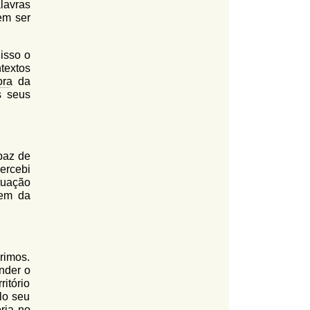
alavras
em ser
isso o
extos
ora
da
s seus
paz de
ercebi
tuação
gem da
rimos.
nder o
itório
lo seu
ria no