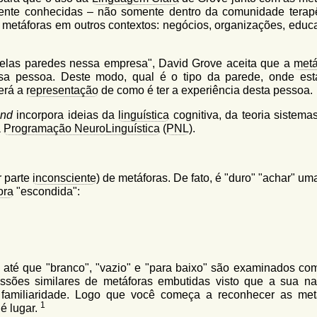
ente conhecidas – não somente dentro da comunidade terapê
metáforas em outros contextos: negócios, organizações, educ
pelas paredes nessa empresa", David Grove aceita que a
metá
ssa pessoa. Deste modo, qual é o tipo da parede, onde est
será a
representação
de como é ter a experiência desta pessoa.
ind
incorpora ideias da
linguística
cognitiva, da teoria sistema
a
Programação NeuroLinguística
(
PNL
).
r parte
inconsciente
) de metáforas. De fato, é "duro" "achar" um
ora
"escondida":
 até que "branco", "vazio" e "para baixo" são examinados co
sões similares de metáforas embutidas visto que a sua na
 familiaridade. Logo que você começa a reconhecer as met
1
é lugar.