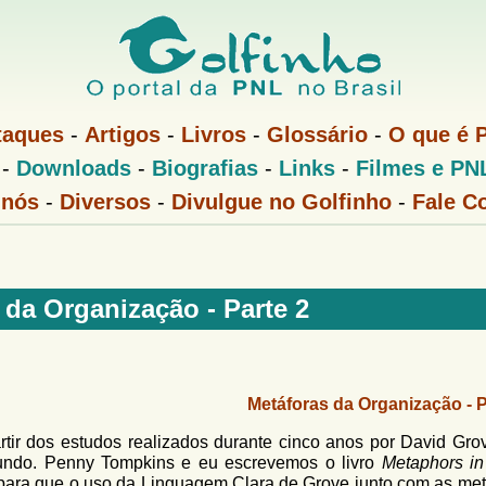
Pular
para
o
conteúdo
taques
-
Artigos
-
Livros
-
Glossário
-
O que é 
principal
-
Downloads
-
Biografias
-
Links
-
Filmes e PN
 nós
-
Diversos
-
Divulgue no Golfinho
-
Fale C
 da Organização - Parte 2
Metáforas da Organização - P
rtir dos estudos realizados durante cinco anos por David Gro
undo. Penny Tompkins e eu escrevemos o livro
Metaphors in
 para que o uso da
Linguagem Clara
de Grove junto com as met