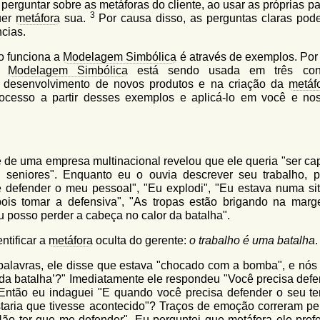
perguntar sobre as metáforas do cliente, ao usar as próprias p
3
quer
metáfora
sua.
Por causa disso, as perguntas claras pod
cias.
o funciona a
Modelagem Simbólica
é através de exemplos. Por 
 a
Modelagem Simbólica
está sendo usada em três cont
 desenvolvimento de novos produtos e na criação da
metáf
rocesso a partir desses exemplos e aplicá-lo em você e no
de uma empresa multinacional revelou que ele queria "ser ca
 seniores". Enquanto eu o ouvia descrever seu trabalho, p
 defender o meu pessoal", "Eu explodi", "Eu estava numa si
pois tomar a defensiva", "As tropas estão brigando na mar
u posso perder a cabeça no calor da batalha".
ntificar a
metáfora
oculta do gerente:
o trabalho é uma batalha
.
palavras, ele disse que estava "chocado com a bomba", e nós 
 da batalha’?" Imediatamente ele respondeu "Você precisa defe
. Então eu indaguei "E quando você precisa defender o seu terr
staria que tivesse acontecido"? Traços de emoção correram pe
"Não ter que me defender". Eu perguntei que
metáfora
ele prefe