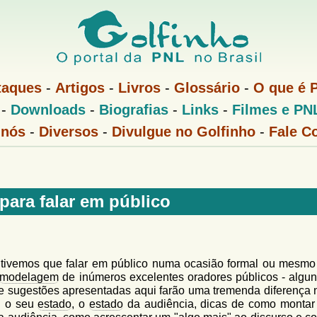
Pular
para
o
conteúdo
taques
-
Artigos
-
Livros
-
Glossário
-
O que é 
principal
-
Downloads
-
Biografias
-
Links
-
Filmes e PN
 nós
-
Diversos
-
Divulgue no Golfinho
-
Fale C
para falar em público
 tivemos que falar em público numa ocasião formal ou mesm
modelagem
de inúmeros excelentes oradores públicos - algu
 e sugestões apresentadas aqui farão uma tremenda diferença 
i o seu
estado
, o
estado
da audiência, dicas de como montar