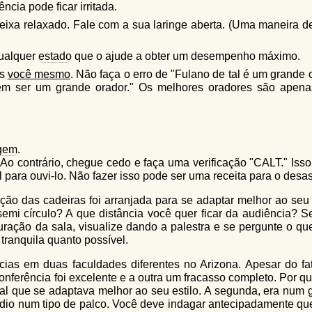
cia pode ficar irritada.
ixa relaxado. Fale com a sua laringe aberta. (Uma maneira de
qualquer
estado
que o ajude a obter um desempenho máximo.
as
você mesmo
. Não faça o erro de "Fulano de tal é um grande 
bém ser um grande orador." Os melhores oradores são apena
gem
.
 Ao contrário, chegue cedo e faça uma verificação "CALT." Isso
 para ouvi-lo. Não fazer isso pode ser uma receita para o desas
ção das cadeiras foi arranjada para se adaptar melhor ao seu 
semi círculo? A que distância você quer ficar da audiência? S
ração da sala, visualize dando a palestra e se pergunte o qu
 tranquila quanto possível.
ias em duas faculdades diferentes no Arizona. Apesar do fa
nferência foi excelente e a outra um fracasso completo. Por q
al que se adaptava melhor ao seu estilo. A segunda, era num 
ódio num tipo de palco. Você deve indagar antecipadamente que