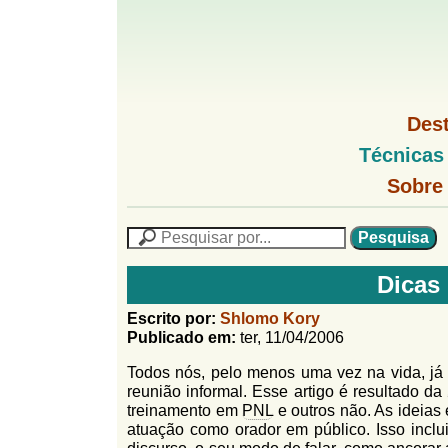
G
M
Des
e
o
M
Técnicas
n
e
u
G
n
Sobre
l
1
u
o
P
l
f
N
P
f
L
e
F
i
i
s
n
Dicas 
o
q
h
n
u
r
o
Escrito por:
Shlomo Kory
i
M
Publicado em:
ter, 11/04/2006
h
m
s
e
a
Todos nós, pelo menos uma vez na vida, já
n
u
o
n
reunião informal. Esse artigo é resultado da
u
l
o
treinamento em
PNL
e outros não. As ideias
G
atuação como orador em público. Isso inclu
á
o