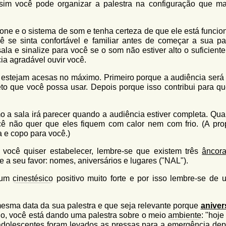
ssim você pode organizar a palestra na configuração que ma
fone e o sistema de som e tenha certeza de que ele está funcio
 se sinta confortável e familiar antes de começar a sua pal
a e sinalize para você se o som não estiver alto o suficiente
ia agradável ouvir você.
estejam acesas no máximo. Primeiro porque a audiência será
o que você possa usar. Depois porque isso contribui para qu
 a sala irá parecer quando a audiência estiver completa. Qua
cê não quer que eles fiquem com calor nem com frio. (A prop
 e copo para você.)
você quiser estabelecer, lembre-se que existem três
âncor
a seu favor: nomes, aniversários e lugares ("NAL").
 um
cinestésico
positivo muito forte e por isso lembre-se de u
esma data da sua palestra e que seja relevante porque
aniver
lo, você está dando uma palestra sobre o meio
ambiente
: "hoj
adolescentes foram levados as pressas para a emergência dep