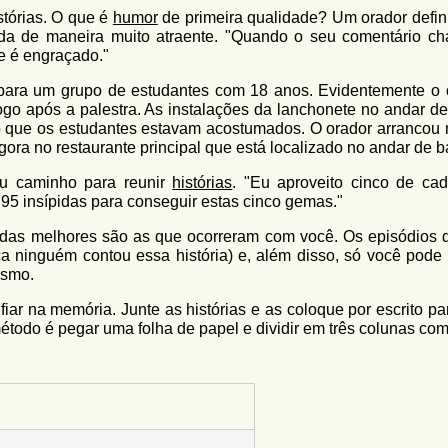
tórias. O que é
humor
de primeira qualidade? Um orador defin
ada de maneira muito atraente. "Quando o seu comentário c
e é engraçado."
para um grupo de estudantes com 18 anos. Evidentemente o 
logo após a palestra. As instalações da lanchonete no andar de
o que os estudantes estavam acostumados. O orador arrancou 
ora no restaurante principal que está localizado no andar de b
eu caminho para reunir
histórias
. "Eu aproveito cinco de ca
s 95 insípidas para conseguir estas cinco gemas."
 das melhores são as que ocorreram com você. Os episódios 
 ninguém contou essa história) e, além disso, só você pode 
esmo.
iar na memória. Junte as histórias e as coloque por escrito pa
todo é pegar uma folha de papel e dividir em três colunas com