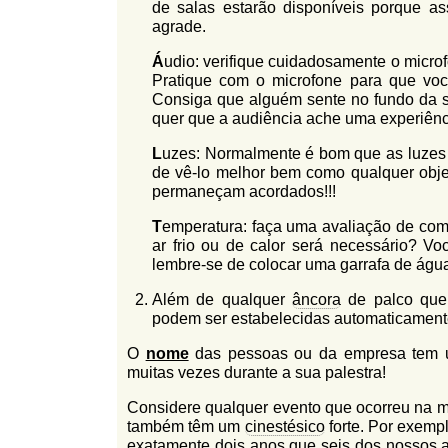
de salas estarão disponíveis porque a
agrade.
Á
udio: verifique cuidadosamente o micro
Pratique com o microfone para que você
Consiga que alguém sente no fundo da sal
quer que a audiência ache uma experiênc
L
uzes: Normalmente é bom que as luzes 
de vê-lo melhor bem como qualquer objet
permaneçam acordados!!!
T
emperatura: faça uma avaliação de como
ar frio ou de calor será necessário? Vo
lembre-se de colocar uma garrafa de água
Além de qualquer
âncora
de palco que 
podem ser estabelecidas automaticamente 
O
nome
das pessoas ou da empresa tem
muitas vezes durante a sua palestra!
Considere qualquer evento que ocorreu na m
também têm um
cinestésico
forte. Por exemp
exatamente dois anos que seis dos nossos 