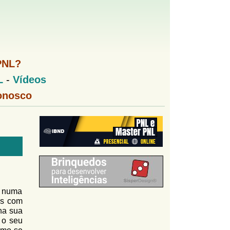
PNL?
L
-
Vídeos
onosco
o numa
ns com
na sua
 o seu