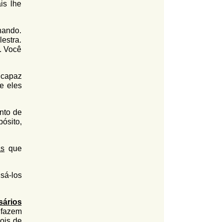
is lhe
nando.
estra.
. Você
 capaz
e eles
nto de
ósito,
as
que
sá-los
sários
e fazem
ois de