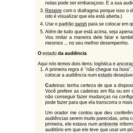
notas pode ser embaraçoso. E a sua audiên
Respire
com o diafragma porque isso o de
isto é visualizar que ela está aberta.)
Use o
padrão
swish
para se colocar em 
Além de tudo que está acima, seja apen
Vou imitar a maneira dele falar e tam
mesmos ... no seu melhor desempenho.
O
estado
da audiência
Aqui nós temos dois itens: logística e
ancora
A primeira regra é "não chegue na hora".
colocar a audiência num
estado
desejável
C
adeiras: tenha certeza de que a disposi
Você prefere as cadeiras em fila ou em 
não conseguir fazer mudanças na configu
pode fazer para que ela transcorra o mais
Um orador me contou que deu conferênc
audiências serem muito parecidas, uma co
primeira, ele estava num
ambiente
inform
auditório em que ele teve que usar um p