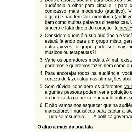
audiência a olhar para cima e ir para 
compasso mais moderado (
auditivo
). 
digital
) e não tem voz monótona (
auditiv
bem como muitas palavras cinestésicas. 
sincero e falar direto do coração" (
cinesté
Considere quem é a sua audiência e voc
estará falando para um grupo misto, ger
outras vezes, o grupo pode ser mais ho
músicos ou terapeutas?!
Varie os
operadores modais
. Afinal, exi
podemos e queremos fazer, bem como out
Para encorajar todos na audiência, voc
certeza de fazer algumas afirmações abst
Sem dúvida considere os diferentes
val
algumas pessoas podem ver a poluição co
da beleza da natureza, enquanto outras s
E não vamos nos esquecer que na audiênci
marcadores linguísticos para captar a at
"Tudo se resume a ..." "A política govern
O algo a mais da sua fala