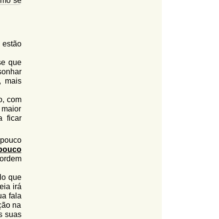
omo se
i estão
se que
sonhar
, mais
o, com
 maior
 ficar
"pouco
pouco
ecordem
lo que
ia irá
ua fala
nção na
s suas