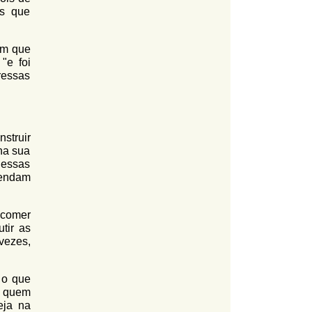
os que
em que
"e foi
ressas
nstruir
 na sua
dessas
rendam
 comer
tir as
vezes,
 o que
a quem
eja na