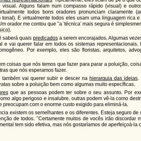
o visual. Alguns falam num compasso rápido (visual) e outr
Virtualmente todos bons oradores pronunciam claramente (
a
o
tonal). E virtualmente todos eles usam uma
linguagem
rica e
Um orador me contou que "a 'técnica' mais segura é simplesmen
sico
).
ê saberá quais
predicados
a serem encorajados. Algumas veze
al e vai querer falar em todos os sistemas representacionais.
mogêneo. Por exemplo, eles são floristas, arquitetos, advo
stem coisas que nós temos que fazer para parar a poluição, coi
ras que nós esperamos fazer.
ê também vai querer subir e descer na
hierarquia
das ideias
.
ratas sobre a poluição bem como algumas muito específicas.
ores
que as pessoas podem ter sobre o seu assunto. Por ex
mo algo perigoso e insalubre, outras podem vê-la como destr
e preocupam com o enorme custo exigido para eliminá-la.
a existem os semelhantes e os diferentes. Esteja seguro de ut
enção de todos. "Certamente muitos de vocês irão discordar ma
amental tem sido efetiva, mas nós gostaríamos de aperfeiçoá-la c