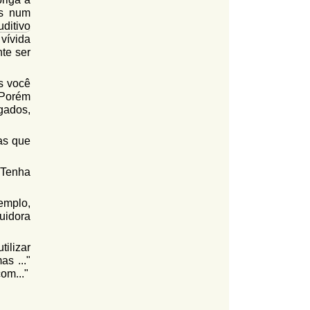
os num
uditivo
 vívida
te ser
s você
 Porém
gados,
sas que
 Tenha
emplo,
uidora
ilizar
s ..."
om..."