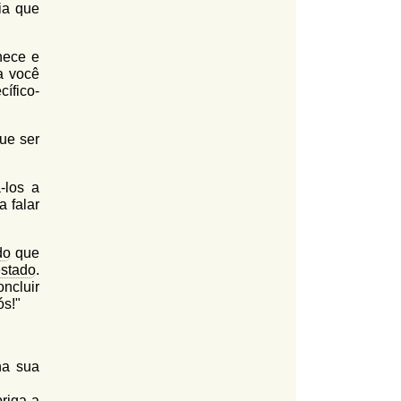
ia que
hece e
a você
ífico-
que ser
-los a
 falar
do
que
stado
.
ncluir
ós!"
na sua
briga a