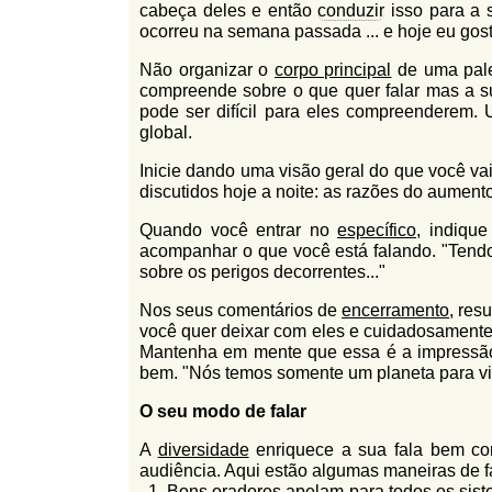
cabeça deles e então
conduzir
isso para a s
ocorreu na semana passada ... e hoje eu gosta
Não organizar o
corpo principal
de uma pale
compreende sobre o que quer falar mas a su
pode ser difícil para eles compreenderem.
global.
Inicie dando uma visão geral do que você vai 
discutidos hoje a noite: as razões do aumento
Quando você entrar no
específico
, indiqu
acompanhar o que você está falando. "Tendo
sobre os perigos decorrentes..."
Nos seus comentários de
encerramento
, res
você quer deixar com eles e cuidadosamente 
Mantenha em mente que essa é a impressão q
bem. "Nós temos somente um planeta para viv
O seu modo de falar
A
diversidade
enriquece a sua fala bem co
audiência. Aqui estão algumas maneiras de fa
Bons oradores apelam para todos os
sis