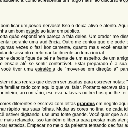
a audiência, como acrescentar um "algo mais" ao discurso e
c
é bom ficar um
pouco
nervoso! Isso o deixa ativo e atento. Aqu
tenha um bom
estado
ao falar em público.
porta quão espontânea pareça a fala deles. Um orador me dis
sentar perante uma audiência. Outro me contou que ele pode 
lgumas vezes o faz! Ironicamente, quanto mais você ensaiar
r de assunto e retornar facilmente ao tema inicial.
er e depois fique de pé na frente de um espelho, de um amig
ensaie até se sentir confortável. Estar preparado é a sua
e você tiver uma
estratégia
de "mover-se em direção à" para
istem duas regras que devem ser usadas para escrever notas: 
á familiarizado com aquilo que vai falar. Portanto escreva tão
r inteiro; ao contrário, escreva palavras ou trechos que lhe r
cores diferentes e escreva com letras
grandes
em negrito aqui
r rápido nas suas folhas. Mudar as cores no final de cada ide
ocê estiver digitando, use uma fonte grande. Você quer que a s
icar mais relaxado. Isso também o liberta para prestar mais ate
orar
estados. Empacar no meio da palestra tentando decifrar a