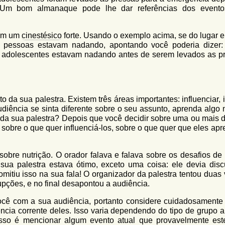
" Um bom almanaque pode lhe dar referências dos event
com um
cinestésico
forte. Usando o exemplo acima, se do lugar 
s pessoas estavam nadando, apontando você poderia dizer: 
s adolescentes estavam nadando antes de serem levados as p
da sua palestra. Existem três áreas importantes: influenciar, i
audiência se sinta diferente sobre o seu assunto, aprenda algo
 da sua palestra? Depois que você decidir sobre uma ou mais 
sobre o que quer influenciá-los, sobre o que quer que eles ap
obre nutrição. O orador falava e falava sobre os desafios de
ua palestra estava ótimo, exceto uma coisa: ele devia discu
mitiu isso na sua fala! O organizador da palestra tentou duas 
pções, e no final desapontou a audiência.
cê com a sua audiência, portanto considere cuidadosamente
ncia corrente deles. Isso varia dependendo do tipo de grupo 
sso é mencionar algum evento atual que provavelmente est