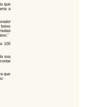
iu que
hama a
orador
 baixo
muitas
aixo."
da 100
da sua
contar
ra que
o: