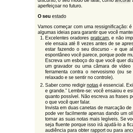
discurso, o seu modo de falar, como
ancorar
l
r
aperfeiçoar no futuro.
f
i
i
O seu
estado
n
o
Vamos começar com uma
ressignificação
: 
h
d
algumas ideias para garantir que você man
o
Excelentes oradores
praticam
, e não im
e
ele ensaia até 8 vezes antes de se apre
estar fazendo o seu discurso - e que a
b
espontâneo você parece, porque pode muda
u
Escreva um esboço do que você quer diz
um gravador ou uma câmara de vídeo e 
s
ferramenta contra o nervosismo (ou s
c
relaxado e se sentir no controle).
Saber como redigir
notas
é essencial. Ex
a
e grande." Lembre-se: você ensaiou e est
quanto possível. Não escreva as frases po
o que você quer falar.
Invista em duas canetas de marcação de 
pode ver facilmente apenas dando um olha
tornar as suas notas mais legíveis. Se v
seja fluente porque isso irá ajudá-lo a f
audiência para obter
rapport
ou para
anc