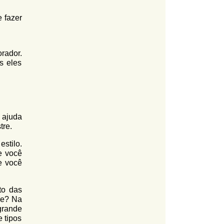
 fazer
orador.
s eles
 ajuda
tre.
estilo.
e você
e você
to das
ue? Na
grande
 tipos