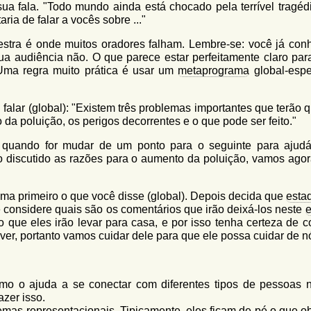
ua fala. "Todo mundo ainda está chocado pela terrível tragéd
ria de falar a vocês sobre ..."
stra é onde muitos oradores falham. Lembre-se: você já con
a audiência não. O que parece estar perfeitamente claro par
 Uma regra muito prática é usar um
metaprograma
global-espec
falar (global): "Existem três problemas importantes que terão 
 da poluição, os perigos decorrentes e o que pode ser feito."
e quando for mudar de um ponto para o seguinte para ajudá
 discutido as razões para o aumento da poluição, vamos agora
uma primeiro o que você disse (global). Depois decida que
esta
considere quais são os comentários que irão deixá-los neste
e
ue eles irão levar para casa, e por isso tenha certeza de co
er, portanto vamos cuidar dele para que ele possa cuidar de n
mo o ajuda a se conectar com diferentes tipos de pessoas 
zer isso.
temas representacionais
. Tipicamente, eles ficam de pé o que o