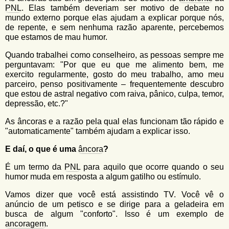
u
n
PNL
. Elas também deveriam ser motivo de debate no
l
o
mundo externo porque elas ajudam a explicar porque nós,
G
de repente, e sem nenhuma razão aparente, percebemos
á
o
que estamos de mau humor.
l
r
f
Quando trabalhei como conselheiro, as pessoas sempre me
i
i
perguntavam: "Por que eu que me alimento bem, me
n
exercito regularmente, gosto do meu trabalho, amo meu
o
h
parceiro, penso positivamente – frequentemente descubro
d
o
que estou de astral negativo com raiva, pânico, culpa, temor,
depressão, etc.?"
e
As âncoras e a razão pela qual elas funcionam tão rápido e
b
"automaticamente" também ajudam a explicar isso.
u
E daí, o que é uma
âncora
?
s
É um termo da
PNL
para aquilo que ocorre quando o seu
c
humor muda em resposta a algum gatilho ou estímulo.
a
Vamos dizer que você está assistindo TV. Você vê o
anúncio de um petisco e se dirige para a geladeira em
busca de algum "conforto". Isso é um exemplo de
ancoragem
.