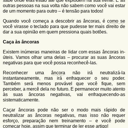
sabe onde elas estão até que explodem na sua frente. E as
outras pessoas na sua volta não sabem como você vai estar
de um momento para outro – é tensão para todos!
Quando você começa a descobrir as âncoras, é
como se
você virasse o teclado para que pudesse ter mais direito de
dar a sua opinião em quem pressiona quais botões.
Caça às âncoras
Existem inúmeras maneiras de lidar com essas âncoras in-
úteis. Vamos olhar uma delas – procurar as suas âncoras
negativas para que você possa reconhecê-las.
Reconhecer uma
âncora
não irá neutralizá-la
instantaneamente, mas irá enfraquecer o seu poder.
Também será menos provável que você fique, sem
perceber, a mercê dela no futuro. E permanecer muito atento
às suas âncoras negativas, vai enfraquecendo-as
sistematicamente.
Caçar âncoras pode não ser o modo mais rápido de
neutralizar as âncoras negativas, mas isso não requer
esforço, preparação nem treinamento – e você pode
começar hoje, assim que terminar de ler esse artigo!