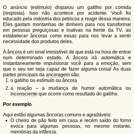
O anúncio (estímulo) disparou um gatilho por comida
(resposta). Isso não acontece por acidente. Você foi
educado pela indústria dos petiscos a reagir dessa maneira.
Eles gastam montanhas de dinheiro para nos transformar
em pessoas preguiçosas e inativas na frente da TV, ao
estabelecer âncoras como essas para nos levar a sentir
necessidade dos produtos deles.
A
âncora
é um sinal irresistível de que está na hora de entrar
num determinado
estado
. A
âncora
irá automática e
instantaneamente impulsionar você para a emoção, sem
que o seu ser seja capaz de fazer alguma coisa! As duas
partes principais da
ancoragem
são:
o gatilho ou estímulo ou
âncora
a reação – a mudança de humor automática ou
inconsciente
que ocorre como resultado do gatilho.
Por exemplo
Aqui estão algumas âncoras comuns e agradáveis:
O cheiro de pão feito em casa e recém saído do forno
evoca para algumas pessoas, no mesmo instante,
memórias da infância.