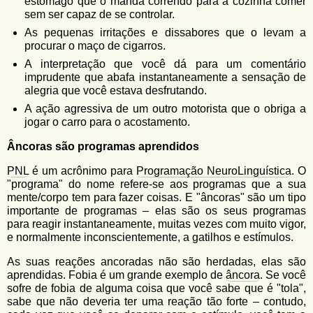
estômago que o manda correndo para a cozinha comer
sem ser capaz de se controlar.
As pequenas irritações e dissabores que o levam a
procurar o maço de cigarros.
A interpretação que você dá para um comentário
imprudente que abafa instantaneamente a sensação de
alegria que você estava desfrutando.
A ação agressiva de um outro motorista que o obriga a
jogar o carro para o acostamento.
Âncoras são programas aprendidos
PNL
é um acrônimo para
Programação NeuroLinguística
. O
"programa" do nome refere-se aos programas que a sua
mente/corpo tem para fazer coisas. E "âncoras" são um tipo
importante de programas – elas são os seus programas
para reagir instantaneamente, muitas vezes com muito vigor,
e normalmente inconscientemente, a gatilhos e estímulos.
As suas reações ancoradas não são herdadas, elas são
aprendidas. Fobia é um grande exemplo de
âncora
. Se você
sofre de fobia de alguma coisa que você sabe que é "tola",
sabe que não deveria ter uma reação tão forte – contudo,