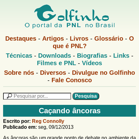
Pular
para
o
G
conteúdo
M
Destaques
-
Artigos
-
Livros
-
Glossário
-
O
e
principal
que é PNL?
o
n
M
Técnicas
-
Downloads
-
Biografias
-
Links
-
u
l
e
1
Filmes e PNL
-
Vídeos
n
u
f
G
Sobre nós
-
Diversos
-
Divulgue no Golfinho
P
o
N
-
Fale Conosco
i
l
L
f
n
i
P
n
e
F
h
h
s
Caçando âncoras
o
o
q
o
M
u
r
Escrito por:
Reg Connolly
e
i
Publicado em:
seg, 09/12/2013
m
n
s
u
a
As âncoras são um grande ponto de debate no
ambiente
da