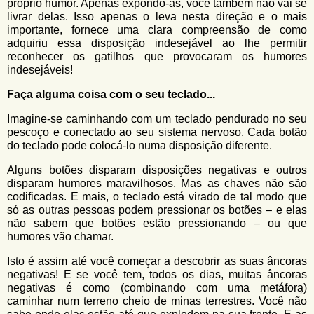
próprio humor. Apenas expondo-as, você também não vai se
livrar delas. Isso apenas o leva nesta direção e o mais
importante, fornece uma clara compreensão de como
adquiriu essa disposição indesejável ao lhe permitir
reconhecer os gatilhos que provocaram os humores
indesejáveis!
Faça alguma coisa com o seu teclado...
Imagine-se caminhando com um teclado pendurado no seu
pescoço e conectado ao seu sistema nervoso. Cada botão
do teclado pode colocá-lo numa disposição diferente.
Alguns botões disparam disposições negativas e outros
disparam humores maravilhosos. Mas as chaves não são
codificadas. E mais, o teclado está virado de tal modo que
só as outras pessoas podem pressionar os botões – e elas
não sabem que botões estão pressionando – ou que
humores vão chamar.
Isto é assim até você começar a descobrir as suas âncoras
negativas! E se você tem, todos os dias, muitas âncoras
negativas é como (combinando com uma
metáfora
)
caminhar num terreno cheio de minas terrestres. Você não