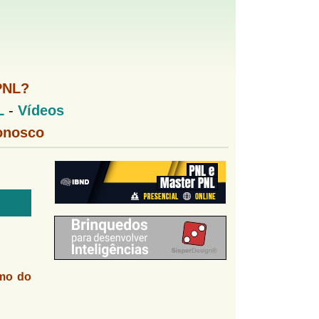
PNL?
L
-
Vídeos
onosco
mo do