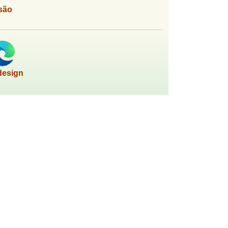
são
design