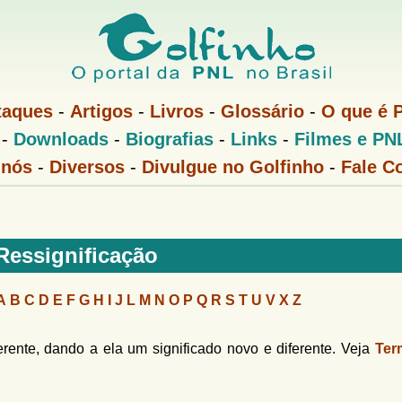
Pular
para
o
conteúdo
taques
-
Artigos
-
Livros
-
Glossário
-
O que é 
principal
-
Downloads
-
Biografias
-
Links
-
Filmes e PN
 nós
-
Diversos
-
Divulgue no Golfinho
-
Fale C
Ressignificação
A
B
C
D
E
F
G
H
I
J
L
M
N
O
P
Q
R
S
T
U
V
X
Z
ente, dando a ela um significado novo e diferente. Veja
Ter