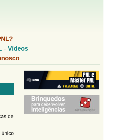
PNL?
L
-
Vídeos
onosco
cas de
 único