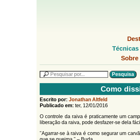
G
M
Des
e
o
M
Técnicas
n
e
u
G
n
Sobre
l
1
u
o
P
l
f
N
P
f
L
e
F
i
i
s
n
Como dissip
o
q
h
n
u
r
o
Escrito por:
Jonathan Altfeld
i
M
Publicado em:
ter, 12/01/2016
h
m
s
e
a
O controle da raiva é praticamente um campo
n
u
o
n
liberação da raiva, pode desfazer-se dela fác
u
l
o
G
"Agarrar-se à raiva é como segurar um car
á
o
que se queima." – Buda