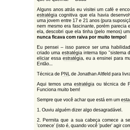
l
r
Alguns anos atrás eu visitei um café e enc
f
i
estratégia
cognitiva que ela havia desenvolv
i
uma jovem entre 17 e 21 anos (pura suposiçã
n
o
nem mesmo era fascinante, porém parecia e
h
d
ela, descobri que ela tinha (pelo menos) um
o
nunca ficava com raiva por muito tempo!
e
Eu pensei – isso parece ser uma habilid
b
criado uma
estratégia
interna tipo "sistema
u
eliciar
essa
estratégia
, eu a ensinei para m
Então...
s
Técnica de
PNL
de Jonathan Altfeld para livr
c
a
Aqui temos uma
estratégia
ou técnica de
Funciona muito bem!
Sempre que você achar que está em um
est
1. Ouviu alguém dizer algo desagradável.
2. Permita que a sua cabeça comece a se
'comece' (isto é, quando você 'puder' agir c