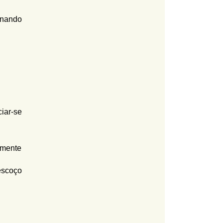
inando
iar-se
lmente
escoço