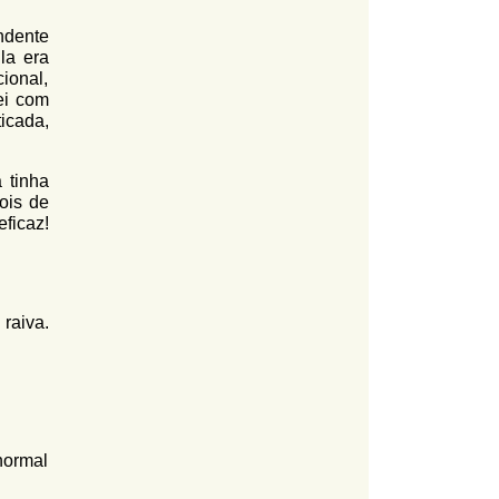
ndente
la era
ional,
ei com
icada,
 tinha
ois de
ficaz!
raiva.
normal