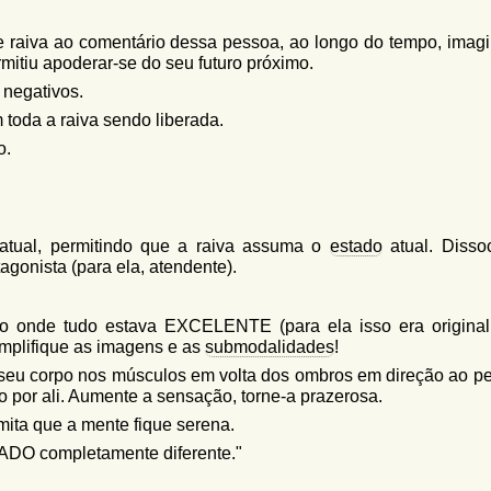
e raiva ao comentário dessa pessoa, ao longo do tempo, imag
mitiu apoderar-se do seu futuro próximo.
 negativos.
 toda a raiva sendo liberada.
o.
a atual, permitindo que a raiva assuma o
estado
atual. Dissoc
gonista (para ela, atendente).
o onde tudo estava EXCELENTE (para ela isso era origina
Amplifique as imagens e as
submodalidades
!
seu corpo nos músculos em volta dos ombros em direção ao p
o por ali. Aumente a sensação, torne-a prazerosa.
ita que a mente fique serena.
ADO completamente diferente."