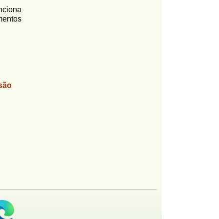
nciona
mentos
são