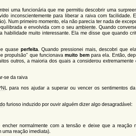
ontrei uma funcionária que me permitiu descobrir uma surpree
ido inconscientemente para liberar a raiva com facilidade. E
o). Num primeiro momento, ela não parecia ter nada de excepc
quilibrada e envolvida com o seu
ambiente
. Quando convers
a habilidade muito interessante. Ela me disse que quando crit
ade quase
perfeita
. Quando pressionei mais, descobri que ela
 de propulsão" que funcionava
muito bem
para ela. Então, dep
uitos outros, a maioria dos quais a considerou extremamente e
ar-se da raiva
PNL
para nos ajudar a superar ou vencer os sentimentos da 
ado
furioso induzido por ouvir alguém dizer algo desagradável:
 encher normalmente com a tensão e deixe que a reação 
om uma reação imediata).