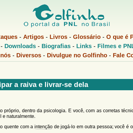
Pular
para
o
conteúdo
taques
-
Artigos
-
Livros
-
Glossário
-
O que é 
principal
-
Downloads
-
Biografias
-
Links
-
Filmes e PN
 nós
-
Diversos
-
Divulgue no Golfinho
-
Fale C
ar a raiva e livrar-se dela
 próprio, dentro da psicologia. E você, com as corretas técni
il e naturalmente.
vão quente com a
intenção
de jogá-lo em outra pessoa; você é o