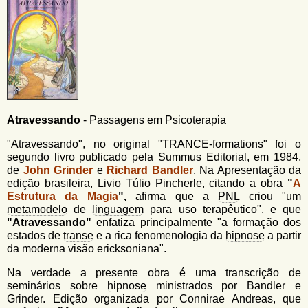
u
n
l
o
G
á
o
l
r
f
i
i
n
o
h
Atravessando
- Passagens em Psicoterapia
d
o
"Atravessando", no original "TRANCE-formations" foi o
e
segundo livro publicado pela Summus Editorial, em 1984,
b
de
John Grinder
e
Richard Bandler
. Na Apresentação da
edição brasileira, Livio Túlio Pincherle, citando a obra
"
A
u
Estrutura da Magia
",
afirma que a
PNL
criou "um
s
metamodelo
de
linguagem
para uso terapêutico", e que
"Atravessando"
enfatiza principalmente "a formação dos
c
estados de
transe
e a rica fenomenologia da
hipnose
a partir
a
da moderna visão ericksoniana".
Na verdade a presente obra é uma transcrição de
seminários sobre
hipnose
ministrados por Bandler e
Grinder. Edição organizada por Connirae Andreas, que