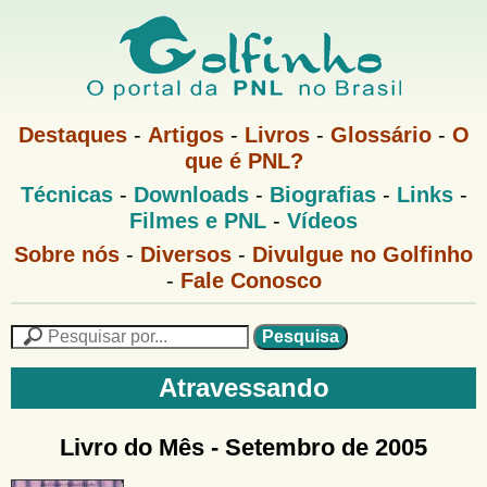
Pular
para
o
G
conteúdo
M
Destaques
-
Artigos
-
Livros
-
Glossário
-
O
e
principal
que é PNL?
o
n
M
Técnicas
-
Downloads
-
Biografias
-
Links
-
u
l
e
1
Filmes e PNL
-
Vídeos
n
u
f
G
Sobre nós
-
Diversos
-
Divulgue no Golfinho
P
o
N
-
Fale Conosco
i
l
L
f
n
i
P
n
e
F
h
h
s
Atravessando
o
o
q
o
M
u
r
e
i
Livro do Mês -
Setembro de 2005
m
n
s
u
a