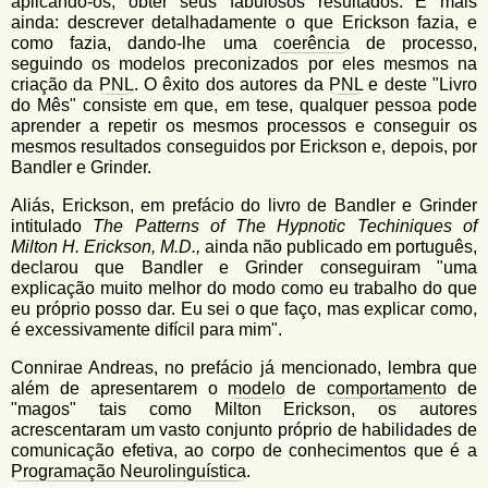
aplicando-os, obter seus fabulosos resultados. E mais
ainda: descrever detalhadamente o que Erickson fazia, e
como fazia, dando-lhe uma
coerência
de processo,
seguindo os modelos preconizados por eles mesmos na
criação da
PNL
. O êxito dos autores da
PNL
e deste "Livro
do Mês" consiste em que, em tese, qualquer pessoa pode
aprender a repetir os mesmos processos e conseguir os
mesmos resultados conseguidos por Erickson e, depois, por
Bandler e Grinder.
Aliás, Erickson, em prefácio do livro de Bandler e Grinder
intitulado
The Patterns of The Hypnotic Techiniques of
Milton H. Erickson, M.D.,
ainda não publicado em português,
declarou que Bandler e Grinder conseguiram "uma
explicação muito melhor do modo como eu trabalho do que
eu próprio posso dar. Eu sei o que faço, mas explicar como,
é excessivamente difícil para mim".
Connirae Andreas, no prefácio já mencionado, lembra que
além de apresentarem o
modelo
de
comportamento
de
"magos" tais como Milton Erickson, os autores
acrescentaram um vasto conjunto próprio de habilidades de
comunicação efetiva, ao corpo de conhecimentos que é a
Programação Neurolinguística
.