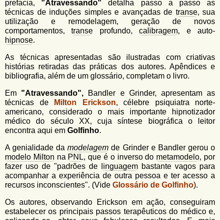
prefacia,
"Atravessando"
detalha passo a passo as
técnicas de induções simples e avançadas de
transe
, sua
utilização e remodelagem, geração de novos
comportamentos,
transe
profundo,
calibragem
, e auto-
hipnose
.
As técnicas apresentadas são ilustradas com criativas
histórias retiradas das práticas dos autores. Apêndices e
bibliografia, além de um glossário, completam o livro.
Em
"Atravessando",
Bandler e Grinder, apresentam as
técnicas de
Milton Erickson
, célebre psiquiatra norte-
americano, considerado o mais importante hipnotizador
médico do século XX, cuja síntese biográfica o leitor
encontra aqui em
Golfinho
.
A genialidade da
modelagem
de Grinder e Bandler gerou o
modelo Milton
na
PNL
, que é o inverso do
metamodelo
, por
fazer uso de "padrões de
linguagem
bastante vagos para
acompanhar a experiência de outra pessoa e ter acesso a
recursos inconscientes". (Vide
Glossário de Golfinho
).
Os autores, observando Erickson em ação, conseguiram
estabelecer os principais passos terapêuticos do médico e,