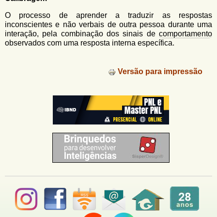
u
n
l
o
O processo de aprender a traduzir as respostas
G
inconscientes e não verbais de outra pessoa durante uma
á
o
interação, pela combinação dos sinais de
comportamento
l
observados com uma resposta interna específica.
r
f
i
i
n
Versão para impressão
o
h
d
o
e
b
u
s
c
a