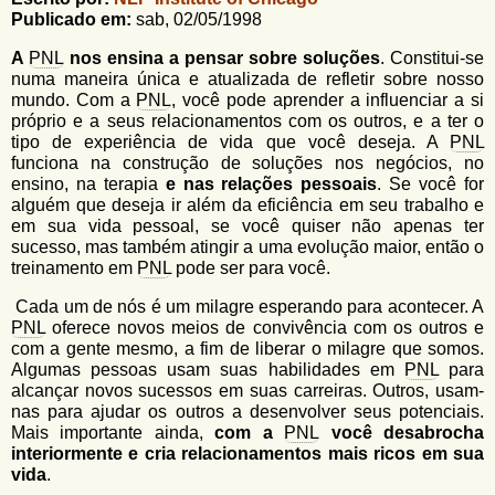
u
n
Publicado em:
sab, 02/05/1998
l
o
G
A
PNL
nos ensina a pensar sobre soluções
. Constitui-se
á
o
numa maneira única e atualizada de refletir sobre nosso
l
r
mundo. Com a
PNL
, você pode aprender a influenciar a si
f
próprio e a seus relacionamentos com os outros, e a ter o
i
i
tipo de experiência de vida que você deseja. A
PNL
n
funciona na construção de soluções nos negócios, no
o
h
ensino, na terapia
e nas relações pessoais
. Se você for
d
o
alguém que deseja ir além da eficiência em seu trabalho e
em sua vida pessoal, se você quiser não apenas ter
e
sucesso, mas também atingir a uma evolução maior, então o
b
treinamento em
PNL
pode ser para você.
u
Cada um de nós é um milagre esperando para acontecer. A
PNL
oferece novos meios de convivência com os outros e
s
com a gente mesmo, a fim de liberar o milagre que somos.
c
Algumas pessoas usam suas habilidades em
PNL
para
alcançar novos sucessos em suas carreiras. Outros, usam-
a
nas para ajudar os outros a desenvolver seus potenciais.
Mais importante ainda,
com a
PNL
você desabrocha
interiormente e cria relacionamentos mais ricos em sua
vida
.