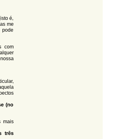
isto é,
mas me
a pode
as com
alquer
 nossa
icular,
aquela
pectos
se (no
s mais
 três