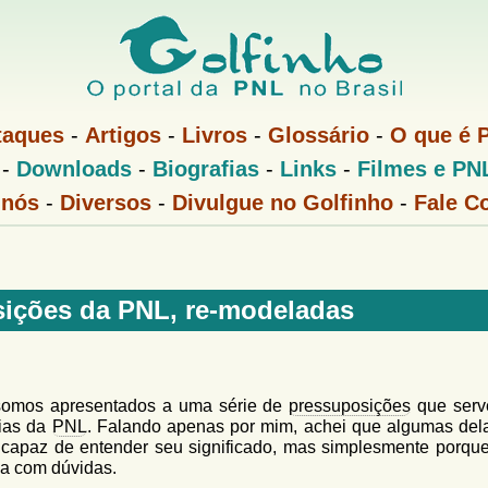
Pular
para
o
conteúdo
taques
-
Artigos
-
Livros
-
Glossário
-
O que é 
principal
-
Downloads
-
Biografias
-
Links
-
Filmes e PN
 nós
-
Diversos
-
Divulgue no Golfinho
-
Fale C
ições da PNL, re-modeladas
omos apresentados a uma série de
pressuposições
que serv
gias da
PNL
. Falando apenas por mim, achei que algumas del
incapaz de entender seu significado, mas simplesmente porqu
a com dúvidas.