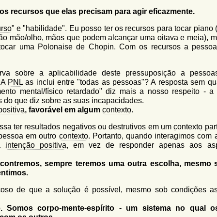
 recursos que elas precisam para agir eficazmente.
urso
" e "habilidade". Eu posso ter os recursos para tocar piano (
ão mão/olho, mãos que podem alcançar uma oitava e meia), 
e tocar uma Polonaise de Chopin. Com os recursos a pesso
va sobre a aplicabilidade deste pressuposição a pesso
. A
PNL
as inclui entre "todas as pessoas"? A resposta sem qu
ento mental/físico retardado" diz mais a nosso respeito - a
s do que diz sobre as suas incapacidades.
positiva
, favorável em algum
contexto
.
a ter resultados negativos ou destrutivos em um
contexto
part
 pessoa em outro
contexto
. Portanto, quando interagimos com 
 a
intenção positiva
, em vez de responder apenas aos as
ncontremos, sempre teremos uma outra escolha, mesmo 
ntimos.
çoso de que a solução é possível, mesmo sob condições a
Somos corpo-mente-espírito - um sistema no qual os