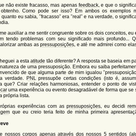
ue não existe fracasso, mas apenas
feedback
, e que o signifi
 obtenho. Como pode ser isso? Em ambos os exemplos 
quanto eu sabia, "fracasso" era "real" e na verdade, o signifi
dia.
e auxiliar a me sentir congruente sobre os dois conceitos, eu 
 tendo problemas com seu significado mais profundo... 
 valorizar ambas as
pressuposições
, e até me admirei como ela
cheguei a esta
atitude
tão diferente? A resposta se baseia em pa
 natureza de uma pressuposição. Embora eu saiba perfeitamen
 convencido de que alguma parte de mim igualou "pressuposiçã
da verdade.
PNL
pressupõe certas condições (isto é, assu
para que? Criar relações harmoniosas, entender o ponto de vis
icar
uma experiência ou evento desagradável de forma que se 
 própria lista.
próprias experiências com as
pressuposições
, eu decidi
rem
agem
que eu creio teria feito de minha primeira apresenta
reve
 nossos corpos apenas através dos nossos 5 sentidos (a