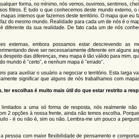
qualquer forma, no mínimo, nós vemos, ouvimos, sentimos, che
sos filtros. E tudo o que conhecemos deste mundo externo, o 
 mapas internos que fazemos deste território. O mapa que eu f
ê faz do mesmo mundo. Realidade para cada um de nós é o ma
 é diferente da sua realidade. De fato cada um de nós conh
des externas, embora possamos estar descrevendo as m
experimentando deve ser necessariamente diferente em alguns as
 despeito das diferenças, meu mapa é tão válido para mim, qu
odo mundo é "certo", e nenhum mapa é "errado".
para auxiliar o usuário a negociar o território. Esta larga va
iamente significar que alguns de nós trabalhamos com mapa
ter escolhas é muito mais útil do que estar restrito a res
limitados a uma só forma de resposta, nós realmente não
m 2 opções à nossa frente, ainda não temos escolha. Porque
aquilo - é ou não é, sim ou não. Lembra-me um pouco a pergun
 a pessoa com maior
flexibilidade
de pensamento e
comporta