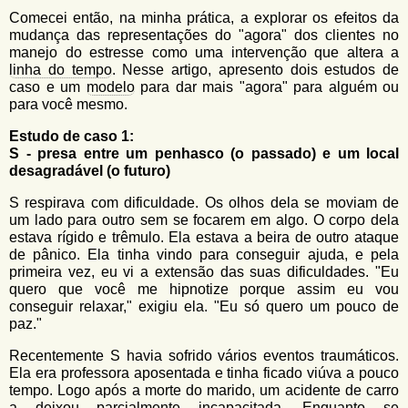
Comecei então, na minha prática, a explorar os efeitos da
mudança das representações do "agora" dos clientes no
manejo do estresse como uma intervenção que altera a
linha do tempo
. Nesse artigo, apresento dois estudos de
caso e um
modelo
para dar mais "agora" para alguém ou
para você mesmo.
Estudo de caso 1:
S - presa entre um penhasco (o passado) e um local
desagradável (o futuro)
S respirava com dificuldade. Os olhos dela se moviam de
um lado para outro sem se focarem em algo. O corpo dela
estava rígido e trêmulo. Ela estava a beira de outro ataque
de pânico. Ela tinha vindo para conseguir ajuda, e pela
primeira vez, eu vi a extensão das suas dificuldades. "Eu
quero que você me hipnotize porque assim eu vou
conseguir relaxar," exigiu ela. "Eu só quero um pouco de
paz."
Recentemente S havia sofrido vários eventos traumáticos.
Ela era professora aposentada e tinha ficado viúva a pouco
tempo. Logo após a morte do marido, um acidente de carro
a deixou parcialmente incapacitada. Enquanto se