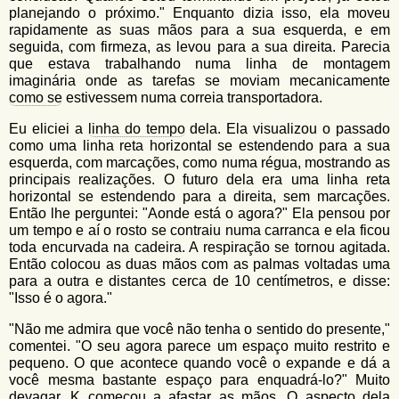
planejando o próximo." Enquanto dizia isso, ela moveu
rapidamente as suas mãos para a sua esquerda, e em
seguida, com firmeza, as levou para a sua direita. Parecia
que estava trabalhando numa linha de montagem
imaginária onde as tarefas se moviam mecanicamente
como se
estivessem numa correia transportadora.
Eu eliciei a
linha do tempo
dela. Ela visualizou o passado
como uma linha reta horizontal se estendendo para a sua
esquerda, com marcações, como numa régua, mostrando as
principais realizações. O futuro dela era uma linha reta
horizontal se estendendo para a direita, sem marcações.
Então lhe perguntei: "Aonde está o agora?" Ela pensou por
um tempo e aí o rosto se contraiu numa carranca e ela ficou
toda encurvada na cadeira. A respiração se tornou agitada.
Então colocou as duas mãos com as palmas voltadas uma
para a outra e distantes cerca de 10 centímetros, e disse:
"Isso é o agora."
"Não me admira que você não tenha o sentido do presente,"
comentei. "O seu agora parece um espaço muito restrito e
pequeno. O que acontece quando você o expande e dá a
você mesma bastante espaço para enquadrá-lo?" Muito
devagar, K começou a afastar as mãos. O aspecto dela