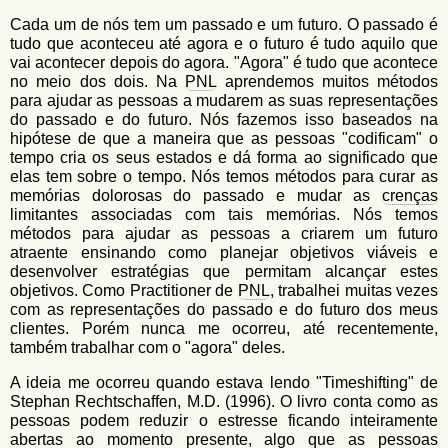
u
n
Cada um de nós tem um passado e um futuro. O passado é
l
o
tudo que aconteceu até agora e o futuro é tudo aquilo que
G
á
vai acontecer depois do agora. "Agora" é tudo que acontece
o
no meio dos dois. Na
PNL
aprendemos muitos métodos
l
r
para ajudar as pessoas a mudarem as suas representações
f
do passado e do futuro. Nós fazemos isso baseados na
i
i
hipótese de que a maneira que as pessoas "codificam" o
n
o
tempo cria os seus estados e dá forma ao significado que
h
elas tem sobre o tempo. Nós temos métodos para curar as
d
o
memórias dolorosas do passado e mudar as
crenças
e
limitantes associadas com tais memórias. Nós temos
métodos para ajudar as pessoas a criarem um futuro
b
atraente ensinando como planejar objetivos viáveis e
u
desenvolver estratégias que permitam alcançar estes
objetivos. Como Practitioner de
PNL
, trabalhei muitas vezes
s
com as representações do passado e do futuro dos meus
clientes. Porém nunca me ocorreu, até recentemente,
c
também trabalhar com o "agora" deles.
a
A ideia me ocorreu quando estava lendo "Timeshifting" de
Stephan Rechtschaffen, M.D. (1996). O livro conta como as
pessoas podem reduzir o estresse ficando inteiramente
abertas ao momento presente, algo que as pessoas