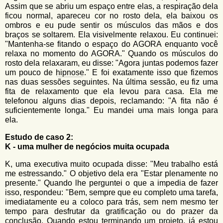
Assim que se abriu um espaço entre elas, a respiração dela
ficou normal, apareceu cor no rosto dela, ela baixou os
ombros e eu pude sentir os músculos das mãos e dos
braços se soltarem. Ela visivelmente relaxou. Eu continuei:
"Mantenha-se fitando o espaço do AGORA enquanto você
relaxa no momento do AGORA." Quando os músculos do
rosto dela relaxaram, eu disse: "Agora juntas podemos fazer
um pouco de
hipnose
." E foi exatamente isso que fizemos
nas duas sessões seguintes. Na última sessão, eu fiz uma
fita de relaxamento que ela levou para casa. Ela me
telefonou alguns dias depois, reclamando: "A fita não é
suficientemente longa." Eu mandei uma mais longa para
ela.
Estudo de caso 2:
K - uma mulher de negócios muita ocupada
K, uma executiva muito ocupada disse: "Meu trabalho está
me estressando." O objetivo dela era "Estar plenamente no
presente." Quando lhe perguntei o que a impedia de fazer
isso, respondeu: "Bem, sempre que eu completo uma tarefa,
imediatamente eu a coloco para trás, sem nem mesmo ter
tempo para desfrutar da gratificação ou do prazer da
conclusão. Quando estou terminando um projeto, já estou