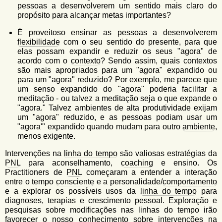
pessoas a desenvolverem um sentido mais claro do
propósito para alcançar metas importantes?
É proveitoso ensinar as pessoas a desenvolverem
flexibilidade
com o seu sentido do presente, para que
elas possam expandir e reduzir os seus "agora" de
acordo com o
contexto
? Sendo assim, quais contextos
são mais apropriados para um "agora" expandido ou
para um "agora" reduzido? Por exemplo, me parece que
um senso expandido do "agora" poderia facilitar a
meditação - ou talvez a meditação seja o que expande o
"agora." Talvez ambientes de alta produtividade exijam
um "agora" reduzido, e as pessoas podiam usar um
"agora'" expandido quando mudam para outro
ambiente
,
menos exigente.
Intervenções na
linha do tempo
são valiosas estratégias da
PNL
para aconselhamento,
coaching
e ensino. Os
Practitioners de
PNL
começaram a entender a interação
entre o tempo
consciente
e a personalidade/
comportamento
e a explorar os possíveis usos da
linha do tempo
para
diagnoses, terapias e crescimento pessoal. Exploração e
pesquisas sobre modificações nas linhas do tempo irão
favorecer o nosso conhecimento sobre intervenções na