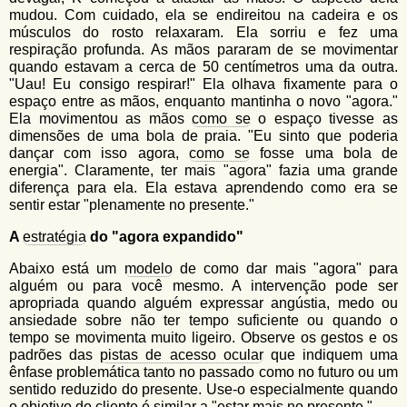
mudou. Com cuidado, ela se endireitou na cadeira e os
músculos do rosto relaxaram. Ela sorriu e fez uma
respiração profunda. As mãos pararam de se movimentar
quando estavam a cerca de 50 centímetros uma da outra.
"Uau! Eu consigo respirar!" Ela olhava fixamente para o
espaço entre as mãos, enquanto mantinha o novo "agora."
Ela movimentou as mãos
como se
o espaço tivesse as
dimensões de uma bola de praia. "Eu sinto que poderia
dançar com isso agora,
como se
fosse uma bola de
energia". Claramente, ter mais "agora" fazia uma grande
diferença para ela. Ela estava aprendendo como era se
sentir estar "plenamente no presente."
A
estratégia
do "agora expandido"
Abaixo está um
modelo
de como dar mais "agora" para
alguém ou para você mesmo. A intervenção pode ser
apropriada quando alguém expressar angústia, medo ou
ansiedade sobre não ter tempo suficiente ou quando o
tempo se movimenta muito ligeiro. Observe os gestos e os
padrões das
pistas de acesso ocular
que indiquem uma
ênfase problemática tanto no passado como no futuro ou um
sentido reduzido do presente. Use-o especialmente quando
o objetivo do cliente é similar a "estar mais no presente."