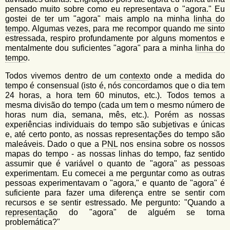
pensado muito sobre como eu representava o "agora." Eu
gostei de ter um "agora" mais amplo na minha
linha do
tempo
. Algumas vezes, para me recompor quando me sinto
estressada, respiro profundamente por alguns momentos e
mentalmente dou suficientes "agora" para a minha
linha do
tempo
.
Todos vivemos dentro de um
contexto
onde a medida do
tempo é consensual (isto é, nós concordamos que o dia tem
24 horas, a hora tem 60 minutos, etc.). Todos temos a
mesma divisão do tempo (cada um tem o mesmo número de
horas num dia, semana, mês, etc.). Porém as nossas
experiências individuais do tempo são subjetivas e únicas
e, até certo ponto, as nossas representações do tempo são
maleáveis. Dado o que a
PNL
nos ensina sobre os nossos
mapas do tempo - as nossas linhas do tempo, faz sentido
assumir que é variável o quanto de "agora" as pessoas
experimentam. Eu comecei a me perguntar como as outras
pessoas experimentavam o "agora," e quanto de "agora" é
suficiente para fazer uma diferença entre se sentir com
recursos e se sentir estressado. Me pergunto: "Quando a
representação
do "agora" de alguém se torna
problemática?"