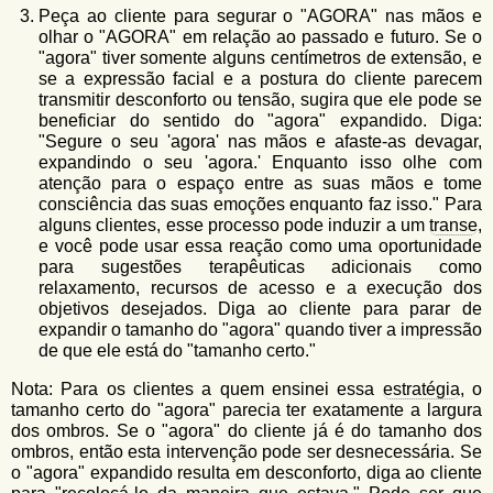
Peça ao cliente para segurar o "AGORA" nas mãos e
olhar o "AGORA" em relação ao passado e futuro. Se o
"agora" tiver somente alguns centímetros de extensão, e
se a expressão facial e a postura do cliente parecem
transmitir desconforto ou tensão, sugira que ele pode se
beneficiar do sentido do "agora" expandido. Diga:
"Segure o seu 'agora' nas mãos e afaste-as devagar,
expandindo o seu 'agora.' Enquanto isso olhe com
atenção para o espaço entre as suas mãos e tome
consciência das suas emoções enquanto faz isso." Para
alguns clientes, esse processo pode induzir a um
transe
,
e você pode usar essa reação como uma oportunidade
para sugestões terapêuticas adicionais como
relaxamento, recursos de acesso e a execução dos
objetivos desejados. Diga ao cliente para parar de
expandir o tamanho do "agora" quando tiver a impressão
de que ele está do "tamanho certo."
Nota: Para os clientes a quem ensinei essa
estratégia
, o
tamanho certo do "agora" parecia ter exatamente a largura
dos ombros. Se o "agora" do cliente já é do tamanho dos
ombros, então esta intervenção pode ser desnecessária. Se
o "agora" expandido resulta em desconforto, diga ao cliente