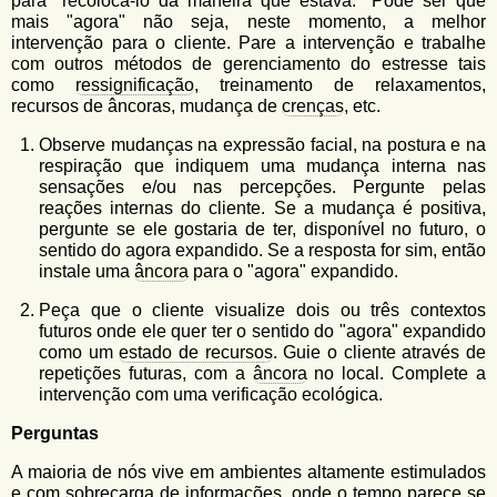
para "recolocá-lo da maneira que estava." Pode ser que
mais "agora" não seja, neste momento, a melhor
intervenção para o cliente. Pare a intervenção e trabalhe
com outros métodos de gerenciamento do estresse tais
como
ressignificação
, treinamento de relaxamentos,
recursos de âncoras, mudança de
crenças
, etc.
Observe mudanças na expressão facial, na postura e na
respiração que indiquem uma mudança interna nas
sensações e/ou nas percepções. Pergunte pelas
reações internas do cliente. Se a mudança é positiva,
pergunte se ele gostaria de ter, disponível no futuro, o
sentido do agora expandido. Se a resposta for sim, então
instale uma
âncora
para o "agora" expandido.
Peça que o cliente visualize dois ou três contextos
futuros onde ele quer ter o sentido do "agora" expandido
como um
estado de recursos
. Guie o cliente através de
repetições futuras, com a
âncora
no local. Complete a
intervenção com uma verificação ecológica.
Perguntas
A maioria de nós vive em ambientes altamente estimulados
e com sobrecarga de informações, onde o tempo parece se