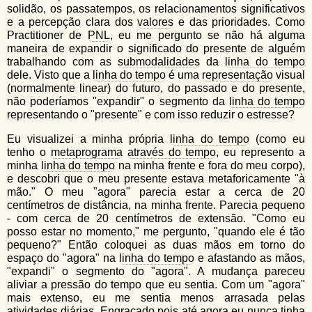
solidão, os passatempos, os relacionamentos significativos
e a percepção clara dos
valores
e das prioridades. Como
Practitioner de
PNL
, eu me pergunto se não há alguma
maneira de expandir o significado do presente de alguém
trabalhando com as
submodalidades
da
linha do tempo
dele. Visto que a
linha do tempo
é uma
representação
visual
(normalmente linear) do futuro, do passado e do presente,
não poderíamos "expandir" o segmento da
linha do tempo
representando o "presente" e com isso reduzir o estresse?
Eu visualizei a minha própria
linha do tempo
(como eu
tenho o
metaprograma
através do tempo
, eu represento a
minha
linha do tempo
na minha frente e fora do meu corpo),
e descobri que o meu presente estava metaforicamente "à
mão." O meu "agora" parecia estar a cerca de 20
centímetros de distância, na minha frente. Parecia pequeno
- com cerca de 20 centímetros de extensão. "Como eu
posso estar no momento," me pergunto, "quando ele é tão
pequeno?" Então coloquei as duas mãos em torno do
espaço do "agora" na
linha do tempo
e afastando as mãos,
"expandi" o segmento do "agora". A mudança pareceu
aliviar a pressão do tempo que eu sentia. Com um "agora"
mais extenso, eu me sentia menos arrasada pelas
atividades diárias. Engraçado pois até agora eu nunca tinha