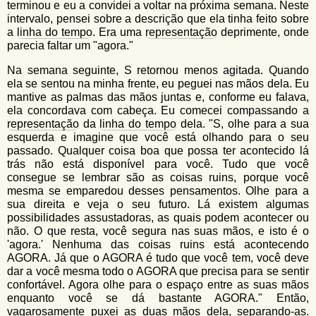
terminou e eu a convidei a voltar na próxima semana. Neste
intervalo, pensei sobre a descrição que ela tinha feito sobre
a
linha do tempo
. Era uma
representação
deprimente, onde
parecia faltar um "agora."
Na semana seguinte, S retornou menos agitada. Quando
ela se sentou na minha frente, eu peguei nas mãos dela. Eu
mantive as palmas das mãos juntas e, conforme eu falava,
ela concordava com cabeça. Eu comecei compassando a
representação
da
linha do tempo
dela. "S, olhe para a sua
esquerda e imagine que você está olhando para o seu
passado. Qualquer coisa boa que possa ter acontecido lá
trás não está disponível para você. Tudo que você
consegue se lembrar são as coisas ruins, porque você
mesma se emparedou desses pensamentos. Olhe para a
sua direita e veja o seu futuro. Lá existem algumas
possibilidades assustadoras, as quais podem acontecer ou
não. O que resta, você segura nas suas mãos, e isto é o
'agora.' Nenhuma das coisas ruins está acontecendo
AGORA. Já que o AGORA é tudo que você tem, você deve
dar a você mesma todo o AGORA que precisa para se sentir
confortável. Agora olhe para o espaço entre as suas mãos
enquanto você se dá bastante AGORA." Então,
vagarosamente puxei as duas mãos dela, separando-as.