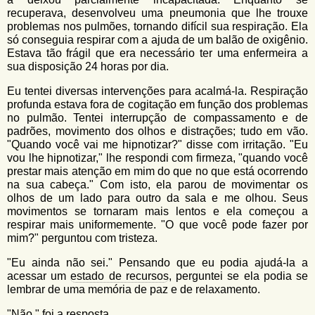
recuperava, desenvolveu uma pneumonia que lhe trouxe
problemas nos pulmões, tornando difícil sua respiração. Ela
só conseguia respirar com a ajuda de um balão de oxigênio.
Estava tão frágil que era necessário ter uma enfermeira a
sua disposição 24 horas por dia.
Eu tentei diversas intervenções para acalmá-la. Respiração
profunda estava fora de cogitação em função dos problemas
no pulmão. Tentei interrupção de compassamento e de
padrões, movimento dos olhos e distrações; tudo em vão.
"Quando você vai me hipnotizar?" disse com irritação. "Eu
vou lhe hipnotizar," lhe respondi com firmeza, "quando você
prestar mais atenção em mim do que no que está ocorrendo
na sua cabeça." Com isto, ela parou de movimentar os
olhos de um lado para outro da sala e me olhou. Seus
movimentos se tornaram mais lentos e ela começou a
respirar mais uniformemente. "O que você pode fazer por
mim?" perguntou com tristeza.
"Eu ainda não sei." Pensando que eu podia ajudá-la a
acessar um
estado de recursos
, perguntei se ela podia se
lembrar de uma memória de paz e de relaxamento.
"Não," foi a resposta.