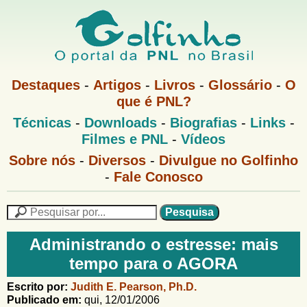
Pular
para
o
G
conteúdo
M
Destaques
-
Artigos
-
Livros
-
Glossário
-
O
e
principal
que é PNL?
o
n
M
Técnicas
-
Downloads
-
Biografias
-
Links
-
u
l
e
1
Filmes e PNL
-
Vídeos
n
u
f
G
Sobre nós
-
Diversos
-
Divulgue no Golfinho
P
o
N
-
Fale Conosco
i
l
L
f
n
i
P
n
e
F
h
h
s
Administrando o estresse: mais
o
o
q
o
tempo para o AGORA
M
u
r
e
i
m
Escrito por:
Judith E. Pearson, Ph.D.
n
s
Publicado em:
qui, 12/01/2006
u
a