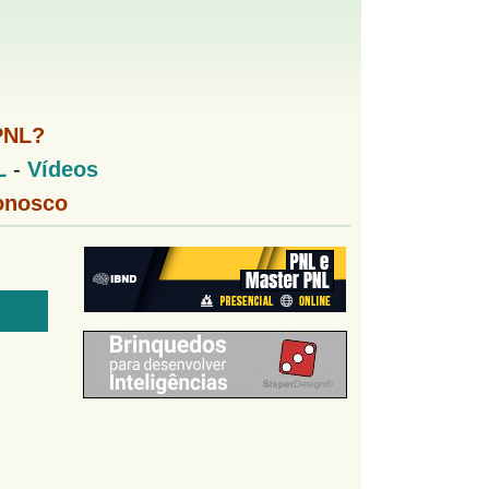
PNL?
L
-
Vídeos
onosco