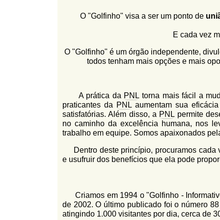
l
r
O "Golfinho" visa a ser um ponto de
uni
f
i
i
E cada vez m
n
o
h
O "Golfinho" é um órgão independente, div
d
o
todos tenham mais opções e mais opor
e
b
A prática da
PNL
torna mais fácil a m
u
praticantes da
PNL
aumentam sua eficácia 
s
satisfatórias. Além disso, a
PNL
permite dese
no caminho da excelência humana, nos leva
c
trabalho em equipe. Somos apaixonados pe
a
Dentro deste princípio, procuramos cada v
e usufruir dos benefícios que ela pode propor
Criamos em 1994 o "Golfinho - Informati
de 2002. O último publicado foi o número 88
atingindo 1.000 visitantes por dia, cerca de 