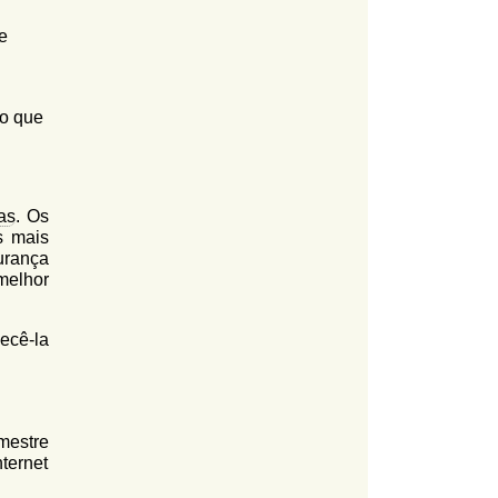
e
o que
as
. Os
s mais
urança
melhor
ecê-la
mestre
ternet