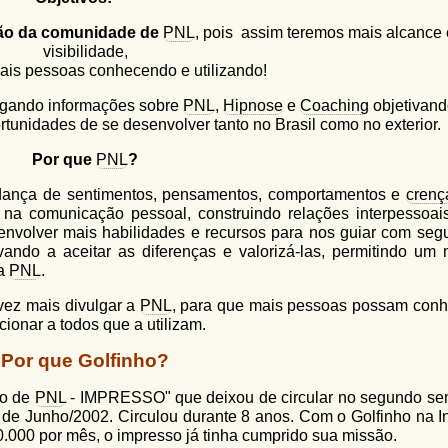
ão da comunidade de
PNL
, pois assim teremos mais alcance 
visibilidade,
ais pessoas conhecendo e utilizando!
ulgando informações sobre
PNL
,
Hipnose
e
Coaching
objetivand
tunidades de se desenvolver tanto no Brasil como no exterior.
Por que
PNL
?
udança de sentimentos, pensamentos, comportamentos e
crenç
na comunicação pessoal, construindo relações interpessoai
nvolver mais habilidades e recursos para nos guiar com seg
ndo a aceitar as diferenças e valorizá-las, permitindo um 
la
PNL
.
ez mais divulgar a
PNL
, para que mais pessoas possam conh
cionar a todos que a utilizam.
Por que Golfinho?
vo de
PNL
- IMPRESSO" que deixou de circular no segundo se
 de Junho/2002. Circulou durante 8 anos. Com o Golfinho na In
30.000 por mês, o impresso já tinha cumprido sua missão.