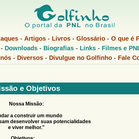
Pular
para
o
conteúdo
taques
-
Artigos
-
Livros
-
Glossário
-
O que é 
principal
-
Downloads
-
Biografias
-
Links
-
Filmes e PN
 nós
-
Diversos
-
Divulgue no Golfinho
-
Fale C
issão e Objetivos
Nossa Missão:
udar a construir um mundo
sam desenvolver suas potencialidades
e viver melhor."
Objetivos: