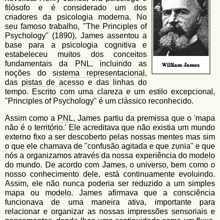
u
n
filósofo e é considerado um dos
l
o
criadores da psicologia moderna. No
G
seu famoso trabalho, "The Principles of
á
o
Psychology" (1890), James assentou a
l
r
base para a psicologia cognitiva e
f
estabeleceu muitos dos conceitos
i
i
fundamentais da
PNL
, incluindo as
n
noções do
sistema representacional
,
o
h
das
pistas de acesso
e das linhas do
d
o
tempo. Escrito com uma clareza e um estilo excepcional,
"Principles of Psychology" é um clássico reconhecido.
e
b
Assim como a
PNL
, James partiu da premissa que o 'mapa
não é o território.' Ele acreditava que não existia um mundo
u
externo fixo a ser descoberto pelas nossas mentes mas sim
o que ele chamava de "confusão agitada e que zunia" e que
s
nós a organizamos através da nossa experiência do
modelo
c
do mundo. De acordo com James, o universo, bem como o
nosso conhecimento dele, está continuamente evoluindo.
a
Assim, ele não nunca poderia ser reduzido a um simples
mapa ou
modelo
. James afirmava que a consciência
funcionava de uma maneira ativa, importante para
relacionar e organizar as nossas impressões sensoriais e