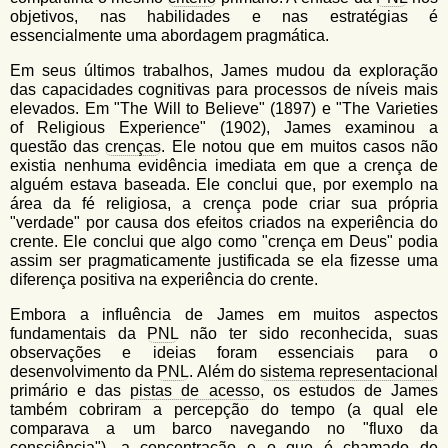
objetivos, nas habilidades e nas estratégias é
essencialmente uma abordagem pragmática.
Em seus últimos trabalhos, James mudou da exploração
das capacidades cognitivas para processos de níveis mais
elevados. Em "The Will to Believe" (1897) e "The Varieties
of Religious Experience" (1902), James examinou a
questão das
crenças
. Ele notou que em muitos casos não
existia nenhuma evidência imediata em que a crença de
alguém estava baseada. Ele conclui que, por exemplo na
área da fé religiosa, a crença pode criar sua própria
"verdade" por causa dos efeitos criados na experiência do
crente. Ele conclui que algo como "crença em Deus" podia
assim ser pragmaticamente justificada se ela fizesse uma
diferença positiva na experiência do crente.
Embora a influência de James em muitos aspectos
fundamentais da
PNL
não ter sido reconhecida, suas
observações e ideias foram essenciais para o
desenvolvimento da
PNL
. Além do
sistema representacional
primário e das
pistas de acesso
, os estudos de James
também cobriram a percepção do tempo (a qual ele
comparava a um barco navegando no "fluxo da
consciência"), a concentração e o que é chamado de