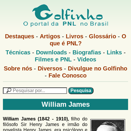
Pular
para
o
G
conteúdo
M
Destaques
-
Artigos
-
Livros
-
Glossário
-
O
e
principal
que é PNL?
o
n
M
Técnicas
-
Downloads
-
Biografias
-
Links
-
u
l
e
1
Filmes e PNL
-
Vídeos
n
u
f
G
Sobre nós
-
Diversos
-
Divulgue no Golfinho
P
o
N
-
Fale Conosco
i
l
L
f
n
i
P
n
e
F
h
h
s
William James
o
o
q
o
M
u
r
e
i
William James (1842 - 1910),
filho do
m
n
s
filósofo Sir Henry James e irmão do
u
a
novelista Henry James, era psicólogo e