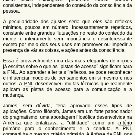
consistentes, independentes do conteúdo da consciência da
pessoa.
A peculiaridade dos ajustes seria que eles são reflexos
mínimos, poucos em número, incessantemente repetidos,
constante entre grandes flutuações no resto do conteúdo da
mente, e inteiramente sem importância e desinteressante
exceto por meio dos seus usos em promover ou impedir a
presença de várias coisas, e ações antes da consciência.
Essa é provavelmente uma das mais elegantes definições
já escritas sobre o que as "
pistas de acesso
" significam para
a
PNL
. Ao aprender a ler tais "reflexos, se pode reconhecer
e influenciar modelos de pensamentos em si mesmo e nos
outros. A
PNL
desenvolveu muitas técnicas que realmente
aplicam as
pistas de acesso
para a comunicação e a
mudança.
James, sem dúvida, teria aprovado esses tipos de
aplicações. Como filósofo, James era um forte patrocinador
do pragmatismo, uma abordagem filosófica desenvolvida na
América que enfatizava a "utilidade" como um
critério
primário para o conhecimento e a conduta. A
PNL
compartilha o mesmo
critério
primário. A ênfase da
PNL
nos