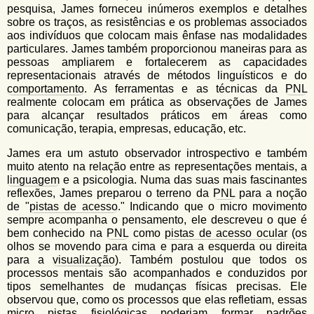
pesquisa, James forneceu inúmeros exemplos e detalhes
sobre os traços, as resistências e os problemas associados
aos indivíduos que colocam mais ênfase nas modalidades
particulares. James também proporcionou maneiras para as
pessoas ampliarem e fortalecerem as capacidades
representacionais através de métodos linguísticos e do
comportamento
. As ferramentas e as técnicas da
PNL
realmente colocam em prática as observações de James
para alcançar resultados práticos em áreas como
comunicação, terapia, empresas, educação, etc.
James era um astuto observador introspectivo e também
muito atento na relação entre as representações mentais, a
linguagem
e a psicologia. Numa das suas mais fascinantes
reflexões, James preparou o terreno da
PNL
para a noção
de "
pistas de acesso
." Indicando que o micro movimento
sempre acompanha o pensamento, ele descreveu o que é
bem conhecido na
PNL
como
pistas de acesso ocular
(os
olhos se movendo para cima e para a esquerda ou direita
para a
visualização
). Também postulou que todos os
processos mentais são acompanhados e conduzidos por
tipos semelhantes de mudanças físicas precisas. Ele
observou que, como os processos que elas refletiam, essas
micro pistas fisiológicas poderiam formar padrões