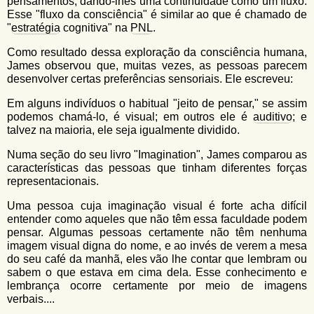
pensamentos, dando-lhes uma continuidade como um fluxo.
Esse "fluxo da consciência" é similar ao que é chamado de
"
estratégia
cognitiva" na
PNL
.
Como resultado dessa exploração da consciência humana,
James observou que, muitas vezes, as pessoas parecem
desenvolver certas preferências sensoriais. Ele escreveu:
Em alguns indivíduos o habitual "jeito de pensar," se assim
podemos chamá-lo, é visual; em outros ele é
auditivo
; e
talvez na maioria, ele seja igualmente dividido.
Numa seção do seu livro "Imagination", James comparou as
características das pessoas que tinham diferentes forças
representacionais.
Uma pessoa cuja imaginação visual é forte acha difícil
entender como aqueles que não têm essa faculdade podem
pensar. Algumas pessoas certamente não têm nenhuma
imagem visual digna do nome, e ao invés de verem a mesa
do seu café da manhã, eles vão lhe contar que lembram ou
sabem o que estava em cima dela. Esse conhecimento e
lembrança ocorre certamente por meio de imagens
verbais....