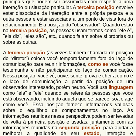
u
principais que podem ser assumidas com respeito a uma
n
interação ou situação particular. A
terceira posição
envolve
l
o
estar dissociada da interação entre a própria pessoa e a
G
á
outra pessoa e estar associada a um ponto de vista fora do
o
relacionamento. É a posição do "observador". Quando estão
l
r
na
terceira posição
, as pessoas usam termos como "ele é",
f
"ela diz", "eles são", etc., quando falam sobre si próprias ou
i
i
sobre as outras.
n
o
h
A
terceira posição
(às vezes também chamada de posição
d
o
do “diretor”) coloca você temporariamente fora do laço de
e
comunicação para reunir informações,
como se
você fosse
testemunha e não participante do laço de comunicação.
b
Nessa posição, você vê, ouve, sente, prova e cheira como é
o laço de comunicação a partir da posição de um
u
observador interessado, porém neutro. Você usa
linguagem
s
como “ela” e “ele” quando se refere às pessoas que você
está observando, incluindo aquela que se parece, soa e age
c
como você. Essa posição fornece informações valiosas
a
sobre o equilíbrio de comportamentos no laço. As
informações reunidas nessa perspectiva podem ser levadas
de volta à primeira posição e usadas, juntamente com as
informações reunidas na
segunda posição
, para ajudar a
melhorar a qualidade de seu
estado
, interação e