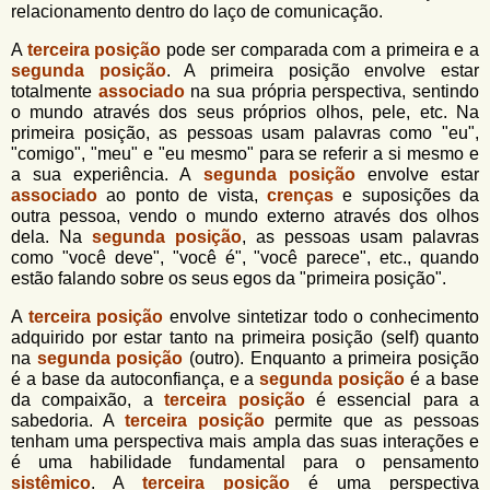
relacionamento dentro do laço de comunicação.
A
terceira posição
pode ser comparada com a primeira e a
segunda posição
. A primeira posição envolve estar
totalmente
associado
na sua própria perspectiva, sentindo
o mundo através dos seus próprios olhos, pele, etc. Na
primeira posição, as pessoas usam palavras como "eu",
"comigo", "meu" e "eu mesmo" para se referir a si mesmo e
a sua experiência. A
segunda posição
envolve estar
associado
ao ponto de vista,
crenças
e suposições da
outra pessoa, vendo o mundo externo através dos olhos
dela. Na
segunda posição
, as pessoas usam palavras
como "você deve", "você é", "você parece", etc., quando
estão falando sobre os seus egos da "primeira posição".
A
terceira posição
envolve sintetizar todo o conhecimento
adquirido por estar tanto na primeira posição (self) quanto
na
segunda posição
(outro). Enquanto a primeira posição
é a base da autoconfiança, e a
segunda posição
é a base
da compaixão, a
terceira posição
é essencial para a
sabedoria. A
terceira posição
permite que as pessoas
tenham uma perspectiva mais ampla das suas interações e
é uma habilidade fundamental para o pensamento
sistêmico
. A
terceira posição
é uma perspectiva