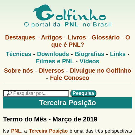
Pular
para
o
G
conteúdo
M
Destaques
-
Artigos
-
Livros
-
Glossário
-
O
e
principal
que é PNL?
o
n
M
Técnicas
-
Downloads
-
Biografias
-
Links
-
u
l
e
1
Filmes e PNL
-
Vídeos
n
u
f
G
Sobre nós
-
Diversos
-
Divulgue no Golfinho
P
o
N
-
Fale Conosco
i
l
L
f
n
i
P
n
e
F
Terceira Posição
h
h
s
o
o
q
o
M
u
r
Termo do Mês - Março de 2019
e
i
m
n
s
Na
PNL
, a
Terceira Posição
é uma das três perspectivas
u
a