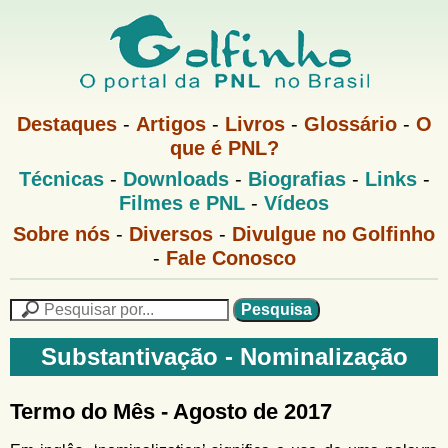
Pular
para
o
G
conteúdo
M
Destaques
-
Artigos
-
Livros
-
Glossário
-
O
e
principal
que é PNL?
o
n
M
Técnicas
-
Downloads
-
Biografias
-
Links
-
u
l
e
1
Filmes e PNL
-
Vídeos
n
u
f
G
Sobre nós
-
Diversos
-
Divulgue no Golfinho
P
o
N
-
Fale Conosco
i
l
L
f
n
i
P
n
e
F
h
h
s
Substantivação - Nominalização
o
o
q
o
M
u
r
e
i
Termo do Mês - Agosto de 2017
m
n
s
u
a