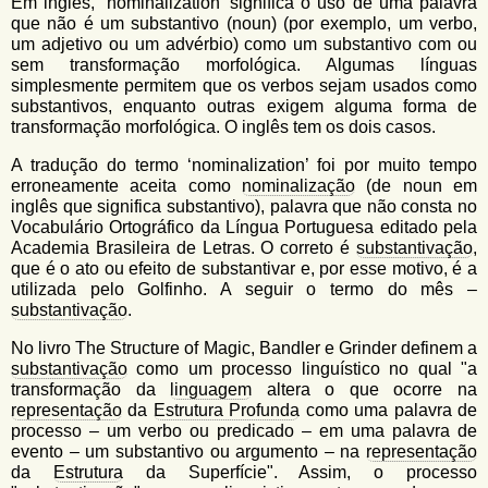
u
Em inglês, ‘nominalization’ significa o uso de uma palavra
n
que não é um substantivo (noun) (por exemplo, um verbo,
l
o
um adjetivo ou um advérbio) como um substantivo com ou
G
sem transformação morfológica. Algumas línguas
á
o
simplesmente permitem que os verbos sejam usados como
l
r
substantivos, enquanto outras exigem alguma forma de
f
transformação morfológica. O inglês tem os dois casos.
i
i
n
o
A tradução do termo ‘nominalization’ foi por muito tempo
h
erroneamente aceita como
nominalização
(de noun em
d
o
inglês que significa substantivo), palavra que não consta no
Vocabulário Ortográfico da Língua Portuguesa editado pela
e
Academia Brasileira de Letras. O correto é
substantivação
,
b
que é o ato ou efeito de substantivar e, por esse motivo, é a
utilizada pelo Golfinho. A seguir o termo do mês –
u
substantivação
.
s
No livro The Structure of Magic, Bandler e Grinder definem a
c
substantivação
como um processo linguístico no qual "a
transformação da
linguagem
altera o que ocorre na
a
representação
da
Estrutura Profunda
como uma palavra de
processo – um verbo ou predicado – em uma palavra de
evento – um substantivo ou argumento – na
representação
da
Estrutura
da Superfície". Assim, o processo