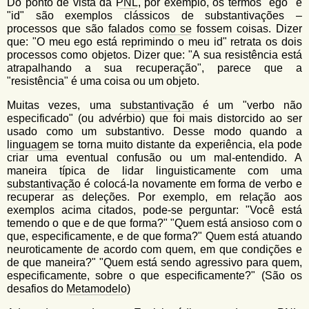
Do ponto de vista da
PNL
, por exemplo, os termos "ego" e
"id" são exemplos clássicos de substantivações –
processos que são falados
como se
fossem coisas. Dizer
que: "O meu ego está reprimindo o meu id" retrata os dois
processos como objetos. Dizer que: "A sua resistência está
atrapalhando a sua recuperação", parece que a
"resistência" é uma coisa ou um objeto.
Muitas vezes, uma
substantivação
é um "verbo não
especificado" (ou advérbio) que foi mais distorcido ao ser
usado como um substantivo. Desse modo quando a
linguagem
se torna muito distante da experiência, ela pode
criar uma eventual confusão ou um mal-entendido. A
maneira típica de lidar linguisticamente com uma
substantivação
é colocá-la novamente em forma de verbo e
recuperar as deleções. Por exemplo, em relação aos
exemplos acima citados, pode-se perguntar: "Você está
temendo o que e de que forma?" "Quem está ansioso com o
que, especificamente, e de que forma?" Quem está atuando
neuroticamente de acordo com quem, em que condições e
de que maneira?" "Quem está sendo agressivo para quem,
especificamente, sobre o que especificamente?" (São os
desafios do
Metamodelo
)