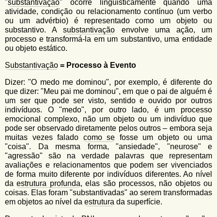
"
substantivação
" ocorre linguisticamente quando uma
atividade, condição ou relacionamento contínuo (um verbo
ou um advérbio) é representado como um objeto ou
substantivo. A
substantivação
envolve uma ação, um
processo e transformá-la em um substantivo, uma entidade
ou objeto estático.
Substantivação
= Processo
à
Evento
Dizer: "O medo me dominou", por exemplo, é diferente do
que dizer: "Meu pai me dominou", em que o pai de alguém é
um ser que pode ser visto, sentido e ouvido por outros
indivíduos. O "medo", por outro lado, é um processo
emocional complexo, não um objeto ou um indivíduo que
pode ser observado diretamente pelos outros – embora seja
muitas vezes falado
como se
fosse um objeto ou uma
"coisa". Da mesma forma, "ansiedade", "neurose" e
"agressão" são na verdade palavras que representam
avaliações e relacionamentos que podem ser vivenciados
de forma muito diferente por indivíduos diferentes. Ao nível
da
estrutura profunda
, elas são processos, não objetos ou
coisas. Elas foram "substantivadas" ao serem transformadas
em objetos ao nível da
estrutura
da superfície.