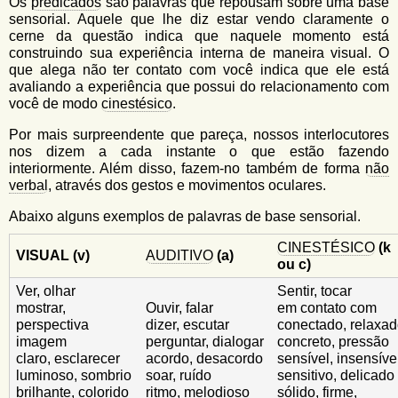
u
Os
predicados
são palavras que repousam sobre uma base
n
sensorial. Aquele que lhe diz estar vendo claramente o
l
o
cerne da questão indica que naquele momento está
G
construindo sua experiência interna de maneira visual. O
á
o
que alega não ter contato com você indica que ele está
l
r
avaliando a experiência que possui do relacionamento com
f
você de modo
cinestésico
.
i
i
n
o
Por mais surpreendente que pareça, nossos interlocutores
h
nos dizem a cada instante o que estão fazendo
d
o
interiormente. Além disso, fazem-no também de forma
não
verbal
, através dos gestos e movimentos oculares.
e
b
Abaixo alguns exemplos de palavras de base sensorial.
u
CINESTÉSICO
(k
VISUAL (v)
AUDITIVO
(a)
ou c)
s
Ver, olhar
Sentir, tocar
c
mostrar,
Ouvir, falar
em contato com
a
perspectiva
dizer, escutar
conectado, relaxa
imagem
perguntar, dialogar
concreto, pressão
claro, esclarecer
acordo, desacordo
sensível, insensíve
luminoso, sombrio
soar, ruído
sensitivo, delicado
brilhante, colorido
ritmo, melodioso
sólido, firme,