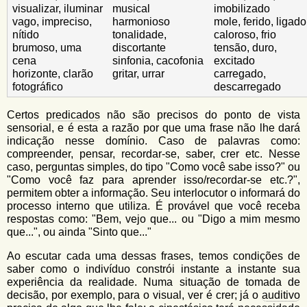
visualizar, iluminar
musical
imobilizado
vago, impreciso,
harmonioso
mole, ferido, ligado
nítido
tonalidade,
caloroso, frio
brumoso, uma
discortante
tensão, duro,
cena
sinfonia, cacofonia
excitado
horizonte, clarão
gritar, urrar
carregado,
fotográfico
descarregado
Certos
predicados
não são precisos do ponto de vista
sensorial, e é esta a razão por que uma frase não lhe dará
indicação nesse domínio. Caso de palavras como:
compreender, pensar, recordar-se, saber, crer etc. Nesse
caso, perguntas simples, do tipo "Como você sabe isso?" ou
"Como você faz para aprender isso/recordar-se etc.?",
permitem obter a informação. Seu interlocutor o informará do
processo interno que utiliza. É provável que você receba
respostas como: "Bem, vejo que... ou "Digo a mim mesmo
que...", ou ainda "Sinto que..."
Ao escutar cada uma dessas frases, temos condições de
saber como o indivíduo constrói instante a instante sua
experiência da realidade. Numa situação de tomada de
decisão, por exemplo, para o visual, ver é crer; já o
auditivo