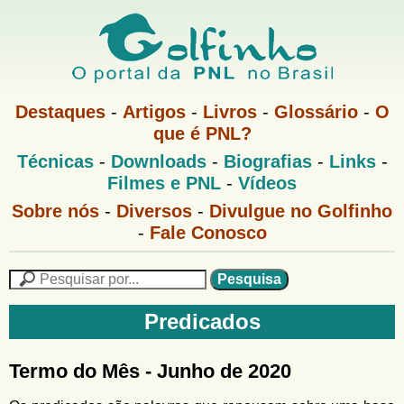
Pular
para
o
G
conteúdo
M
Destaques
-
Artigos
-
Livros
-
Glossário
-
O
e
principal
que é PNL?
o
n
M
Técnicas
-
Downloads
-
Biografias
-
Links
-
u
l
e
1
Filmes e PNL
-
Vídeos
n
u
f
G
Sobre nós
-
Diversos
-
Divulgue no Golfinho
P
o
N
-
Fale Conosco
i
l
L
f
n
i
P
n
e
F
h
h
s
Predicados
o
o
q
o
M
u
r
e
i
Termo do Mês - Junho de 2020
m
n
s
u
a