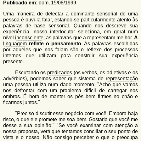
u
Publicado em:
dom, 15/08/1999
n
l
o
Uma maneira de detectar a dominante sensorial de uma
G
á
pessoa é ouvi-la falar, estando-se particularmente atento às
o
palavras de base sensorial. Quando nos descreve sua
l
r
experiência, nosso interlocutor seleciona, em geral num
f
nível
inconsciente
, as palavras que a representam melhor.
A
i
i
linguagem
reflete o pensamento
. As palavras escolhidas
n
o
por aqueles que nos falam são o reflexo dos processos
h
internos que utilizam para construir sua experiência
d
o
presente.
e
Escutando os
predicados
(os verbos, os adjetivos e os
b
advérbios), podemos saber que sistema de
representação
uma pessoa utiliza num dado momento. "Acho que vamos
u
nos defrontar com um problema difícil de carregar nos
s
ombros. É hora de manter os pés bem firmes no chão e
ficarmos juntos."
c
a
"Preciso discutir esse negócio com você. Embora haja
risco, o que ele promete me soa bem. Gostaria que você me
desse a sua opinião." "Se você examinar com atenção a
nossa proposta, verá que tentamos conciliar o seu ponto de
vista e o nosso. Não consigo perceber o que o preocupa