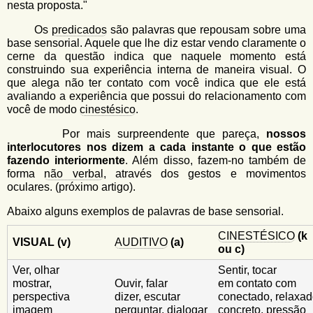
nesta proposta."
Os
predicados
são palavras que repousam sobre uma
base sensorial. Aquele que lhe diz estar vendo claramente o
cerne da questão indica que naquele momento está
construindo sua experiência interna de maneira visual. O
que alega não ter contato com você indica que ele está
avaliando a experiência que possui do relacionamento com
você de modo
cinestésico
.
Por mais surpreendente que pareça,
nossos
interlocutores nos dizem a cada instante o que estão
fazendo interiormente
. Além disso, fazem-no também de
forma
não verbal
, através dos gestos e movimentos
oculares. (próximo artigo).
Abaixo alguns exemplos de palavras de base sensorial.
CINESTÉSICO
(k
VISUAL (v)
AUDITIVO
(a)
ou c)
Ver, olhar
Sentir, tocar
mostrar,
Ouvir, falar
em contato com
perspectiva
dizer, escutar
conectado, relaxa
imagem
perguntar, dialogar
concreto, pressão