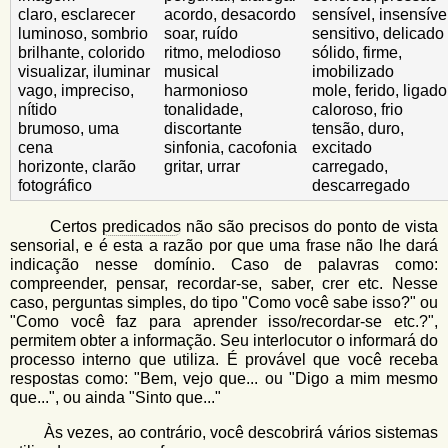
claro, esclarecer
acordo, desacordo
sensível, insensíve
luminoso, sombrio
soar, ruído
sensitivo, delicado
brilhante, colorido
ritmo, melodioso
sólido, firme,
visualizar, iluminar
musical
imobilizado
vago, impreciso,
harmonioso
mole, ferido, ligado
nítido
tonalidade,
caloroso, frio
brumoso, uma
discortante
tensão, duro,
cena
sinfonia, cacofonia
excitado
horizonte, clarão
gritar, urrar
carregado,
fotográfico
descarregado
Certos
predicados
não são precisos do ponto de vista
sensorial, e é esta a razão por que uma frase não lhe dará
indicação nesse domínio. Caso de palavras como:
compreender, pensar, recordar-se, saber, crer etc. Nesse
caso, perguntas simples, do tipo "Como você sabe isso?" ou
"Como você faz para aprender isso/recordar-se etc.?",
permitem obter a informação. Seu interlocutor o informará do
processo interno que utiliza. É provável que você receba
respostas como: "Bem, vejo que... ou "Digo a mim mesmo
que...", ou ainda "Sinto que..."
Às vezes, ao contrário, você descobrirá vários sistemas