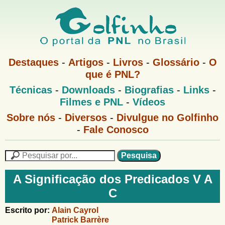
Pular
para
o
G
conteúdo
M
Destaques
-
Artigos
-
Livros
-
Glossário
-
O
e
principal
que é PNL?
o
n
M
Técnicas
-
Downloads
-
Biografias
-
Links
-
u
l
e
1
Filmes e PNL
-
Vídeos
n
u
f
G
Sobre nós
-
Diversos
-
Divulgue no Golfinho
P
o
N
-
Fale Conosco
i
l
L
f
n
i
P
n
e
F
h
h
s
A Significação dos Predicados V A
o
o
q
o
C
M
u
r
e
i
m
Escrito por:
Alain Cayrol
n
s
Patrick Barrère
u
a