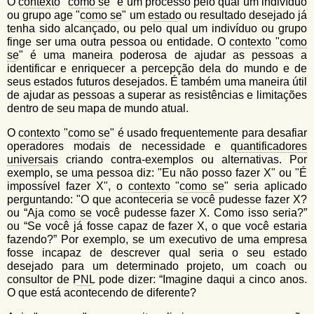
u
O
contexto
"
como se
" é um processo pelo qual um indivíduo
n
ou grupo age "
como se
" um
estado
ou resultado desejado já
l
o
tenha sido alcançado, ou pelo qual um indivíduo ou grupo
G
finge ser uma outra pessoa ou entidade. O
contexto
"
como
á
o
se
" é uma maneira poderosa de ajudar as pessoas a
l
r
identificar e enriquecer a percepção dela do mundo e de
f
seus estados futuros desejados. É também uma maneira útil
i
i
de ajudar as pessoas a superar as resistências e limitações
n
o
dentro de seu mapa de mundo atual.
h
d
o
O
contexto
"
como se
" é usado frequentemente para desafiar
operadores modais de necessidade e
quantificadores
e
universais
criando contra-exemplos ou alternativas. Por
b
exemplo, se uma pessoa diz: "Eu não posso fazer X" ou "É
impossível fazer X", o
contexto
"
como se
" seria aplicado
u
perguntando: "O que aconteceria se você pudesse fazer X?
s
ou “Aja
como se
você pudesse fazer X. Como isso seria?”
ou “Se você já fosse capaz de fazer X, o que você estaria
c
fazendo?” Por exemplo, se um executivo de uma empresa
a
fosse incapaz de descrever qual seria o seu
estado
desejado para um determinado projeto, um coach ou
consultor de
PNL
pode dizer: “Imagine daqui a cinco anos.
O que está acontecendo de diferente?