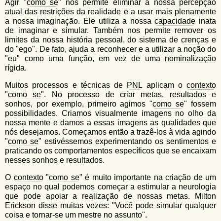
Agir "
como se
" nos permite eliminar a nossa percepção
atual das restrições da realidade e a usar mais plenamente
a nossa imaginação. Ele utiliza a nossa
capacidade
inata
de imaginar e simular. Também nos permite remover os
limites da nossa história pessoal, do sistema de
crenças
e
do "ego". De fato, ajuda a reconhecer e a utilizar a noção do
"eu" como uma função, em vez de uma
nominalização
rígida.
Muitos processos e técnicas de
PNL
aplicam o
contexto
"
como se
". No processo de criar metas, resultados e
sonhos, por exemplo, primeiro agimos "
como se
" fossem
possibilidades. Criamos visualmente imagens no olho da
nossa mente e damos a essas imagens as qualidades que
nós desejamos. Começamos então a trazê-los à vida agindo
"
como se
" estivéssemos experimentando os sentimentos e
praticando os comportamentos específicos que se encaixam
nesses sonhos e resultados.
O
contexto
"
como se
" é muito importante na criação de um
espaço no qual podemos começar a estimular a neurologia
que pode apoiar a realização de nossas metas. Milton
Erickson disse muitas vezes: "Você pode simular qualquer
coisa e tornar-se um mestre no assunto".