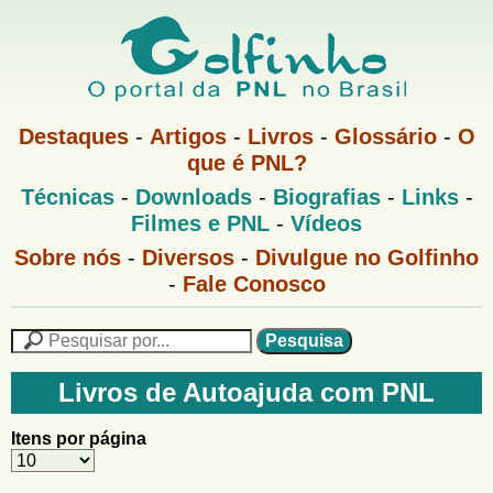
Pular
para
o
G
conteúdo
M
Destaques
-
Artigos
-
Livros
-
Glossário
-
O
e
principal
que é PNL?
o
n
M
Técnicas
-
Downloads
-
Biografias
-
Links
-
u
l
e
1
Filmes e PNL
-
Vídeos
n
u
f
G
Sobre nós
-
Diversos
-
Divulgue no Golfinho
P
o
N
-
Fale Conosco
i
l
L
f
n
i
P
n
e
F
h
h
s
Livros de Autoajuda com PNL
o
o
q
o
M
u
r
Itens por página
e
i
m
n
s
u
a