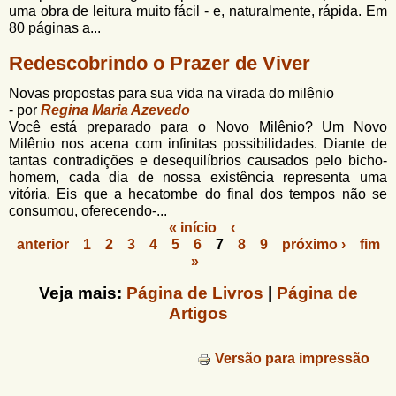
uma obra de leitura muito fácil - e, naturalmente, rápida. Em
80 páginas a...
Redescobrindo o Prazer de Viver
Novas propostas para sua vida na virada do milênio
- por
Regina Maria Azevedo
Você está preparado para o Novo Milênio? Um Novo
Milênio nos acena com infinitas possibilidades. Diante de
tantas contradições e desequilíbrios causados pelo bicho-
homem, cada dia de nossa existência representa uma
vitória. Eis que a hecatombe do final dos tempos não se
consumou, oferecendo-...
« início
‹
anterior
1
2
3
4
5
6
7
8
9
próximo ›
fim
P
»
á
Veja mais:
Página de Livros
|
Página de
g
Artigos
i
n
Versão para impressão
a