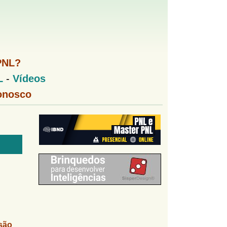
PNL?
L
-
Vídeos
onosco
são