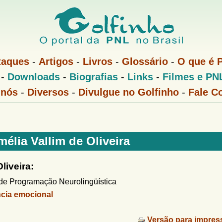
Pular
para
o
conteúdo
taques
-
Artigos
-
Livros
-
Glossário
-
O que é 
principal
-
Downloads
-
Biografias
-
Links
-
Filmes e PN
 nós
-
Diversos
-
Divulgue no Golfinho
-
Fale C
élia Vallim de Oliveira
liveira:
de Programação Neurolingüística
cia emocional
Versão para impres