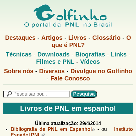
Pular
para
o
G
conteúdo
M
Destaques
-
Artigos
-
Livros
-
Glossário
-
O
e
principal
que é PNL?
o
n
M
Técnicas
-
Downloads
-
Biografias
-
Links
-
u
l
e
1
Filmes e PNL
-
Vídeos
n
u
f
G
Sobre nós
-
Diversos
-
Divulgue no Golfinho
P
o
N
-
Fale Conosco
i
l
L
f
n
i
P
n
e
F
h
h
s
Livros de PNL em espanhol
o
o
q
o
M
u
r
e
i
Última atualização: 29/4/2014
m
n
s
Bibliografia de PNL em Espanhol
- ou
Instituto
u
a
Español PNL