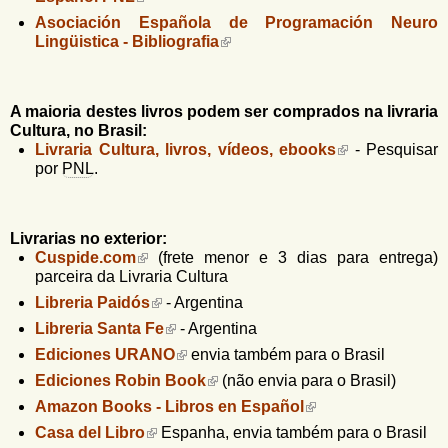
u
n
Asociación Española de Programación Neuro
l
o
Lingüistica - Bibliografia
G
á
o
l
r
f
A maioria destes livros podem ser comprados na livraria
i
i
Cultura, no Brasil:
n
Livraria Cultura, livros, vídeos, ebooks
- Pesquisar
o
h
por
PNL
.
d
o
e
Livrarias no exterior:
b
Cuspide.com
(frete menor e 3 dias para entrega)
u
parceira da Livraria Cultura
s
Libreria Paidós
- Argentina
Libreria Santa Fe
- Argentina
c
Ediciones URANO
envia também para o Brasil
a
Ediciones Robin Book
(não envia para o Brasil)
Amazon Books - Libros en Español
Casa del Libro
Espanha, envia também para o Brasil