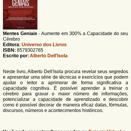
u
n
l
o
G
á
o
l
r
f
Mentes Geniais
-
Aumente em 300% a Capacidade do seu
i
i
Cérebro
n
o
Editora:
Universo dos Livros
h
ISBN:
8579302765
d
o
Escrito por:
Alberto Dell'Isola
e
b
Neste livro, Alberto Dell'Isola procura revelar seus segredos
e apresentar uma série de técnicas e exercícios que podem
u
ajudar o leitor a aprimorar de forma significativa a
s
capacidade
cognitiva. É possível aprender a treinar o
cérebro para gravar o maior número de informações,
c
potencializar a
capacidade
de aprendizado e descobrir
como é possível decorar de maneira eficaz datas, fórmulas,
a
discursos, números e acontecimentos históricos.