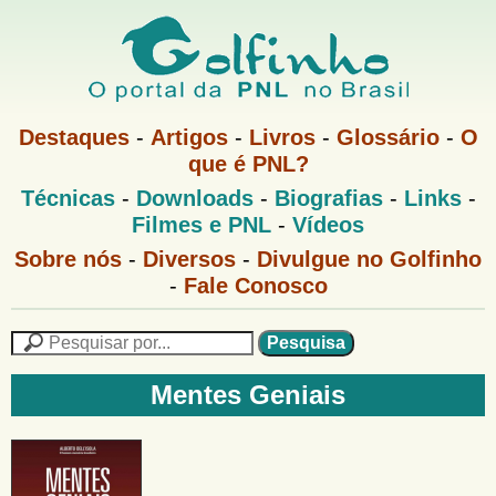
Pular
para
o
G
conteúdo
M
Destaques
-
Artigos
-
Livros
-
Glossário
-
O
e
principal
que é PNL?
o
n
M
Técnicas
-
Downloads
-
Biografias
-
Links
-
u
l
e
1
Filmes e PNL
-
Vídeos
n
u
f
G
Sobre nós
-
Diversos
-
Divulgue no Golfinho
P
o
N
-
Fale Conosco
i
l
L
f
n
i
P
n
e
F
h
h
s
Mentes Geniais
o
o
q
o
M
u
r
e
i
m
n
s
u
a