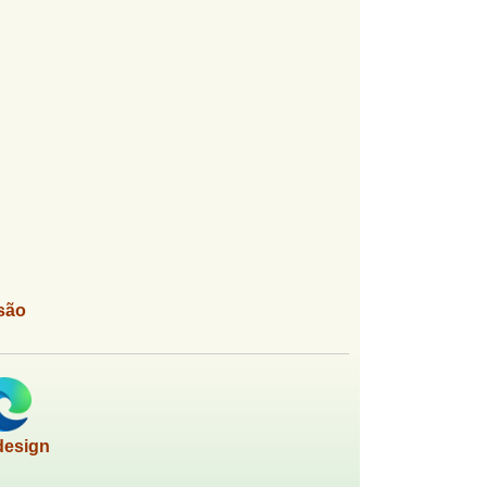
são
design