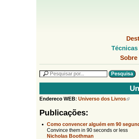
G
M
Des
e
o
M
Técnicas
n
e
u
G
n
Sobre
l
1
u
o
P
l
f
N
P
f
L
e
F
i
i
s
n
Un
o
q
h
n
u
r
o
Endereco WEB:
Universo dos Livros
i
M
h
m
s
e
Publicações:
a
n
u
o
n
u
Como convencer alguém em 90 segun
l
o
Convince them in 90 seconds or less
G
á
Nicholas Boothman
o