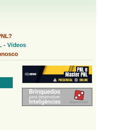
PNL?
L
-
Vídeos
onosco