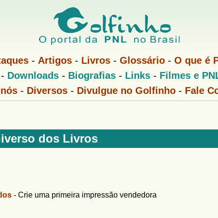
Pular
para
o
conteúdo
taques
-
Artigos
-
Livros
-
Glossário
-
O que é 
principal
-
Downloads
-
Biografias
-
Links
-
Filmes e PN
 nós
-
Diversos
-
Divulgue no Golfinho
-
Fale C
iverso dos Livros
dos
-
Crie uma primeira impressão vendedora