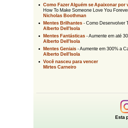
l
Como Fazer Alguém se Apaixonar por v
r
f
How To Make Someone Love You Forever 
i
i
Nicholas Boothman
n
o
Mentes Brilhantes
-
Como Desenvolver T
h
Alberto Dell'Isola
d
o
Mentes Fantásticas
-
Aumente em até 30
e
Alberto Dell'Isola
b
Mentes Geniais
-
Aumente em 300% a Ca
Alberto Dell'Isola
u
Você nasceu para vencer
s
Mirtes Carneiro
c
a
Esta 