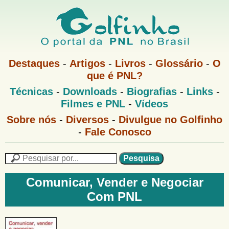
Pular
para
o
G
conteúdo
M
Destaques
-
Artigos
-
Livros
-
Glossário
-
O
e
principal
que é PNL?
o
n
M
Técnicas
-
Downloads
-
Biografias
-
Links
-
u
l
e
1
Filmes e PNL
-
Vídeos
n
u
f
G
Sobre nós
-
Diversos
-
Divulgue no Golfinho
P
o
N
-
Fale Conosco
i
l
L
f
n
i
P
n
e
F
h
h
s
Comunicar, Vender e Negociar
o
o
q
o
Com PNL
M
u
r
e
i
m
n
s
u
a