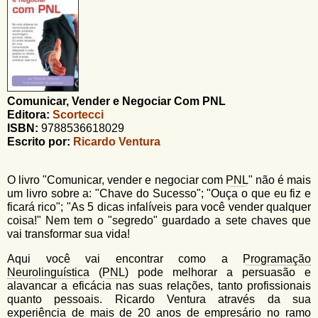
u
n
l
o
G
á
o
l
r
f
i
i
Comunicar, Vender e Negociar Com PNL
n
o
Editora:
Scortecci
h
d
ISBN:
9788536618029
o
Escrito por:
Ricardo Ventura
e
b
O livro "Comunicar, vender e negociar com
PNL
" não é mais
u
um livro sobre a: "Chave do Sucesso"; "Ouça o que eu fiz e
ficará rico"; "As 5 dicas infalíveis para você vender qualquer
s
coisa!" Nem tem o "segredo" guardado a sete chaves que
vai transformar sua vida!
c
a
Aqui você vai encontrar como a
Programação
Neurolinguística
(
PNL
) pode melhorar a persuasão e
alavancar a eficácia nas suas relações, tanto profissionais
quanto pessoais. Ricardo Ventura através da sua
experiência de mais de 20 anos de empresário no ramo