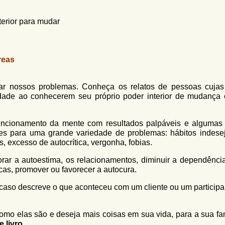
erior para mudar
reas
 nossos problemas. Conheça os relatos de pessoas cujas
dade ao conhecerem seu próprio poder interior de mudança
uncionamento da mente com resultados palpáveis e algumas
zes para uma grande variedade de problemas: hábitos indesej
, excesso de autocrítica, vergonha, fobias.
r a autoestima, os relacionamentos, diminuir a dependência,
icas, promover ou favorecer a autocura.
 caso descreve o que aconteceu com um cliente ou um participa
omo elas são e deseja mais coisas em sua vida, para a sua fam
e livro
.