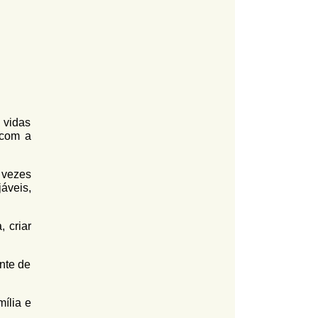
 vidas
 com a
 vezes
áveis,
 criar
nte de
ília e