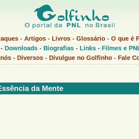
Pular
para
o
conteúdo
taques
-
Artigos
-
Livros
-
Glossário
-
O que é 
principal
-
Downloads
-
Biografias
-
Links
-
Filmes e PN
 nós
-
Diversos
-
Divulgue no Golfinho
-
Fale C
Essência da Mente