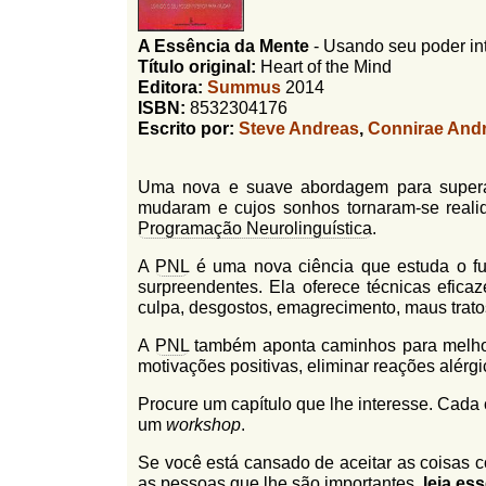
l
r
f
A Essência da Mente
-
Usando seu poder int
i
i
Título original:
Heart of the Mind
n
o
Editora:
Summus
2014
h
ISBN:
8532304176
d
o
Escrito por:
Steve Andreas
,
Connirae And
e
b
Uma nova e suave abordagem para superar
mudaram e cujos sonhos tornaram-se reali
u
Programação Neurolinguística
.
s
A
PNL
é uma nova ciência que estuda o f
c
surpreendentes. Ela oferece técnicas efica
culpa, desgostos, emagrecimento, maus tratos
a
A
PNL
também aponta caminhos para melhora
motivações positivas, eliminar reações alérg
Procure um capítulo que lhe interesse. Cada
um
workshop
.
Se você está cansado de aceitar as coisas c
as pessoas que lhe são importantes,
leia ess