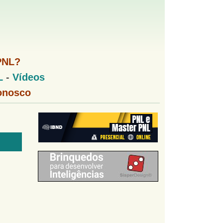
PNL?
L
-
Vídeos
onosco