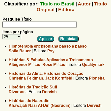
u
n
Classificar por:
Título no Brasil
|
Autor
|
Título
l
o
Original
|
Editora
G
á
o
Pesquisa Título
l
r
f
i
i
Itens por página
n
o
h
d
o
Hipnoterapia ericksoniana passo a passo
Sofia Bauer
|
Editora
Psy
e
b
Histórias & Fábulas Aplicadas a Treinamento
Albigenor Militão
,
Rose Militão
|
Editora
Qualitymark
u
Histórias da Alma, Histórias do Coração
s
Christina Feldman
,
Jack Kornfield
|
Editora
Pioneira
c
Histórias da Tradição Sufi
a
Diversos
|
Editora
Dervish
Histórias de Nasrudin
Khawajah Nasr Al-Din (Nasrudin)
|
Editora
Dervish