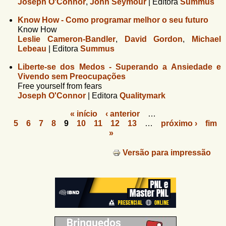
Joseph O'Connor
,
John Seymour
|
Editora
Summus
Know How - Como programar melhor o seu futuro
Know How
Leslie Cameron-Bandler
,
David Gordon
,
Michael
Lebeau
|
Editora
Summus
Liberte-se dos Medos - Superando a Ansiedade e
Vivendo sem Preocupações
Free yourself from fears
Joseph O'Connor
|
Editora
Qualitymark
« início
‹ anterior
…
5
6
7
8
9
10
11
12
13
…
próximo ›
fim
P
»
á
Versão para impressão
g
i
n
a
s