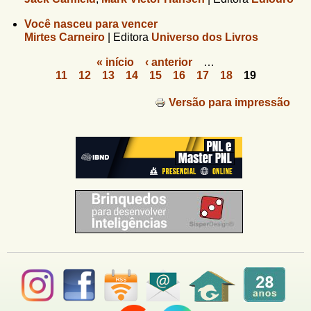
Você nasceu para vencer
Mirtes Carneiro
|
Editora
Universo dos Livros
« início
‹ anterior
…
11
12
13
14
15
16
17
18
19
P
á
Versão para impressão
g
i
n
a
s