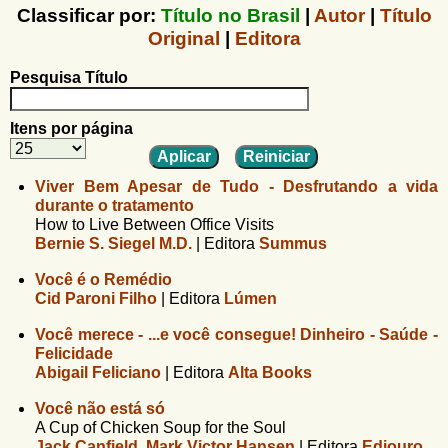
u
n
Classificar por:
Título no Brasil
|
Autor
|
Título
l
o
Original
|
Editora
G
á
o
Pesquisa Título
l
r
f
i
i
Itens por página
n
o
h
d
o
Viver Bem Apesar de Tudo - Desfrutando a vida
durante o tratamento
e
How to Live Between Office Visits
b
Bernie S. Siegel M.D.
|
Editora
Summus
u
Você é o Remédio
Cid Paroni Filho
|
Editora
Lúmen
s
c
Você merece - ...e você consegue! Dinheiro - Saúde -
Felicidade
a
Abigail Feliciano
|
Editora
Alta Books
Você não está só
A Cup of Chicken Soup for the Soul
Jack Canfield
,
Mark Victor Hansen
|
Editora
Ediouro