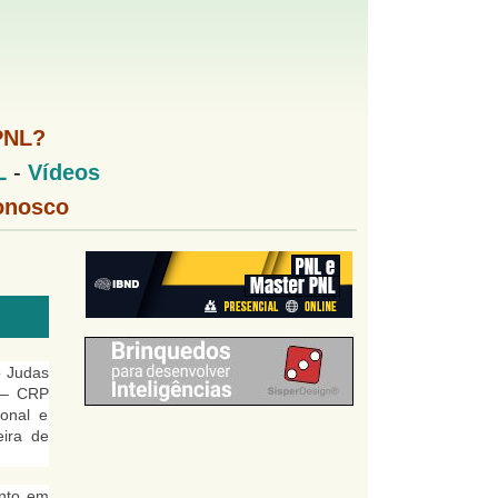
PNL?
L
-
Vídeos
onosco
o Judas
 – CRP
onal e
eira de
anto em