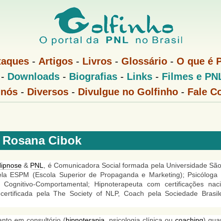
Pular
para
o
conteúdo
taques
-
Artigos
-
Livros
-
Glossário
-
O que é 
principal
-
Downloads
-
Biografias
-
Links
-
Filmes e PN
 nós
-
Diversos
-
Divulgue no Golfinho
-
Fale C
Rosana Cibok
ipnose
&
PNL
, é Comunicadora Social formada pela Universidade Sã
a ESPM (Escola Superior de Propaganda e Marketing); Psicóloga
gnitivo-Comportamental; Hipnoterapeuta com certificações naci
r, certificada pela The Society of NLP, Coach pela Sociedade Brasil
nto em consultório (
hipnoterapia
, psicologia clínica ou
coaching
) qu