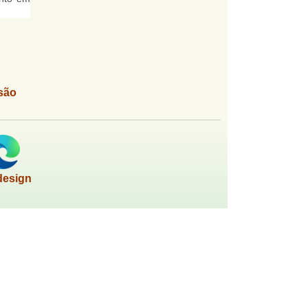
são
design