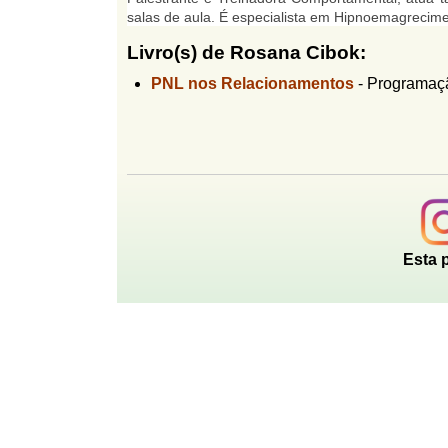
l
salas de aula. É especialista em Hipnoemagrecime
r
f
i
Livro(s) de Rosana Cibok:
i
n
o
PNL nos Relacionamentos
-
Programaçã
h
d
o
e
b
u
s
c
Esta 
a