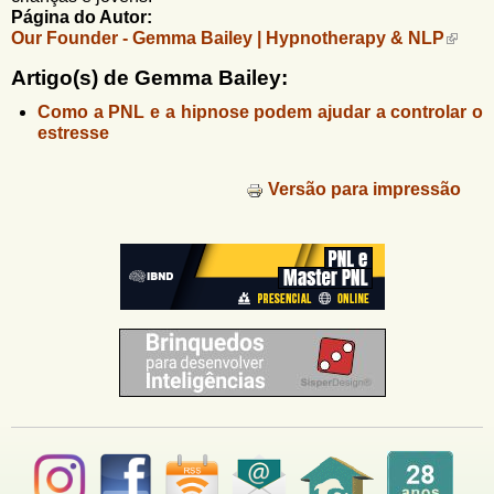
u
n
Página do Autor:
l
o
Our Founder - Gemma Bailey | Hypnotherapy & NLP
G
á
o
Artigo(s) de Gemma Bailey:
l
r
Como a PNL e a hipnose podem ajudar a controlar o
f
i
estresse
i
n
o
h
Versão para impressão
d
o
e
b
u
s
c
a