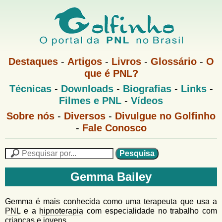
Pular
para
o
G
conteúdo
M
Destaques
-
Artigos
-
Livros
-
Glossário
-
O
e
principal
que é PNL?
o
n
M
Técnicas
-
Downloads
-
Biografias
-
Links
-
u
l
e
1
Filmes e PNL
-
Vídeos
n
u
f
G
Sobre nós
-
Diversos
-
Divulgue no Golfinho
P
o
N
-
Fale Conosco
i
l
L
f
n
i
P
n
e
F
h
h
s
Gemma Bailey
o
o
q
o
M
u
r
e
i
Gemma é mais conhecida como uma terapeuta que usa a
m
n
s
PNL
e a
hipnoterapia
com especialidade no trabalho com
u
a
crianças e jovens.