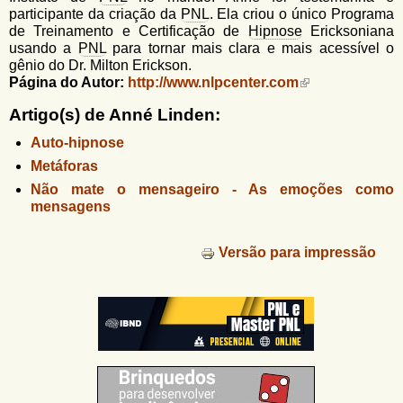
u
n
participante da criação da
PNL
. Ela criou o único Programa
l
o
de Treinamento e Certificação de
Hipnose
Ericksoniana
G
usando a
PNL
para tornar mais clara e mais acessível o
á
o
gênio do Dr. Milton Erickson.
l
r
Página do Autor:
http://www.nlpcenter.com
f
i
i
Artigo(s) de Anné Linden:
n
o
Auto-hipnose
h
d
o
Metáforas
e
Não mate o mensageiro - As emoções como
mensagens
b
u
Versão para impressão
s
c
a