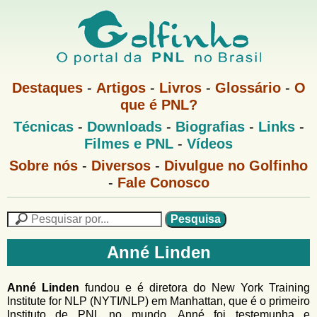
Pular
para
o
G
conteúdo
M
Destaques
-
Artigos
-
Livros
-
Glossário
-
O
e
principal
que é PNL?
o
n
M
Técnicas
-
Downloads
-
Biografias
-
Links
-
u
l
e
1
Filmes e PNL
-
Vídeos
n
u
f
G
Sobre nós
-
Diversos
-
Divulgue no Golfinho
P
o
N
-
Fale Conosco
i
l
L
f
n
i
P
n
e
F
h
h
s
Anné Linden
o
o
q
o
M
u
r
e
i
Anné Linden
fundou e é diretora do New York Training
m
n
s
Institute for NLP (NYTI/NLP) em Manhattan, que é o primeiro
u
a
Instituto de
PNL
no mundo. Anné foi testemunha e