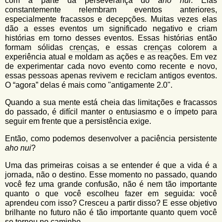
com a parte da perseverança do
aho nui
. Elas
constantemente relembram eventos anteriores,
especialmente fracassos e decepções. Muitas vezes elas
dão a esses eventos um significado negativo e criam
histórias em torno desses eventos. Essas histórias então
formam sólidas
crenças
, e essas
crenças
colorem a
experiência atual e moldam as ações e as reações. Em vez
de experimentar cada novo evento como recente e novo,
essas pessoas apenas revivem e reciclam antigos eventos.
O “agora” delas é mais como "antigamente 2.0".
Quando a sua mente está cheia das limitações e fracassos
do passado, é difícil manter o entusiasmo e o ímpeto para
seguir em frente que a persistência exige.
Então, como podemos desenvolver a paciência persistente
aho nui
?
Uma das primeiras coisas a se entender é que a vida é a
jornada, não o destino. Esse momento no passado, quando
você fez uma grande confusão, não é nem tão importante
quanto o que você escolheu fazer em seguida: você
aprendeu com isso? Cresceu a partir disso? E esse objetivo
brilhante no futuro não é tão importante quanto quem você
se tornou no caminho.