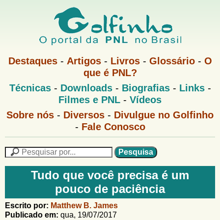
Pular
para
o
G
conteúdo
M
Destaques
-
Artigos
-
Livros
-
Glossário
-
O
e
principal
que é PNL?
o
n
M
Técnicas
-
Downloads
-
Biografias
-
Links
-
u
l
e
1
Filmes e PNL
-
Vídeos
n
u
f
G
Sobre nós
-
Diversos
-
Divulgue no Golfinho
P
o
N
-
Fale Conosco
i
l
L
f
n
i
P
n
e
F
h
h
s
Tudo que você precisa é um
o
o
q
o
pouco de paciência
M
u
r
e
i
m
Escrito por:
Matthew B. James
n
s
Publicado em:
qua, 19/07/2017
u
a