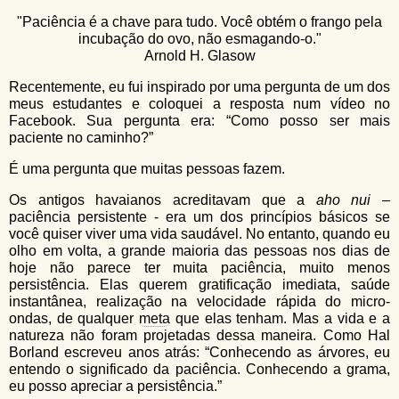
u
n
"Paciência é a chave para tudo. Você obtém o frango pela
l
o
incubação do ovo, não esmagando-o."
G
á
Arnold H. Glasow
o
l
r
Recentemente, eu fui inspirado por uma pergunta de um dos
f
meus estudantes e coloquei a resposta num vídeo no
i
i
Facebook. Sua pergunta era: “Como posso ser mais
n
o
paciente no caminho?”
h
d
o
É uma pergunta que muitas pessoas fazem.
e
Os antigos havaianos acreditavam que a
aho nui
–
b
paciência persistente - era um dos princípios básicos se
você quiser viver uma vida saudável. No entanto, quando eu
u
olho em volta, a grande maioria das pessoas nos dias de
s
hoje não parece ter muita paciência, muito menos
persistência. Elas querem gratificação imediata, saúde
c
instantânea, realização na velocidade rápida do micro-
ondas, de qualquer
meta
que elas tenham. Mas a vida e a
a
natureza não foram projetadas dessa maneira. Como Hal
Borland escreveu anos atrás: “Conhecendo as árvores, eu
entendo o significado da paciência. Conhecendo a grama,
eu posso apreciar a persistência.”