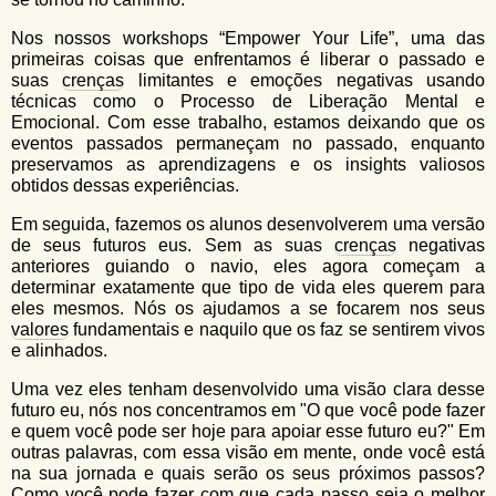
Nos nossos workshops “Empower Your Life”, uma das
primeiras coisas que enfrentamos é liberar o passado e
suas
crenças
limitantes e emoções negativas usando
técnicas como o Processo de Liberação Mental e
Emocional. Com esse trabalho, estamos deixando que os
eventos passados permaneçam no passado, enquanto
preservamos as aprendizagens e os insights valiosos
obtidos dessas experiências.
Em seguida, fazemos os alunos desenvolverem uma versão
de seus futuros eus. Sem as suas
crenças
negativas
anteriores guiando o navio, eles agora começam a
determinar exatamente que tipo de vida eles querem para
eles mesmos. Nós os ajudamos a se focarem nos seus
valores
fundamentais e naquilo que os faz se sentirem vivos
e alinhados.
Uma vez eles tenham desenvolvido uma visão clara desse
futuro eu, nós nos concentramos em "O que você pode fazer
e quem você pode ser hoje para apoiar esse futuro eu?" Em
outras palavras, com essa visão em mente, onde você está
na sua jornada e quais serão os seus próximos passos?
Como você pode fazer com que cada passo seja o melhor