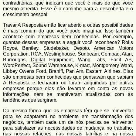
contraditórias, que indicam que você é mais do que você
mesmo acredita. Esse é o caminho para a descoberta e o
crescimento pessoal.
Travar A Resposta e não ficar aberto a outras possibilidades
é mais comum do que você pode imaginar. Isso também
acontece com empresas bem conhecidas. Por exemplo,
quantas dessas empresas a seguir você reconhece? Rolls
Royce, Bentley, Studebaker, Desoto, American Motors
Corporation, RCA, Westinghouse, Sunbeam, Compaq, Atari,
Burroughs,
Digital
Equipment, Wang Labs, Facit AB,
WordPerfect, Sound Warehouse, K-mart, Montgomery Ward,
Libbey Owens Ford, Braniff, Pan Am, Eastern Airlines. Elas
são empresas bem conhecidas que pensavam que sabiam
A Resposta e fecharam ou foram adquiridas por outras
empresas porque elas não levaram em conta as novas
informações nem se mantiveram atualizadas com as
tendências que surgiram.
Da mesma forma que as empresas têm que se reinventar
para se adaptarem no
ambiente
em transformação dos
negócios, também cada um de nós precisa se reinventar
para satisfazer as necessidades de mudança no trabalho,
nas nossas relações, nas nossas famílias e na nossa