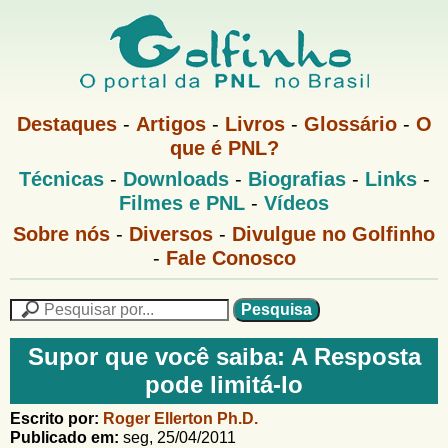
Pular
para
o
G
conteúdo
M
Destaques
-
Artigos
-
Livros
-
Glossário
-
O
e
principal
que é PNL?
o
n
M
Técnicas
-
Downloads
-
Biografias
-
Links
-
u
l
e
1
Filmes e PNL
-
Vídeos
n
u
f
G
Sobre nós
-
Diversos
-
Divulgue no Golfinho
P
o
N
-
Fale Conosco
i
l
L
f
n
i
P
n
e
F
h
h
s
Supor que você saiba: A Resposta
o
o
q
o
pode limitá-lo
M
u
r
e
i
m
Escrito por:
Roger Ellerton Ph.D.
n
s
Publicado em:
seg, 25/04/2011
u
a