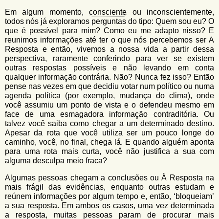
u
n
Em algum momento,
consciente
ou inconscientemente,
l
o
todos nós já exploramos perguntas do tipo: Quem sou eu? O
G
á
que é possível para mim? Como eu me adapto nisso? E
o
reunimos informações até ter o que nós percebemos ser A
l
r
Resposta e então, vivemos a nossa vida a partir dessa
f
perspectiva, raramente conferindo para ver se existem
i
i
outras respostas possíveis e não levando em conta
n
o
qualquer informação contrária. Não? Nunca fez isso? Então
h
pense nas vezes em que decidiu votar num político ou numa
d
o
agenda política (por exemplo, mudança do clima), onde
e
você assumiu um ponto de vista e o defendeu mesmo em
face de uma esmagadora informação contraditória. Ou
b
talvez você saiba como chegar a um determinado destino.
u
Apesar da rota que você utiliza ser um pouco longe do
caminho, você, no final, chega lá. E quando alguém aponta
s
para uma rota mais curta, você não justifica a sua com
alguma desculpa meio fraca?
c
a
Algumas pessoas chegam a conclusões ou À Resposta na
mais frágil das evidências, enquanto outras estudam e
reúnem informações por algum tempo e, então, ‘bloqueiam’
a sua resposta. Em ambos os casos, uma vez determinada
a resposta, muitas pessoas param de procurar mais