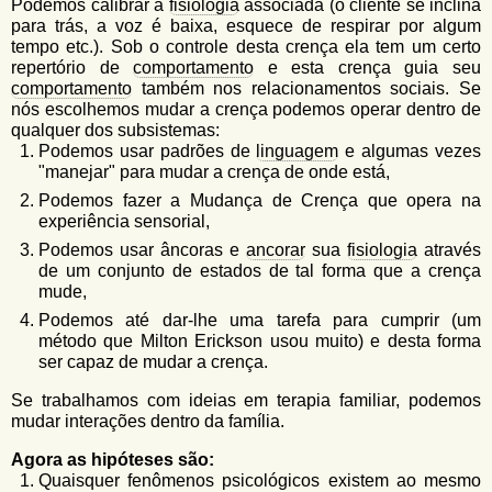
Podemos calibrar a
fisiologia
associada (o cliente se inclina
para trás, a voz é baixa, esquece de respirar por algum
tempo etc.). Sob o controle desta crença ela tem um certo
repertório de
comportamento
e esta crença guia seu
comportamento
também nos relacionamentos sociais. Se
nós escolhemos mudar a crença podemos operar dentro de
qualquer dos subsistemas:
Podemos usar padrões de
linguagem
e algumas vezes
"manejar" para mudar a crença de onde está,
Podemos fazer a Mudança de Crença que opera na
experiência sensorial,
Podemos usar âncoras e
ancorar
sua
fisiologia
através
de um conjunto de estados de tal forma que a crença
mude,
Podemos até dar-lhe uma tarefa para cumprir (um
método que Milton Erickson usou muito) e desta forma
ser capaz de mudar a crença.
Se trabalhamos com ideias em terapia familiar, podemos
mudar interações dentro da família.
Agora as hipóteses são:
Quaisquer fenômenos psicológicos existem ao mesmo