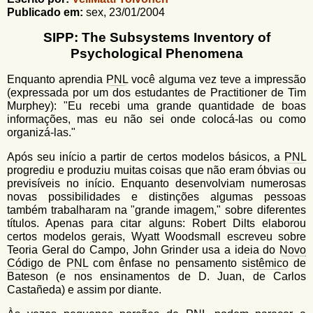
u
n
Publicado em:
sex, 23/01/2004
l
o
G
SIPP: The Subsystems Inventory of
á
o
Psychological Phenomena
l
r
f
Enquanto aprendia
PNL
você alguma vez teve a impressão
i
i
(expressada por um dos estudantes de Practitioner de Tim
n
o
Murphey): "Eu recebi uma grande quantidade de boas
h
informações, mas eu não sei onde colocá-las ou como
d
o
organizá-las."
e
Após seu início a partir de certos modelos básicos, a
PNL
b
progrediu e produziu muitas coisas que não eram óbvias ou
previsíveis no início. Enquanto desenvolviam numerosas
u
novas possibilidades e distinções algumas pessoas
s
também trabalharam na "grande imagem," sobre diferentes
títulos. Apenas para citar alguns: Robert Dilts elaborou
c
certos modelos gerais, Wyatt Woodsmall escreveu sobre
Teoria Geral do Campo, John Grinder usa a ideia do
Novo
a
Código
de
PNL
com ênfase no pensamento
sistêmico
de
Bateson (e nos ensinamentos de D. Juan, de Carlos
Castañeda) e assim por diante.