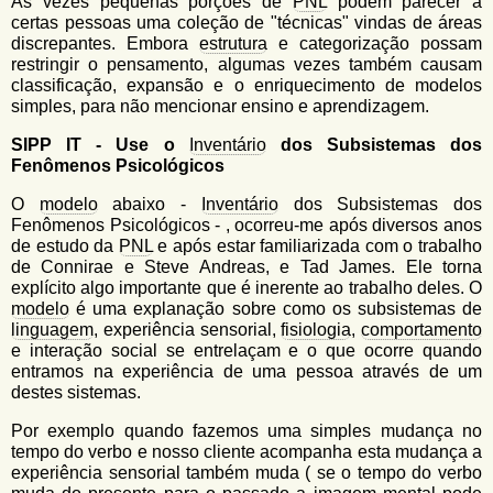
Às vezes pequenas porções de
PNL
podem parecer a
certas pessoas uma coleção de "técnicas" vindas de áreas
discrepantes. Embora
estrutura
e categorização possam
restringir o pensamento, algumas vezes também causam
classificação, expansão e o enriquecimento de modelos
simples, para não mencionar ensino e aprendizagem.
SIPP IT - Use o
Inventário
dos Subsistemas dos
Fenômenos Psicológicos
O
modelo
abaixo -
Inventário
dos Subsistemas dos
Fenômenos Psicológicos - , ocorreu-me após diversos anos
de estudo da
PNL
e após estar familiarizada com o trabalho
de Connirae e Steve Andreas, e Tad James. Ele torna
explícito algo importante que é inerente ao trabalho deles. O
modelo
é uma explanação sobre como os subsistemas de
linguagem
, experiência sensorial,
fisiologia
,
comportamento
e interação social se entrelaçam e o que ocorre quando
entramos na experiência de uma pessoa através de um
destes sistemas.
Por exemplo quando fazemos uma simples mudança no
tempo do verbo e nosso cliente acompanha esta mudança a
experiência sensorial também muda ( se o tempo do verbo