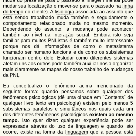
muda do presente para o passado a imagem mental pode
mudar sua localização e mover-se para o passado na
linha
do tempo
do cliente). A
fisiologia
associada ao assunto que
está sendo trabalhado muda também e seguidamente o
comportamento
relacionado muda no mesmo momento.
Dependendo do assunto, a mudança pode acontecer
também ao nível da interação social. Embora isto seja
familiar para muitos PNListas é também muito interessante
porque nos dá informações de como o metasistema
chamado ser humano funciona e de como os subsistemas
funcionam dentro dele. Estudar como diferentes sistemas
afetam uns aos outros pode também auxiliar-nos a organizar
mais claramente os mapas do nosso trabalho de mudanças
da
PNL
.
Eu conceitualizo o fenômeno acima mencionado da
seguinte forma: quando pensamos sobre qualquer dos
fenômenos psicológicos (dê uma olhada em "Contents" de
qualquer livro texto em psicologia) existem pelo menos 5
subsistemas paralelos e simultâneos nos quais cada um
dos diferentes fenômenos psicológicos
existem ao mesmo
tempo.
Isto quer dizer: qualquer experiência pode ser
expressada através do uso da
linguagem
e quando isto
ocorre, existe na forma da
linguagem
que a pessoa está