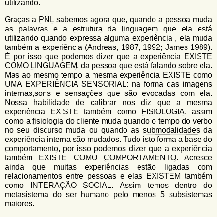
utilizando.
Graças a
PNL
sabemos agora que, quando a pessoa muda
as palavras e a
estrutura
da
linguagem
que ela está
utilizando quando expressa alguma experiência , ela muda
também a experiência (Andreas, 1987, 1992; James 1989).
É por isso que podemos dizer que a experiência EXISTE
COMO
LINGUAGEM
, da pessoa que está falando sobre ela.
Mas ao mesmo tempo a mesma experiência EXISTE como
UMA EXPERIÊNCIA SENSORIAL: na forma das imagens
internas,sons e sensações que são evocadas com ela.
Nossa habilidade de calibrar nos diz que a mesma
experiência EXISTE também como
FISIOLOGIA
, assim
como a
fisiologia
do cliente muda quando o tempo do verbo
no seu discurso muda ou quando as
submodalidades
da
experiência interna são mudados. Tudo isto forma a base do
comportamento
, por isso podemos dizer que a experiência
também EXISTE COMO
COMPORTAMENTO
. Acresce
ainda que muitas experiências estão ligadas com
relacionamentos entre pessoas e elas EXISTEM também
como INTERAÇÃO SOCIAL. Assim temos dentro do
metasistema do ser humano pelo menos 5 subsistemas
maiores.