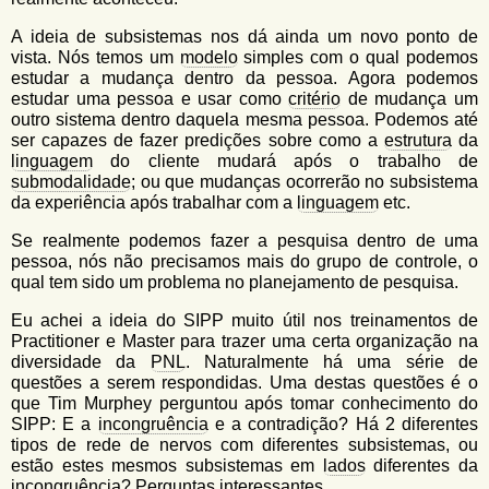
A ideia de subsistemas nos dá ainda um novo ponto de
vista. Nós temos um
modelo
simples com o qual podemos
estudar a mudança dentro da pessoa. Agora podemos
estudar uma pessoa e usar como
critério
de mudança um
outro sistema dentro daquela mesma pessoa. Podemos até
ser capazes de fazer predições sobre como a
estrutura
da
linguagem
do cliente mudará após o trabalho de
submodalidade
; ou que mudanças ocorrerão no subsistema
da experiência após trabalhar com a
linguagem
etc.
Se realmente podemos fazer a pesquisa dentro de uma
pessoa, nós não precisamos mais do grupo de controle, o
qual tem sido um problema no planejamento de pesquisa.
Eu achei a ideia do SIPP muito útil nos treinamentos de
Practitioner e Master para trazer uma certa organização na
diversidade da
PNL
. Naturalmente há uma série de
questões a serem respondidas. Uma destas questões é o
que Tim Murphey perguntou após tomar conhecimento do
SIPP: E a
incongruência
e a contradição? Há 2 diferentes
tipos de rede de nervos com diferentes subsistemas, ou
estão estes mesmos subsistemas em
lados
diferentes da
incongruência
? Perguntas interessantes.