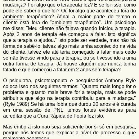
mudança? Foi algo que o terapeuta fez? E se foi isso, como
pode ele saber o que foi? Ou foi algo que aconteceu fora do
ambiente
terapêutico? Afinal a maior parte do tempo o
cliente está fora do "
ambiente
terapêutico". Um psicólogo
me disse: "Meu cliente não falava quando iniciou a terapia.
Após 2 anos de terapia ele começou a falar. Isto significa
que a terapia o ajudou." Isto pode ser verdade, mas não há
forma de sabê-lo: talvez algo mais tenha acontecido na vida
do cliente, talvez ele até teria começado a falar mais cedo
se não tivesse vindo para a terapia, ou se tivesse ido a uma
outra forma de terapia. Já houve alguém que nunca tenha
falado e que começou a falar em 2 anos sem terapia?
O psiquiatra, psicoterapeuta e pesquisador Anthony Ryle
coloca isso nos seguintes termos: "Quanto mais longo for o
problema e quanto mais breve for a terapia, mais se pode
atribuir a que algo na terapia contribuiu para a mudança."
(Ryle 1989) Se há uma fobia que durou 20 anos e é curada
em uma sessão de
PNL
, temos fortes evidências para
acreditar que a Cura Rápida de Fobia fez isto.
Mas embora isto não seja suficiente por si só em pesquisa,
porque nós temos que explicar a nível de processo o que
realmente aconteceu.