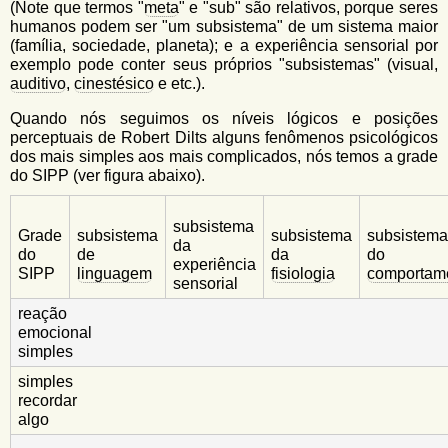
(Note que termos "
meta
" e "sub" são relativos, porque seres
humanos podem ser "um subsistema" de um sistema maior
(família, sociedade, planeta); e a experiência sensorial por
exemplo pode conter seus próprios "subsistemas" (visual,
auditivo
,
cinestésico
e etc.).
Quando nós seguimos os níveis lógicos e posições
perceptuais de Robert Dilts alguns fenômenos psicológicos
dos mais simples aos mais complicados, nós temos a grade
do SIPP (ver figura abaixo).
subsistema
Grade
subsistema
subsistema
subsistema
da
do
de
da
do
experiência
SIPP
linguagem
fisiologia
comportam
sensorial
reação
emocional
simples
simples
recordar
algo