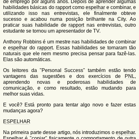
de emprego por alguns anos. Depois de aprender algumas
habilidades básicas do
rapport
como
espelhar
e combinar, e
utilizando isso nas entrevistas, ele finalmente obteve
sucesso e acabou numa posição brilhante na City. Ao
praticar suas habilidade de
rapport
nas entrevistas, outro
estudante se tornou um apresentador de TV.
Anthony Robbins é um mestre nas habilidades de combinar
e
espelhar
do
rapport
. Essas habilidades se tornaram tão
naturais que ele nem mesmo precisa pensar para fazê-las.
Elas são automáticas.
Os leitores da "Personal Success" também estão tendo
vantagens das sugestões e dos exercícios de
PNL
,
aprendendo novas e poderosas habilidades de
comunicação, e como resultado, estão mudando para
melhor suas vidas.
E você? Está pronto para tentar algo novo e fazer estas
mudanças agora?
ESPELHAR
Na primeira parte desse artigo, nós introduzimos o
espelhar
.
Espelhar
é "copiar" fisicamente o
comportamento
de outra