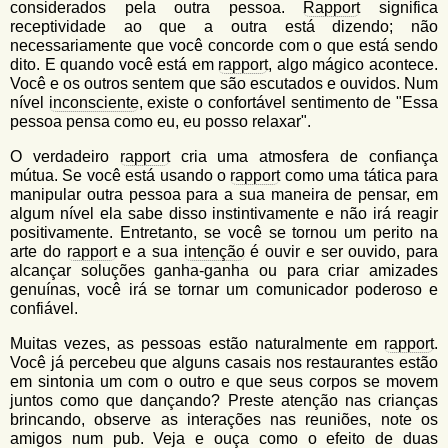
considerados pela outra pessoa.
Rapport
significa
receptividade ao que a outra está dizendo; não
necessariamente que você concorde com o que está sendo
dito. E quando você está em
rapport
, algo mágico acontece.
Você e os outros sentem que são escutados e ouvidos. Num
nível
inconsciente
, existe o confortável sentimento de "Essa
pessoa pensa como eu, eu posso relaxar".
O verdadeiro
rapport
cria uma atmosfera de confiança
mútua. Se você está usando o
rapport
como uma tática para
manipular outra pessoa para a sua maneira de pensar, em
algum nível ela sabe disso instintivamente e não irá reagir
positivamente. Entretanto, se você se tornou um perito na
arte do
rapport
e a sua
intenção
é ouvir e ser ouvido, para
alcançar soluções ganha-ganha ou para criar amizades
genuínas, você irá se tornar um comunicador poderoso e
confiável.
Muitas vezes, as pessoas estão naturalmente em
rapport
.
Você já percebeu que alguns casais nos restaurantes estão
em sintonia um com o outro e que seus corpos se movem
juntos como que dançando? Preste atenção nas crianças
brincando, observe as interações nas reuniões, note os
amigos num pub. Veja e ouça como o efeito de duas