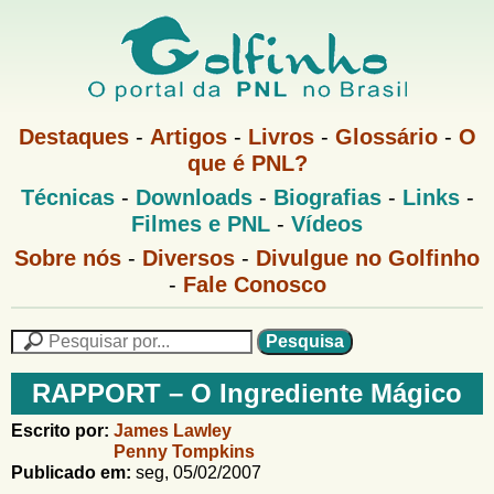
Pular
para
o
G
conteúdo
M
Destaques
-
Artigos
-
Livros
-
Glossário
-
O
e
principal
que é PNL?
o
n
M
Técnicas
-
Downloads
-
Biografias
-
Links
-
u
l
e
1
Filmes e PNL
-
Vídeos
n
u
f
G
Sobre nós
-
Diversos
-
Divulgue no Golfinho
P
o
N
-
Fale Conosco
i
l
L
f
n
i
P
n
e
F
h
h
s
RAPPORT – O Ingrediente Mágico
o
o
q
o
M
u
r
Escrito por:
James Lawley
e
i
Penny Tompkins
m
n
s
Publicado em:
seg, 05/02/2007
u
a