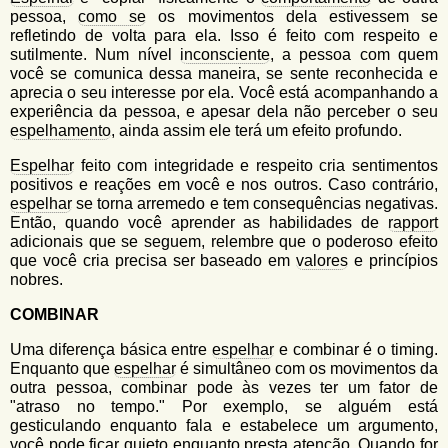
pessoa,
como se
os movimentos dela estivessem se
refletindo de volta para ela. Isso é feito com respeito e
sutilmente. Num nível
inconsciente
, a pessoa com quem
você se comunica dessa maneira, se sente reconhecida e
aprecia o seu interesse por ela. Você está acompanhando a
experiência da pessoa, e apesar dela não perceber o seu
espelhamento
, ainda assim ele terá um efeito profundo.
Espelhar
feito com integridade e respeito cria sentimentos
positivos e reações em você e nos outros. Caso contrário,
espelhar
se torna arremedo e tem consequências negativas.
Então, quando você aprender as habilidades de
rapport
adicionais que se seguem, relembre que o poderoso efeito
que você cria precisa ser baseado em
valores
e princípios
nobres.
COMBINAR
Uma diferença básica entre
espelhar
e combinar é o timing.
Enquanto que
espelhar
é simultâneo com os movimentos da
outra pessoa, combinar pode às vezes ter um fator de
"atraso no tempo." Por exemplo, se alguém está
gesticulando enquanto fala e estabelece um argumento,
você pode ficar quieto enquanto presta atenção. Quando for