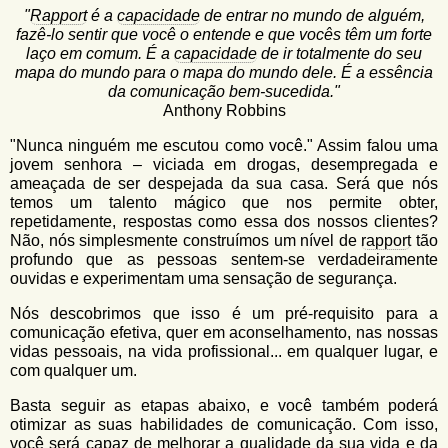
u
n
"
Rapport
é a
capacidade
de entrar no mundo de alguém,
l
o
fazê-lo sentir que você o entende e que vocês têm um forte
G
laço em comum. É a
capacidade
de ir totalmente do seu
á
o
mapa do mundo para o mapa do mundo dele. É a essência
l
r
da comunicação bem-sucedida."
f
Anthony Robbins
i
i
n
"Nunca ninguém me escutou como você." Assim falou uma
o
h
jovem senhora – viciada em drogas, desempregada e
d
o
ameaçada de ser despejada da sua casa. Será que nós
temos um talento mágico que nos permite obter,
e
repetidamente, respostas como essa dos nossos clientes?
b
Não, nós simplesmente construímos um nível de
rapport
tão
profundo que as pessoas sentem-se verdadeiramente
u
ouvidas e experimentam uma sensação de segurança.
s
Nós descobrimos que isso é um pré-requisito para a
c
comunicação efetiva, quer em aconselhamento, nas nossas
vidas pessoais, na vida profissional... em qualquer lugar, e
a
com qualquer um.
Basta seguir as etapas abaixo, e você também poderá
otimizar as suas habilidades de comunicação. Com isso,
você será capaz de melhorar a qualidade da sua vida e da