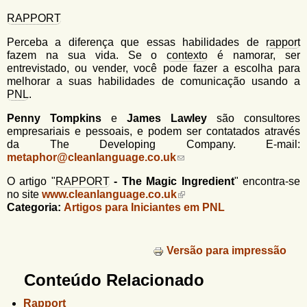
RAPPORT
Perceba a diferença que essas habilidades de
rapport
fazem na sua vida. Se o
contexto
é namorar, ser
entrevistado, ou vender, você pode fazer a escolha para
melhorar a suas habilidades de comunicação usando a
PNL
.
Penny Tompkins
e
James Lawley
são consultores
empresariais e pessoais, e podem ser contatados através
da The Developing Company. E-mail:
metaphor@cleanlanguage.co.uk
(
l
O artigo "
RAPPORT
- The Magic Ingredient
" encontra-se
i
no site
www.cleanlanguage.co.uk
n
Categoria:
Artigos para Iniciantes em PNL
k
s
e
n
Versão para impressão
d
s
Conteúdo Relacionado
e
-
Rapport