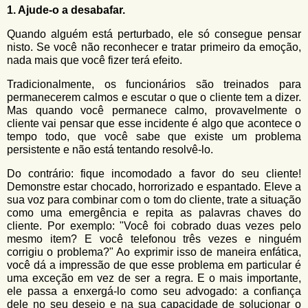
1. Ajude-o a desabafar.
Quando alguém está perturbado, ele só consegue pensar
nisto. Se você não reconhecer e tratar primeiro da emoção,
nada mais que você fizer terá efeito.
Tradicionalmente, os funcionários são treinados para
permanecerem calmos e escutar o que o cliente tem a dizer.
Mas quando você permanece calmo, provavelmente o
cliente vai pensar que esse incidente é algo que acontece o
tempo todo, que você sabe que existe um problema
persistente e não está tentando resolvê-lo.
Do contrário: fique incomodado a favor do seu cliente!
Demonstre estar chocado, horrorizado e espantado. Eleve a
sua voz para combinar com o tom do cliente, trate a situação
como uma emergência e repita as palavras chaves do
cliente. Por exemplo: "Você foi cobrado duas vezes pelo
mesmo item? E você telefonou três vezes e ninguém
corrigiu o problema?" Ao exprimir isso de maneira enfática,
você dá a impressão de que esse problema em particular é
uma exceção em vez de ser a regra. E o mais importante,
ele passa a enxergá-lo como seu advogado: a confiança
dele no seu desejo e na sua
capacidade
de solucionar o