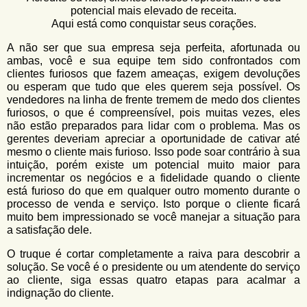
u
n
potencial mais elevado de receita.
l
o
Aqui está como conquistar seus corações.
G
á
o
A não ser que sua empresa seja perfeita, afortunada ou
l
ambas, você e sua equipe tem sido confrontados com
r
f
clientes furiosos que fazem ameaças, exigem devoluções
i
i
ou esperam que tudo que eles querem seja possível. Os
n
vendedores na linha de frente tremem de medo dos clientes
o
h
furiosos, o que é compreensível, pois muitas vezes, eles
d
o
não estão preparados para lidar com o problema. Mas os
gerentes deveriam apreciar a oportunidade de cativar até
e
mesmo o cliente mais furioso. Isso pode soar contrário à sua
b
intuição, porém existe um potencial muito maior para
incrementar os negócios e a fidelidade quando o cliente
u
está furioso do que em qualquer outro momento durante o
processo de venda e serviço. Isto porque o cliente ficará
s
muito bem impressionado se você manejar a situação para
c
a satisfação dele.
a
O truque é cortar completamente a raiva para descobrir a
solução. Se você é o presidente ou um atendente do serviço
ao cliente, siga essas quatro etapas para acalmar a
indignação do cliente.