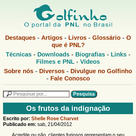
Pular
para
o
G
conteúdo
M
Destaques
-
Artigos
-
Livros
-
Glossário
-
O
e
principal
que é PNL?
o
n
M
Técnicas
-
Downloads
-
Biografias
-
Links
-
u
l
e
1
Filmes e PNL
-
Vídeos
n
u
f
G
Sobre nós
-
Diversos
-
Divulgue no Golfinho
P
o
N
-
Fale Conosco
i
l
L
f
n
i
P
n
e
F
h
h
s
Os frutos da indignação
o
o
q
o
M
u
r
Escrito por:
Shelle Rose Charvet
e
i
Publicado em:
sab, 21/04/2012
m
n
s
u
a
Acredite ou não, clientes furiosos representam o seu