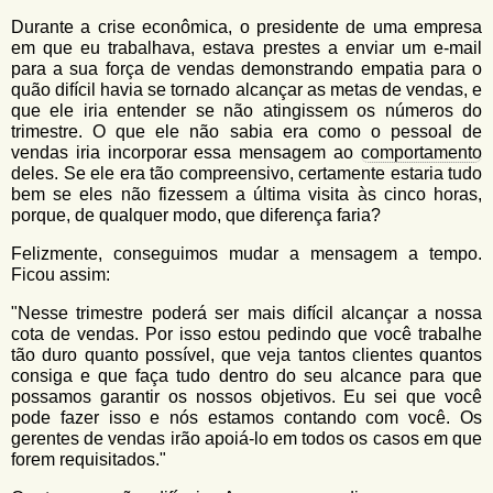
u
n
Durante a crise econômica, o presidente de uma empresa
l
o
em que eu trabalhava, estava prestes a enviar um e-mail
G
á
para a sua força de vendas demonstrando empatia para o
o
quão difícil havia se tornado alcançar as metas de vendas, e
l
r
que ele iria entender se não atingissem os números do
f
trimestre. O que ele não sabia era como o pessoal de
i
i
vendas iria incorporar essa mensagem ao
comportamento
n
o
deles. Se ele era tão compreensivo, certamente estaria tudo
h
bem se eles não fizessem a última visita às cinco horas,
d
o
porque, de qualquer modo, que diferença faria?
e
Felizmente, conseguimos mudar a mensagem a tempo.
b
Ficou assim:
u
"Nesse trimestre poderá ser mais difícil alcançar a nossa
s
cota de vendas. Por isso estou pedindo que você trabalhe
tão duro quanto possível, que veja tantos clientes quantos
c
consiga e que faça tudo dentro do seu alcance para que
a
possamos garantir os nossos objetivos. Eu sei que você
pode fazer isso e nós estamos contando com você. Os
gerentes de vendas irão apoiá-lo em todos os casos em que
forem requisitados."