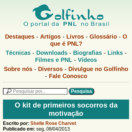
Pular
para
o
G
conteúdo
M
Destaques
-
Artigos
-
Livros
-
Glossário
-
O
e
principal
que é PNL?
o
n
M
Técnicas
-
Downloads
-
Biografias
-
Links
-
u
l
e
1
Filmes e PNL
-
Vídeos
n
u
f
G
Sobre nós
-
Diversos
-
Divulgue no Golfinho
P
o
N
-
Fale Conosco
i
l
L
f
n
i
P
n
e
F
h
h
s
O kit de primeiros socorros da
o
o
q
o
motivação
M
u
r
e
i
m
Escrito por:
Shelle Rose Charvet
n
s
Publicado em:
seg, 08/04/2013
u
a