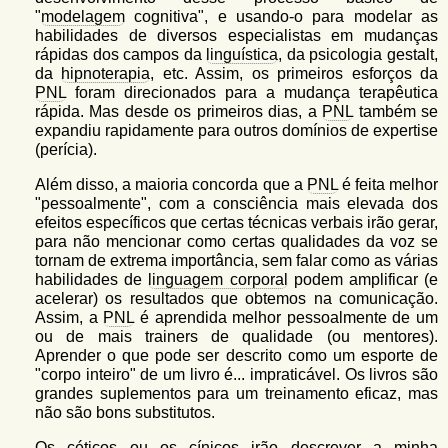
"
modelagem
cognitiva", e usando-o para modelar as
habilidades de diversos especialistas em mudanças
rápidas dos campos da
linguística
, da psicologia gestalt,
da
hipnoterapia
, etc. Assim, os primeiros esforços da
PNL
foram direcionados para a mudança terapêutica
rápida. Mas desde os primeiros dias, a
PNL
também se
expandiu rapidamente para outros domínios de expertise
(perícia).
Além disso, a maioria concorda que a
PNL
é feita melhor
"pessoalmente", com a consciência mais elevada dos
efeitos específicos que certas técnicas verbais irão gerar,
para não mencionar como certas qualidades da voz se
tornam de extrema importância, sem falar como as várias
habilidades de
linguagem corporal
podem amplificar (e
acelerar) os resultados que obtemos na comunicação.
Assim, a
PNL
é aprendida melhor pessoalmente de um
ou de mais trainers de qualidade (ou mentores).
Aprender o que pode ser descrito como um esporte de
"corpo inteiro" de um livro é... impraticável. Os livros são
grandes suplementos para um treinamento eficaz, mas
não são bons substitutos.
Os céticos ou os cínicos irão descrever a minha