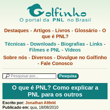
Pular
para
o
G
conteúdo
M
Destaques
-
Artigos
-
Livros
-
Glossário
-
O
e
principal
que é PNL?
o
n
M
Técnicas
-
Downloads
-
Biografias
-
Links
-
u
l
e
1
Filmes e PNL
-
Vídeos
n
u
f
G
Sobre nós
-
Diversos
-
Divulgue no Golfinho
P
o
N
-
Fale Conosco
i
l
L
f
n
i
P
n
e
F
h
h
s
O que é PNL? Como explicar a
o
o
q
o
PNL para os outros
M
u
r
e
i
m
Escrito por:
Jonathan Altfeld
n
s
Publicado em:
qua, 18/08/2010
u
a