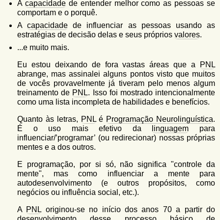
A
capacidade
de entender melhor como as pessoas se
comportam e o porquê.
A
capacidade
de influenciar as pessoas usando as
estratégias de decisão delas e seus próprios
valores
.
...e muito mais.
Eu estou deixando de fora vastas áreas que a
PNL
abrange, mas assinalei alguns pontos visto que muitos
de vocês provavelmente já tiveram pelo menos algum
treinamento de
PNL
. Isso foi mostrado intencionalmente
como uma lista incompleta de habilidades e benefícios.
Quanto às letras,
PNL
é
Programação Neurolinguística
.
É o uso mais efetivo da
linguagem
para
influenciar/’programar’ (ou redirecionar) nossas próprias
mentes e a dos outros.
E programação, por si só, não significa "controle da
mente", mas como influenciar a mente para
autodesenvolvimento (e outros propósitos, como
negócios ou influência social, etc.).
A
PNL
originou-se no início dos anos 70 a partir do
desenvolvimento desse processo básico de