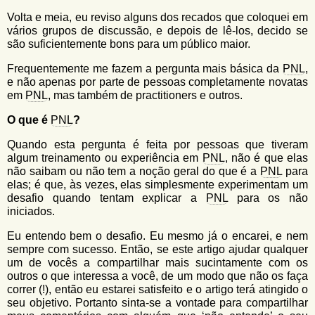
u
n
Volta e meia, eu reviso alguns dos recados que coloquei em
l
o
vários grupos de discussão, e depois de lê-los, decido se
G
á
são suficientemente bons para um público maior.
o
l
r
Frequentemente me fazem a pergunta mais básica da
PNL
,
f
e não apenas por parte de pessoas completamente novatas
i
i
em
PNL
, mas também de practitioners e outros.
n
o
h
O que é
PNL
?
d
o
Quando esta pergunta é feita por pessoas que tiveram
e
algum treinamento ou experiência em
PNL
, não é que elas
b
não saibam ou não tem a noção geral do que é a
PNL
para
elas; é que, às vezes, elas simplesmente experimentam um
u
desafio quando tentam explicar a
PNL
para os não
s
iniciados.
c
Eu entendo bem o desafio. Eu mesmo já o encarei, e nem
sempre com sucesso. Então, se este artigo ajudar qualquer
a
um de vocês a compartilhar mais sucintamente com os
outros o que interessa a você, de um modo que não os faça
correr (!), então eu estarei satisfeito e o artigo terá atingido o
seu objetivo. Portanto sinta-se a vontade para compartilhar