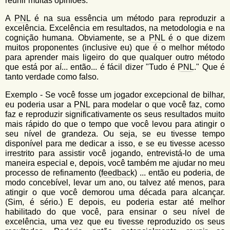
reunir muitas opiniões.
A
PNL
é na sua essência um método para reproduzir a
excelência. Excelência em resultados, na metodologia e na
cognição humana. Obviamente, se a
PNL
é o que dizem
muitos proponentes (inclusive eu) que é o melhor método
para aprender mais ligeiro do que qualquer outro método
que está por aí... então... é fácil dizer "Tudo é
PNL
." Que é
tanto verdade como falso.
Exemplo - Se você fosse um jogador excepcional de bilhar,
eu poderia usar a
PNL
para modelar o que você faz, como
faz e reproduzir significativamente os seus resultados muito
mais rápido do que o tempo que você levou para atingir o
seu nível de grandeza. Ou seja, se eu tivesse tempo
disponível para me dedicar a isso, e se eu tivesse acesso
irrestrito para assistir você jogando, entrevistá-lo de uma
maneira especial e, depois, você também me ajudar no meu
processo de refinamento (
feedback
) ... então eu poderia, de
modo concebível, levar um ano, ou talvez até menos, para
atingir o que você demorou uma década para alcançar.
(Sim, é sério.) E depois, eu poderia estar até melhor
habilitado do que você, para ensinar o seu nível de
excelência, uma vez que eu tivesse reproduzido os seus