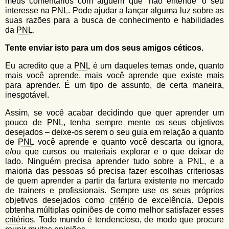
meus comentários com alguém que ‘não entende’ o seu
interesse na
PNL
. Pode ajudar a lançar alguma luz sobre as
suas razões para a busca de conhecimento e habilidades
da
PNL
.
Tente enviar isto para um dos seus amigos céticos.
Eu acredito que a
PNL
é um daqueles temas onde, quanto
mais você aprende, mais você aprende que existe mais
para aprender. É um tipo de assunto, de certa maneira,
inesgotável.
Assim, se você acabar decidindo que quer aprender um
pouco de
PNL
, tenha sempre mente os seus objetivos
desejados – deixe-os serem o seu guia em relação a quanto
de
PNL
você aprende e quanto você descarta ou ignora,
e/ou que cursos ou materiais explorar e o que deixar de
lado. Ninguém precisa aprender tudo sobre a
PNL
, e a
maioria das pessoas só precisa fazer escolhas criteriosas
de quem aprender a partir da fartura existente no mercado
de trainers e profissionais. Sempre use os seus próprios
objetivos desejados como
critério
de excelência. Depois
obtenha múltiplas opiniões de como melhor satisfazer esses
critérios
. Todo mundo é tendencioso, de modo que procure