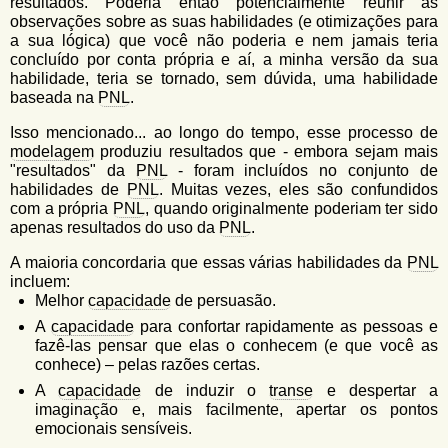
resultados. Poderia então potencialmente reunir as
observações sobre as suas habilidades (e otimizações para
a sua lógica) que você não poderia e nem jamais teria
concluído por conta própria e aí, a minha versão da sua
habilidade, teria se tornado, sem dúvida, uma habilidade
baseada na
PNL
.
Isso mencionado... ao longo do tempo, esse processo de
modelagem
produziu resultados que - embora sejam mais
"resultados" da
PNL
- foram incluídos no conjunto de
habilidades de
PNL
. Muitas vezes, eles são confundidos
com a própria
PNL
, quando originalmente poderiam ter sido
apenas resultados do uso da
PNL
.
A maioria concordaria que essas várias habilidades da
PNL
incluem:
Melhor
capacidade
de persuasão.
A
capacidade
para confortar rapidamente as pessoas e
fazê-las pensar que elas o conhecem (e que você as
conhece) – pelas razões certas.
A
capacidade
de induzir o
transe
e despertar a
imaginação e, mais facilmente, apertar os pontos
emocionais sensíveis.